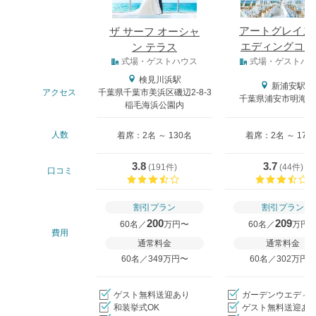
アートグレイス
ザ サーフ オーシャ
エディングコー
ン テラス
式場タイプ
ト
式場・ゲストハウス
式場・ゲストハ
検見川浜駅
新浦安駅
アクセス
千葉県千葉市美浜区磯辺2-8-3
千葉県浦安市明海5-8
稲毛海浜公園内
人数
着席：2名 ～ 130名
着席：2名 ～ 170
3.8
3.7
(
191件
)
(
44件
)
口コミ
口コミ評価
割引プラン
割引プラン
200
209
60名／
万円〜
60名／
万円
費用
通常料金
通常料金
60名／349万円〜
60名／302万円
ゲスト無料送迎あり
ガーデンウエディ
和装挙式OK
ゲスト無料送迎あ