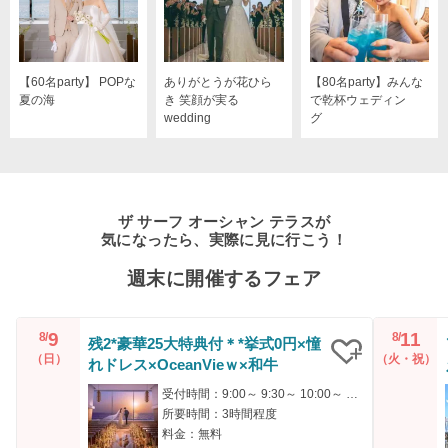
【60名party】 POPな
ありがとうが花ひら
【80名party】みんな
夏の海
き 笑顔が実る
で乾杯ウェディン
wedding
グ
ザ サーフ オーシャン テラスが
気になったら、実際に見に行こう！
週末に開催するフェア
9
11
8/
8/
残2*豪華25大特典付＊*挙式0円×憧
（日）
（火・祝）
れドレス×OceanVieｗ×和牛
クリップ
受付時間：9:00～ 9:30～ 10:00～ 14:00～ 14:30～
所要時間：3時間程度
料金：無料