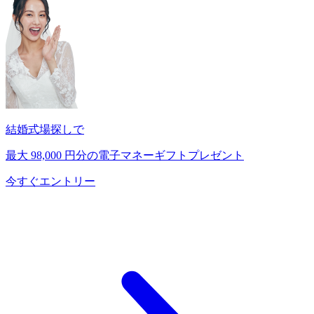
結婚式場探しで
最大
98,000
円分の電子マネーギフトプレゼント
今すぐエントリー