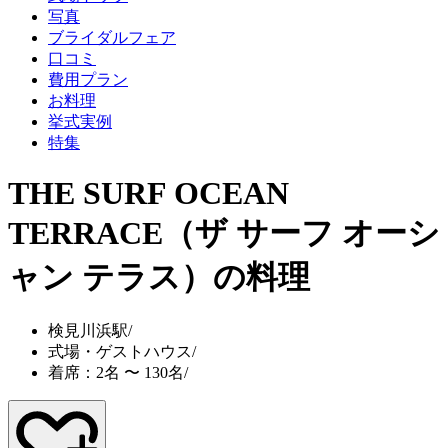
写真
ブライダルフェア
口コミ
費用プラン
お料理
挙式実例
特集
THE SURF OCEAN
TERRACE（ザ サーフ オーシ
ャン テラス）
の料理
検見川浜駅
/
式場・ゲストハウス
/
着席：2名 〜 130名
/