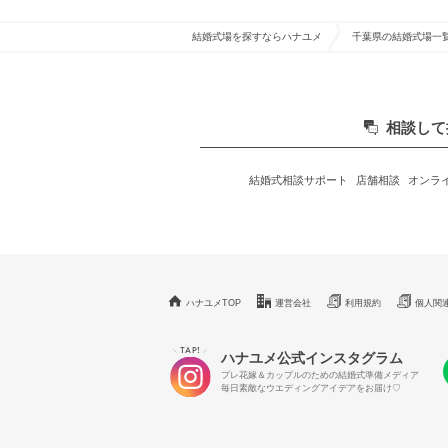
結婚式場を探すならハナユメ
千葉県の結婚式場一
相談して
結婚式相談サポート
店舗相談
オンラ
ハナユメTOP
運営会社
利用規約
個人関
TAP!
＼
／
ハナユメ公式インスタグラム
プレ花嫁＆カップルのための結婚式準備メディア
毎日素敵なウエディングアイデアをお届け♡