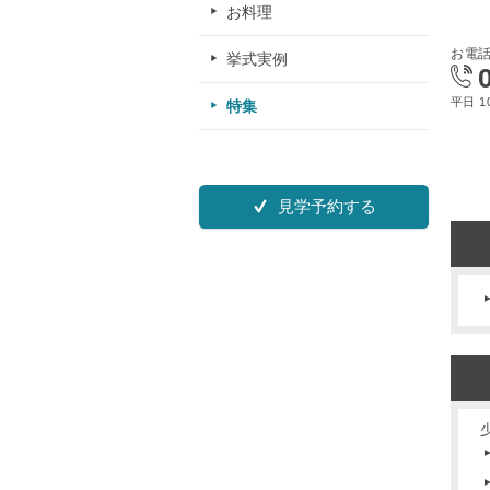
お料理
お電
挙式実例
平日 10
特集
見学予約する