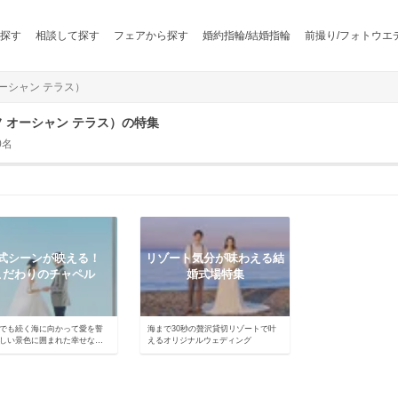
探す
相談して探す
フェアから探す
婚約指輪/結婚指輪
前撮り/フォトウエ
 オーシャン テラス）
サーフ オーシャン テラス）の特集
0名
式シーンが映える！
リゾート気分が味わえる結
こだわりのチャペル
婚式場特集
でも続く海に向かって愛を誓
海まで30秒の贅沢貸切リゾートで叶
しい景色に囲まれた幸せな挙
えるオリジナルウェディング