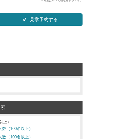
※料金はすべて税込み表示です。
見学予約する
検索
名以上）
人数（100名以上）
人数（100名以上）