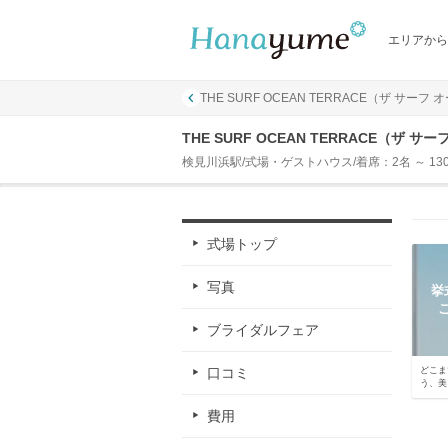
エリアから
THE SURF OCEAN TERRACE（ザ サーフ
THE SURF OCEAN TERRACE（ザ 
検見川浜駅/式場・ゲストハウス/着席：2名 ～ 13
式場トップ
写真
挙
ブライダルフェア
口コミ
どこま
う、美
式
費用