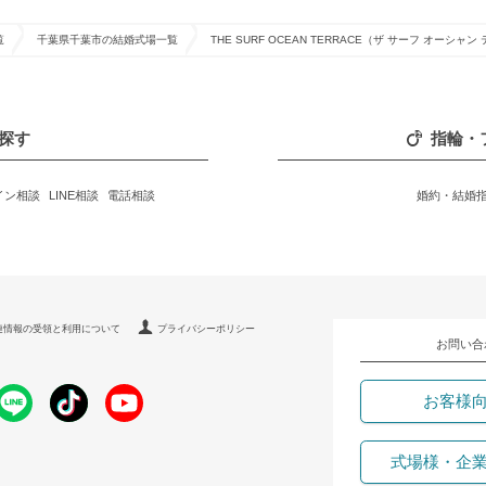
覧
千葉県千葉市の結婚式場一覧
THE SURF OCEAN TERRACE（ザ サーフ オーシャ
探す
指輪・
イン相談
LINE相談
電話相談
婚約・結婚
連情報の受領と利用について
プライバシーポリシー
お問い合
お客様
式場様・企