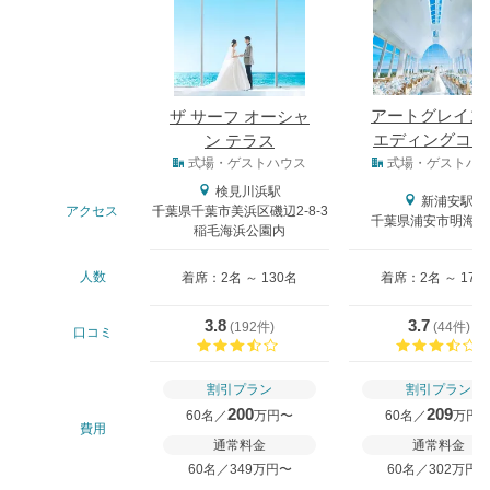
アートグレイス
ザ サーフ オーシャ
エディングコー
ン テラス
式場タイプ
ト
式場・ゲストハウス
式場・ゲストハ
検見川浜駅
新浦安駅
アクセス
千葉県千葉市美浜区磯辺2-8-3
千葉県浦安市明海5-8
稲毛海浜公園内
人数
着席：2名 ～ 130名
着席：2名 ～ 170
3.8
3.7
(
192件
)
(
44件
)
口コミ
口コミ評価
割引プラン
割引プラン
200
209
60名／
万円〜
60名／
万円
費用
通常料金
通常料金
60名／349万円〜
60名／302万円