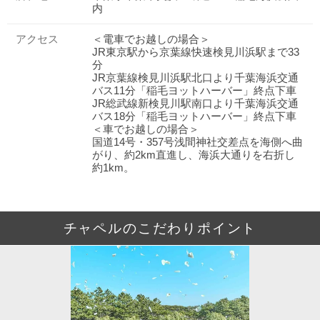
内
アクセス
＜電車でお越しの場合＞
JR東京駅から京葉線快速検見川浜駅まで33
分
JR京葉線検見川浜駅北口より千葉海浜交通
バス11分「稲毛ヨットハーバー」終点下車
JR総武線新検見川駅南口より千葉海浜交通
バス18分「稲毛ヨットハーバー」終点下車
＜車でお越しの場合＞
国道14号・357号浅間神社交差点を海側へ曲
がり、約2km直進し、海浜大通りを右折し
約1km。
チャペルのこだわりポイント