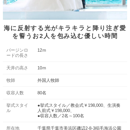
海に反射する光がキラキラと降り注ぎ愛
を誓うお2人を包み込む優しい時間
バージンロ
12ｍ
ードの長さ
天井の高さ
10ｍ
牧師
外国人牧師
収容人数
80名
挙式スタイ
●挙式スタイル／教会式￥198,000、生演奏
ル
人前式￥198,000、
●収容人数／2名～100名
所在地
千葉県千葉市美浜区磯辺2-8-3稲毛海浜公園