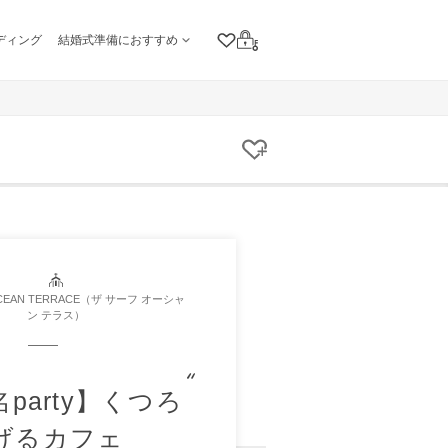
ディング
結婚式準備におすすめ
クリップリスト
ログイン
クリップする
OCEAN TERRACE（ザ サーフ オーシャ
ン テラス）
名party】くつろ
げるカフェ