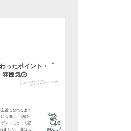
わったポイント・
雰囲気②
が主役になれるよう
に心掛け、 結婚
 ゲストにとって記
れました。 味はも