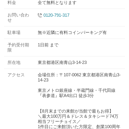
料金
全て無料となります
お問い合わ
0120-791-317
せ
駐車場
無※近隣に有料コインパーキング有
予約受付期
1日前 まで
限
所在地
東京都港区南青山3-14-23
アクセス
会場住所：〒107-0062 東京都港区南青山3-
14-23
東京メトロ銀座線・半蔵門線・千代田線
『表参道』駅A4出口 徒歩3分
【8月末までの来館が当館で最もお得】
＼最大100万円＆ドレス＆タキシード74万
相当フリーチョイス／
1件目にご来館頂いた方限定、創業100周年