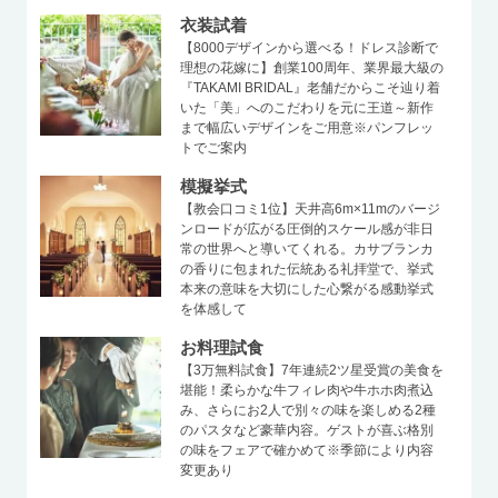
衣装試着
【8000デザインから選べる！ドレス診断で
理想の花嫁に】創業100周年、業界最大級の
『TAKAMI BRIDAL』老舗だからこそ辿り着
いた「美」へのこだわりを元に王道～新作
まで幅広いデザインをご用意※パンフレッ
トでご案内
模擬挙式
【教会口コミ1位】天井高6m×11mのバージ
ンロードが広がる圧倒的スケール感が非日
常の世界へと導いてくれる。カサブランカ
の香りに包まれた伝統ある礼拝堂で、挙式
本来の意味を大切にした心繋がる感動挙式
を体感して
お料理試食
【3万無料試食】7年連続2ツ星受賞の美食を
堪能！柔らかな牛フィレ肉や牛ホホ肉煮込
み、さらにお2人で別々の味を楽しめる2種
のパスタなど豪華内容。ゲストが喜ぶ格別
の味をフェアで確かめて※季節により内容
変更あり