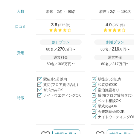
人数
着席：2名 ～ 90名
着席：2名 ～ 180名
3.8
4.0
(
275件
)
(
951件
)
口コミ
口コミ評価
口コ
割引プラン
割引プラン
270
216
60名／
万円〜
60名／
万円〜
費用
通常料金
通常料金
60名／308万円〜
60名／317万円〜
駅徒歩5分以内
駅徒歩5分以内
貸切(フロア貸切含む)
和装挙式OK
挙式のみOK
宿泊施設有り
ナイトウエディングOK
貸切(フロア貸切含む)
特徴
ペット相談OK
挙式のみOK
会費制結婚式OK
ナイトウエディングO
クリップ/詳細を見る