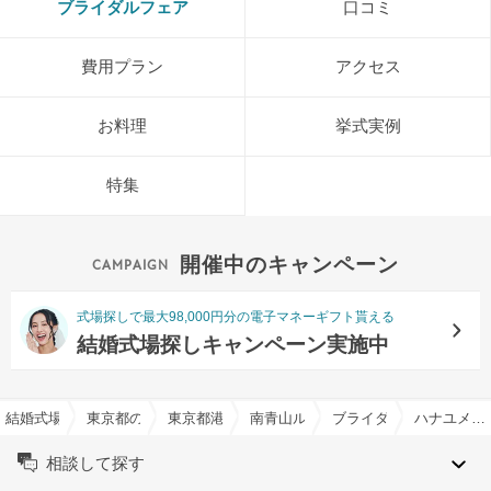
ブライダルフェア
口コミ
費用プラン
アクセス
お料理
挙式実例
特集
開催中のキャンペーン
式場探しで最大98,000円分の電子マネーギフト貰える
結婚式場探しキャンペーン実施中
結婚式場を探すならハナユメ
東京都の結婚式場一覧
東京都港区の結婚式場一覧
南青山ル・アンジェ教会で結婚式
ブライダルフェア一覧
ハナユメ限定＼１位受賞／最大100万＆ドレス74万優待×牛フィレ試食×一軒家邸宅
相談して探す