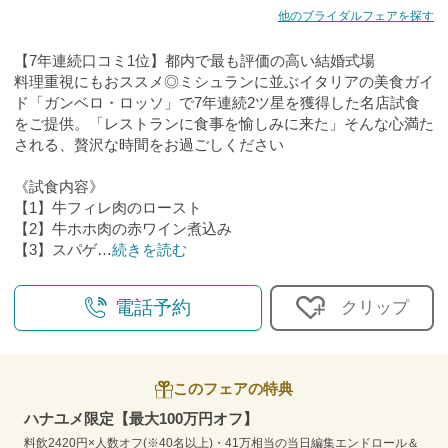
他のブライダルフェアを探す
【7年連続口コミ1位】都内で最も評価の高い結婚式場
料理重視にもおススメ◎ミシュランに並ぶイタリアの美食ガイ
ド「ガンベロ・ロッソ」で7年連続2ツ星を獲得した名店試食
をご提供。「レストランに食事を愉しみに来た」そんな心満た
される、贅沢な時間をお過ごしください
《試食内容》
【1】牛フィレ肉のロースト
【2】牛ホホ肉の赤ワイン煮込み
【3】スパゲ
…
続きを読む
電話予約
クリップ
このフェアの特典
ハナユメ限定【最大100万円オフ】
料飲2420円×人数オフ(※40名以上)・41万相当の当日編集エンドロール＆