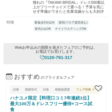
憧れの『TAKAMI BRIDAL』ドレス500着以
上がフリーチョイスで選べる！予算を気に
せず準備ができたと先輩花嫁からも大好評
特徴
駅徒歩5分以内
貸切(フロア貸切含む)
挙式のみOK
ナイトウエディングOK
Webお申込みの期限を過ぎたフェアのご予約は、
お電話でお受けします。
0120-791-317
おすすめ
のブライダルフェア
フェア特典
試着
模擬挙式
試食
模擬披露宴
クリッ
ハナユメ限定【料理口コミ7年連続1位】
最大100万＆ドレスフリー優待×コース試
食