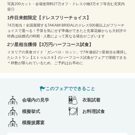
写真200カット・会場使用料27万オフ・ドレス小物3万オフ等含む充実内
容◎
1件目来館限定【ドレスフリーチョイス】
74万相当！全国展開するTAKAMI BRIDALのドレス500着以上がフリーチ
ョイスで選べる！予算を気にせず準備ができたと先輩花嫁からも大好評※
特典は結婚式の時期・人数によって異なる場合がございます
2ツ星相当獲得【3万円ハーフコース試食】
イタリアの美食ガイド「ガンベロ・ロッソ」で7年連続2ツ星相当を獲得し
たレストラン【エトゥルスキ】のハーフコース試食がフェアで堪能できる
＊枠数が限られているため、ご予約はお早めに
このフェアでできること
会場内の見学
衣装試着
模擬挙式
お料理試食
模擬披露宴