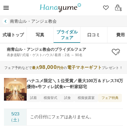
クリップ
ログ
南青山ル・アンジェ教会
ブライダル
式場トップ
写真
口コミ
費用
フェア
南青山ル・アンジェ教会のブライダルフェア
クリ
表参道駅/ 式場・ゲストハウス/ 着席：2名 ～ 90名
98,000
電子マネーギフト
フェア予約などで
最大
円分
の
プレゼント！
ハナユメ限定＼１位受賞／最大100万＆ドレス74万
優待×牛フィレ試食×一軒家邸宅
フェア特典
試着
模擬挙式
試食
模擬披露宴
5/23
この日付にフェアはありません。
（土）