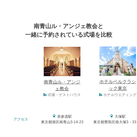
南青山ル・アンジェ教会と
一緒に予約されている式場を比較
式場
ホテルベルクラシ
南青山ル・アンジ
ック東京
ェ教会
式場タイプ
式場・ゲストハウス
ホテルウエディング
表参道駅
大塚駅
アクセス
東京都港区南青山3-14-23
東京都豊島区南大塚3－33