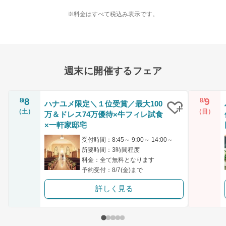
※料金はすべて税込み表示です。
週末に開催するフェア
8
9
8/
8/
ハナユメ限定＼１位受賞／最大100
（土）
（日）
万＆ドレス74万優待×牛フィレ試食
クリップ
×一軒家邸宅
受付時間：8:45～ 9:00～ 14:00～
所要時間：3時間程度
料金：全て無料となります
予約受付：8/7(金)まで
詳しく見る