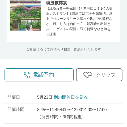
模擬披露宴
【緑溢れる一軒家邸宅＊料理口コミ1位の美
食レストラン】3階建て邸宅を全館貸切。屋
上でバルーンリリース演出やBarでの乾杯な
ど、過ごし方は自由自在。最高峰の料理と
共に、ゲストの記憶に残る贅沢なひと時を
ご提案
ご希望に応じて見積もり相談・作成もいたします
電話予約
クリップ
開催日
5月23日
別の開催日を見る
開催時間
8:45〜11:45
9:00〜12:00
14:00〜17:00
（所要時間：3時間程度）