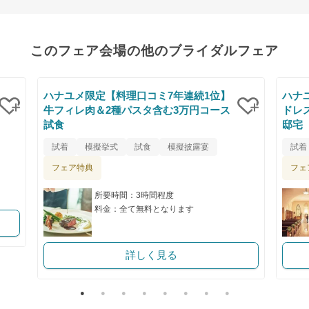
このフェア会場の他のブライダルフェア
ハナユメ限定【料理口コミ7年連続1位】
ハナ
牛フィレ肉＆2種パスタ含む3万円コース
ドレ
試食
邸宅
クリップ
クリップ
試着
模擬挙式
試食
模擬披露宴
試着
フェア特典
フェ
所要時間：3時間程度
料金：全て無料となります
詳しく見る