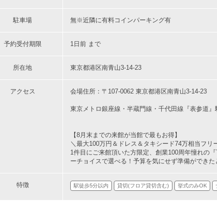
駐車場
無※近隣に有料コインパーキング有
予約受付期限
1日前 まで
所在地
東京都港区南青山3-14-23
アクセス
会場住所：〒107-0062 東京都港区南青山3-14-23
東京メトロ銀座線・半蔵門線・千代田線『表参道』駅
【8月末までの来館が当館で最もお得】
＼最大100万円＆ドレス＆タキシード74万相当フリ
1件目にご来館頂いた方限定、創業100周年憧れの『TA
ーチョイスで選べる！予算を気にせず準備ができた
特徴
駅徒歩5分以内
貸切(フロア貸切含む)
挙式のみOK