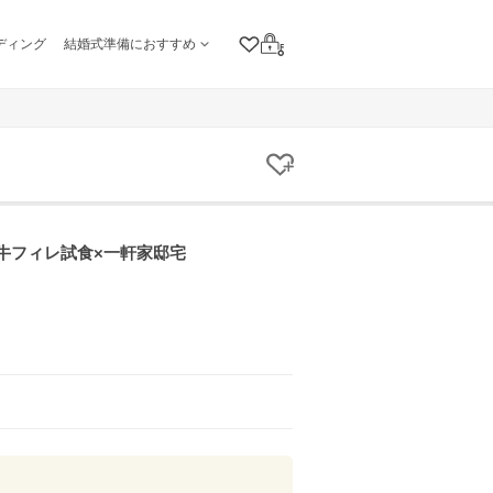
ディング
結婚式準備におすすめ
クリップリスト
ログイン
クリップする
×牛フィレ試食×一軒家邸宅