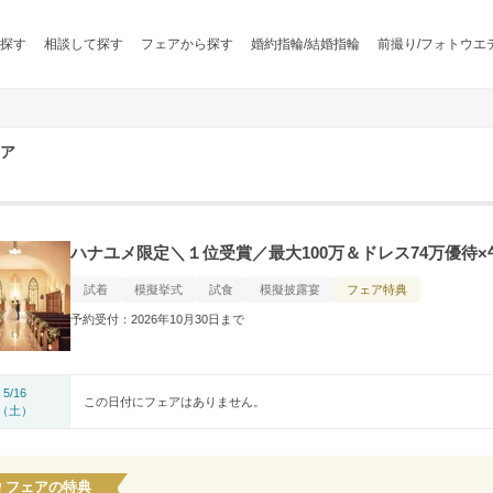
探す
相談して探す
フェアから探す
婚約指輪/結婚指輪
前撮り/フォトウエ
ア
ハナユメ限定＼１位受賞／最大100万＆ドレス74万優待
試着
模擬挙式
試食
模擬披露宴
フェア特典
予約受付：2026年10月30日まで
5/16
この日付にフェアはありません。
（土）
フェアの特典