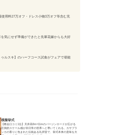
会場使用料27万オフ・ドレス小物3万オフ等含む充
！予算を気にせず準備ができたと先輩花嫁からも大好
トゥルスキ】のハーフコース試食がフェアで堪能
模擬挙式
【教会口コミ1位】天井高6m×11mのバージンロードが広がる
圧倒的スケール感が非日常の世界へと導いてくれる。カサブラ
ンカの香りに包まれた伝統ある礼拝堂で、挙式本来の意味を大