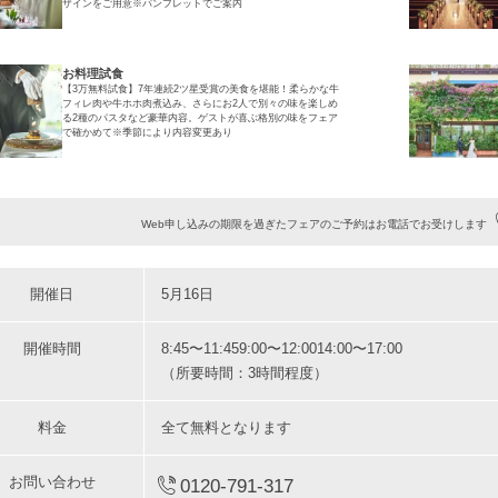
ザインをご用意※パンフレットでご案内
お料理試食
【3万無料試食】7年連続2ツ星受賞の美食を堪能！柔らかな牛
フィレ肉や牛ホホ肉煮込み、さらにお2人で別々の味を楽しめ
る2種のパスタなど豪華内容。ゲストが喜ぶ格別の味をフェア
で確かめて※季節により内容変更あり
Web申し込みの期限を過ぎたフェアのご予約はお電話でお受けします
開催日
5月16日
開催時間
8:45〜11:45
9:00〜12:00
14:00〜17:00
（所要時間：3時間程度）
料金
全て無料となります
お問い合わせ
0120-791-317