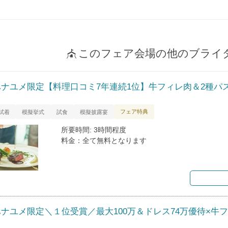
このフェア会場の他のブライ
ハナユメ限定【料理口コミ7年連続1位】牛フィレ肉＆2種パ
フェア特典
試着
模擬挙式
試食
模擬披露宴
所要時間: 3時間程度
料金：全て無料となります
ハナユメ限定＼１位受賞／最大100万＆ドレス74万優待×牛