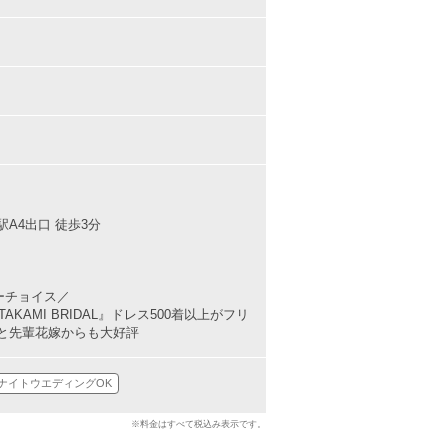
A4出口 徒歩3分
ーチョイス／
KAMI BRIDAL』ドレス500着以上がフリ
と先輩花嫁からも大好評
ナイトウエディングOK
※料金はすべて税込み表示です。