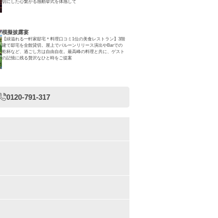
切にした心繋がる感動挙式を体感して
模擬披露宴
【緑溢れる一軒家邸宅＊料理口コミ1位の美食レストラン】3階
建て邸宅を全館貸切。屋上でバルーンリリース演出やBarでの
乾杯など、過ごし方は自由自在。最高峰の料理と共に、ゲスト
の記憶に残る贅沢なひと時をご提案
0120-791-317