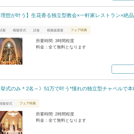
【理想が叶う】生花香る独立型教会×一軒家レストラン×絶品
フェア特典
試着
模擬挙式
試食
模擬披露宴
所要時間: 3時間程度
料金：全て無料となります
《挙式のみ＊2名～》51万で叶う*憧れの独立型チャペルで本
フェア特典
模擬挙式
所要時間: 2時間程度
料金：全て無料となります