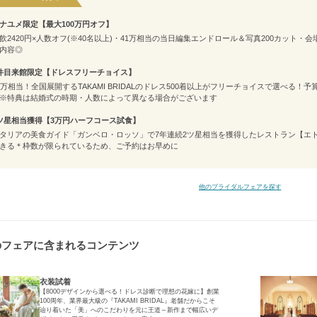
ナユメ限定【最大100万円オフ】
飲2420円×人数オフ(※40名以上)・41万相当の当日編集エンドロール＆写真200カット・
内容◎
件目来館限定【ドレスフリーチョイス】
4万相当！全国展開するTAKAMI BRIDALのドレス500着以上がフリーチョイスで選べる
※特典は結婚式の時期・人数によって異なる場合がございます
ツ星相当獲得【3万円ハーフコース試食】
タリアの美食ガイド「ガンベロ・ロッソ」で7年連続2ツ星相当を獲得したレストラン【エ
きる＊枠数が限られているため、ご予約はお早めに
他のブライダルフェアを探す
のフェアに含まれるコンテンツ
衣装試着
【8000デザインから選べる！ドレス診断で理想の花嫁に】創業
100周年、業界最大級の『TAKAMI BRIDAL』老舗だからこそ
辿り着いた「美」へのこだわりを元に王道～新作まで幅広いデ