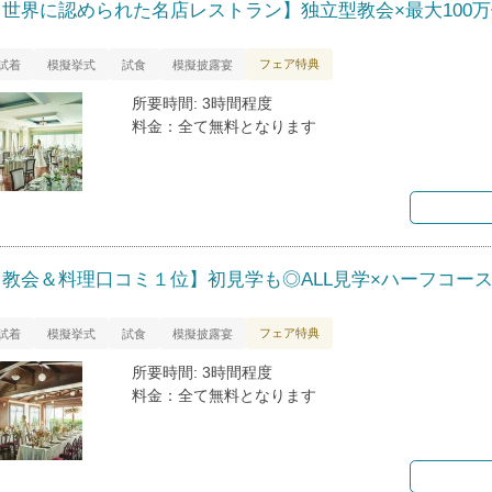
【世界に認められた名店レストラン】独立型教会×最大100
フェア特典
試着
模擬挙式
試食
模擬披露宴
所要時間: 3時間程度
料金：全て無料となります
【教会＆料理口コミ１位】初見学も◎ALL見学×ハーフコー
フェア特典
試着
模擬挙式
試食
模擬披露宴
所要時間: 3時間程度
料金：全て無料となります