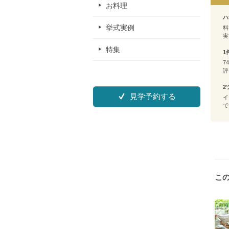
お料理
ハ
挙式実例
料
実
特集
1
7
評
2
見学予約する
イ
で
こ