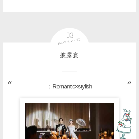
披露宴
；Romantic×stylish