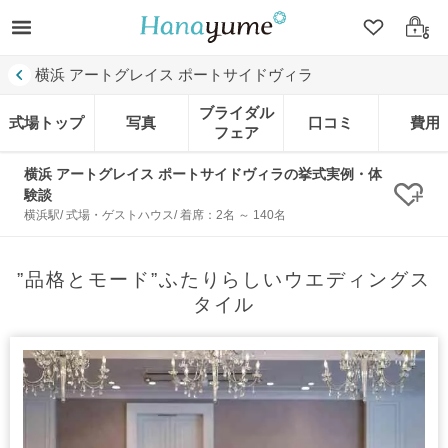
クリップ
ログ
横浜 アートグレイス ポートサイドヴィラ
ブライダル
式場トップ
写真
口コミ
費用
フェア
横浜 アートグレイス ポートサイドヴィラの挙式実例・体
験談
クリ
横浜駅/ 式場・ゲストハウス/ 着席：2名 ～ 140名
”品格とモード”ふたりらしいウエディングス
タイル