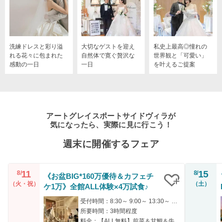
洗練ドレスと彩り溢
大切なゲストを迎え
私史上最高◎憧れの
れる花々に包まれた
自然体で寛ぐ贅沢な
世界観と「可愛い」
感動の一日
一日
を叶えるご提案
アートグレイスポートサイドヴィラが
気になったら、実際に見に行こう！
週末に開催するフェア
11
15
8/
8/
《お盆BIG*160万優待＆カフェチ
（火・祝）
（土）
ケ1万》全館ALL体験×4万試食♪
クリップ
受付時間：8:30～ 9:00～ 13:30～ 14:00～
所要時間：3時間程度
料金：【ALL無料】前菜＆甘鯛＆牛フィレ（AMフェア限定）