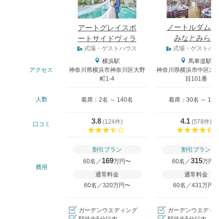
ノートルダム横
アートグレイスポ
みなとみらい
ートサイドヴィラ
式場タイプ
式場・ゲストハウス
式場・ゲストハ
横浜駅
馬車道駅
アクセス
神奈川県横浜市神奈川区大野
神奈川県横浜市中区北仲
町1-4
目101番
人数
着席：2名 ～ 140名
着席：30名 ～ 14
3.8
4.1
(
124件
)
(
578件
)
口コミ
口コミ評価
割引プラン
割引プラン
169
315
60名／
万円〜
60名／
万円
費用
通常料金
通常料金
60名／320万円〜
60名／431万円
ガーデンウエディング
ガーデンウエディ