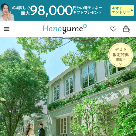
98,000
式場探しで
円分の電子マネー
今すぐ
エントリー
ギフトプレゼント
最大
クリップ
ログ