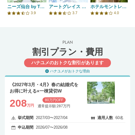
ニーズ仙台 by T&G WEDDING(旧 アーカンジェル迎賓館 仙台)
アートグレイス フォレスト迎賓館
ホテルモントレ仙台
3.9
3.7
4.0
口コミ評価
口コミ評価
口コミ評価
PLAN
割引プラン・費用
ハナユメのおトクな割引があります
ハナユメがおトクな理由
《2027年3月・4月》春の結婚式を
お得に叶える×一棟貸切W
208
80万円OFF
万円
通常提示額:287万円
挙式期間
2027/03〜2027/04
適用人数
60名
申込期間
2026/07〜2026/08