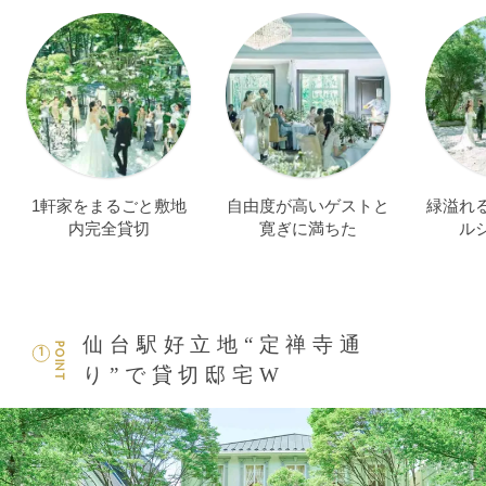
1軒家をまるごと敷地
自由度が高いゲストと
緑溢れ
内完全貸切
寛ぎに満ちた
ル
仙台駅好立地“定禅寺通
POINT
1
り”で貸切邸宅W