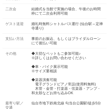
二次会
結婚式を当館で実施の場合、午後のお時間
枠にて二次会利用可能
ゲスト送迎
婚礼時無料シャトルバス運行 (仙台駅⇔定禅
寺通り)
支払い方法
事前のお振込、もしくはブライダルローン
にて後払い可能
その他
◆大切なペットもご参加可能♪
※詳しくはお問い合わせください
◆車・バイク展示可能
※サイズ要相談
◆楽器演奏可能
電子グランドピアノ常設(使用料無料)
木管・金管・打楽器・弦楽器・アンプ・
和太鼓などお持ち込みOK
最寄り駅／
仙台市地下鉄南北線 勾当台公園駅/徒歩5分
交通