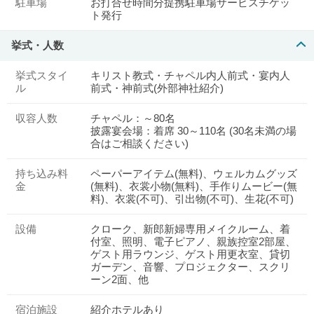
駐車場
お打合せ時間分提携駐車場サービスチケッ
ト発行
挙式・人数
挙式スタイ
キリスト教式・チャペル内人前式・宴内人
ル
前式・神前式(外部神社紹介)
収容人数
チャペル：～80名
披露宴会場：着席 30～110名 (30名未満の場
合はご相談ください)
持ち込み料
ペーパーアイテム(無料)、ウェルカムグッズ
金
(無料)、衣裳小物(無料)、手作りムービー(無
料)、衣裳(不可)、引出物(不可)、生花(不可)
設備
クローク、新郎新婦専用メイクルーム、着
付室、照明、電子ピアノ、親族控室2部屋、
ゲスト用ラウンジ、ゲスト用更衣室、貸切
ガーデン、音響、プロジェクター、スクリ
ーン2面、他
宿泊施設
紹介ホテルあり