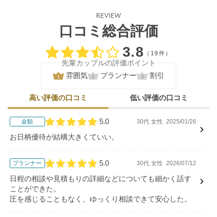
REVIEW
口コミ総合評価
口コミ評価
3.8
（19件）
先輩カップルの評価ポイント
雰囲気
プランナー
割引
高い評価の口コミ
低い評価の口コミ
5.0
金額
30代
女性
2025/01/26
口コミ評価
お日柄優待が結構大きくていい。
5.0
プランナー
30代
女性
2026/07/12
口コミ評価
日程の相談や見積もりの詳細などについても細かく話す
ことができた。
圧を感じることもなく、ゆっくり相談できて安心した。