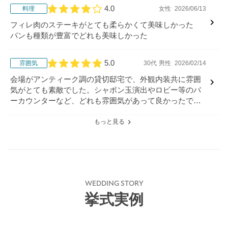
4.0
料理
女性
2026/06/13
口コミ評価
フィレ肉のステーキがとても柔らかくて美味しかった
パンも種類が豊富でどれも美味しかった
5.0
雰囲気
30代
男性
2026/02/14
口コミ評価
会場がアンティーク調の貸切邸宅で、外観内装共に雰囲
気がとても素敵でした。シャボン玉演出やロビー等のバ
ーカウンターなど、どれも雰囲気があって良かったで
す。
もっと見る
WEDDING STORY
挙式実例