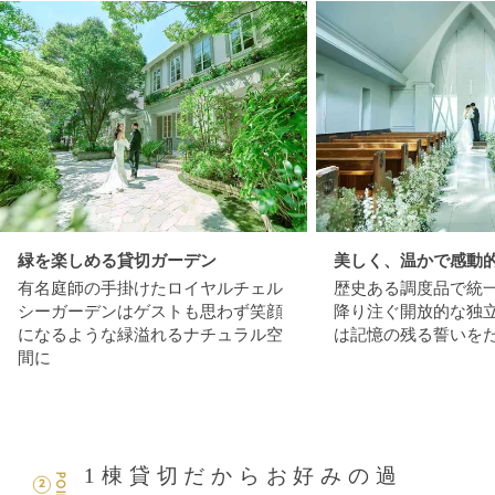
緑を楽しめる貸切ガーデン
美しく、温かで感動
有名庭師の手掛けたロイヤルチェル
歴史ある調度品で統
シーガーデンはゲストも思わず笑顔
降り注ぐ開放的な独
になるような緑溢れるナチュラル空
は記憶の残る誓いを
間に
1棟貸切だからお好みの過
POINT
2