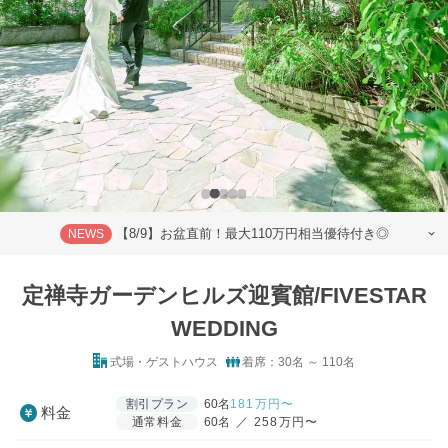
【8/9】お盆直前！最大110万円相当優待付き◎
NEWS
定禅寺ガーデンヒルズ迎賓館/FIVESTAR
WEDDING
式場・ゲストハウス
着席：30名 ～ 110名
割引プラン
60名
181
万円〜
料金
通常料金
60名
／
258万円〜