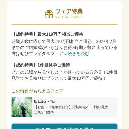
フェア特典
SPECIAL FAVOR
【成約特典】最大110万円相当ご優待
時期人数に応じて最大110万円相当ご優待！2027年2月
までのご結婚式がいちばんお得♪時期人数に迷っている
方はぜひブライダルフェア
…
続きを読む
【成約特典】1件目見学ご優待
どこの式場から見学しようか迷っている方必見！1件目
見学でお見積りにプラスして最大10万円ご優待！
この特典がもらえるフェア
8/11
(火・祝)
【お盆BIG*豪華特典付】貸切邸宅ALL体験×最大
110万円優待