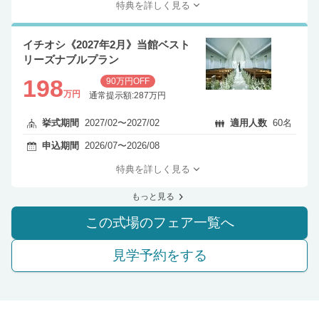
特典を詳しく見る
イチオシ《2027年2月》当館ベスト
リーズナブルプラン
198
90万円OFF
万円
通常提示額:287万円
挙式期間
2027/02〜2027/02
適用人数
60名
申込期間
2026/07〜2026/08
特典を詳しく見る
もっと見る
この式場のフェア一覧へ
見学予約をする