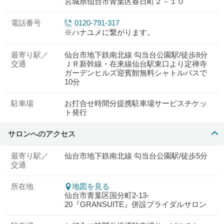
宮城県仙台市青葉区春日町２－１０
電話番号
0120-791-317
※ハナユメに繋がります。
最寄り駅／
仙台市地下鉄南北線 勾当台公園駅/徒歩8分
交通
ＪＲ新幹線・在来線仙台駅東口より定禅寺
ガーデンヒルズ迎賓館無料シャトルバスで
10分
駐車場
お打合せ時間分提携駐車場サービスチケッ
ト発行
サロンへのアクセス
最寄り駅／
仙台市地下鉄南北線 勾当台公園駅/徒歩5分
交通
所在地
地図を見る
仙台市青葉区国分町2-13-
20『GRANSUITE』併設ブライダルサロン