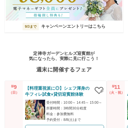
キャンペーンエントリーはこちら
9/3まで
定禅寺ガーデンヒルズ迎賓館が
気になったら、実際に見に行こう！
週末に開催するフェア
9
11
8/
8/
【料理重視派に◎】シェフ渾身の
（日）
（火・祝）
牛フィレ試食×貸切迎賓館体験
クリップ
受付時間：10:00～ 14:45～ 15:00～
所要時間：3時間30分程度
料金：参加費無料
予約受付：8/8(土)まで