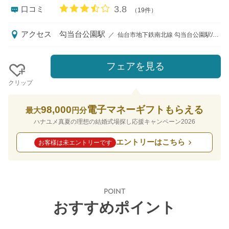
口コミ評価
3.8
口コミ
（19件）
アクセス
勾当台公園駅
／
仙台市地下鉄南北線 勾当台公園駅/徒歩8分 ＪＲ新幹線・在来線仙台駅東口より定禅寺ガーデンヒルズ迎賓館無料シャトルバスで10分
フェアを見る
クリップ
98,000
電子マネーギフトもらえる
最大
円分
ハナユメ真夏の理想の結婚式場探し応援キャンペーン2026
エントリーはこちら
お客様は未エントリーです
POINT
おすすめポイント