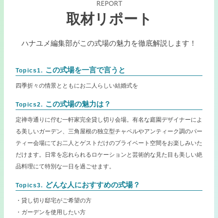
REPORT
取材リポート
ハナユメ編集部がこの式場の魅力を徹底解説します！
この式場を一言で言うと
Topics1.
四季折々の情景とともにお二人らしい結婚式を
この式場の魅力は？
Topics2.
定禅寺通りに佇む一軒家完全貸し切り会場。有名な庭園デザイナーによ
る美しいガーデン、三角屋根の独立型チャペルやアンティーク調のパー
ティー会場にてお二人とゲストだけのプライベート空間をお楽しみいた
だけます。日常を忘れられるロケーションと芸術的な見た目も美しい絶
品料理にて特別な一日を過ごせます。
どんな人におすすめの式場？
Topics3.
・貸し切り邸宅がご希望の方
・ガーデンを使用したい方