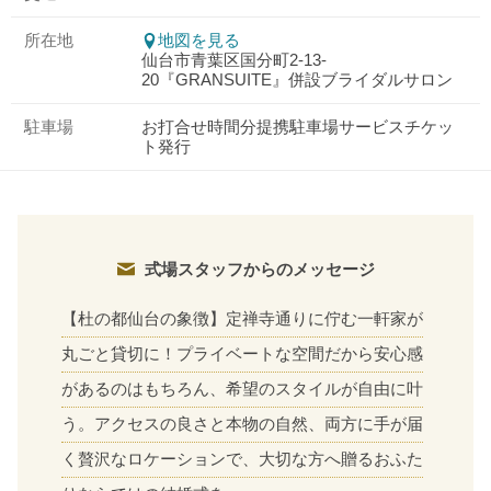
所在地
地図を見る
仙台市青葉区国分町2-13-
20『GRANSUITE』併設ブライダルサロン
駐車場
お打合せ時間分提携駐車場サービスチケッ
ト発行
式場スタッフからのメッセージ
【杜の都仙台の象徴】定禅寺通りに佇む一軒家が
丸ごと貸切に！プライベートな空間だから安心感
があるのはもちろん、希望のスタイルが自由に叶
おトクな特典つきフェア
う。アクセスの良さと本物の自然、両方に手が届
フェア一覧
8/11
残◯
(火・祝)
く贅沢なロケーションで、大切な方へ贈るおふた
【成約特典】最大110万円相当ご優待