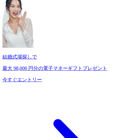
結婚式場探しで
最大
98,000
円分の電子マネーギフトプレゼント
今すぐエントリー