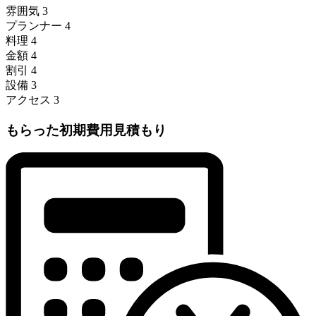
雰囲気
3
プランナー
4
料理
4
金額
4
割引
4
設備
3
アクセス
3
もらった初期費用見積もり