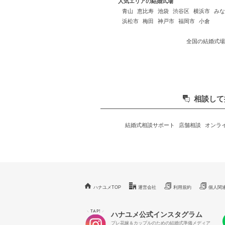
人気エリアの結婚式場
青山
恵比寿
池袋
渋谷区
横浜市
みな
浜松市
梅田
神戸市
福岡市
小倉
全国の結婚式場
相談して
結婚式相談サポート
店舗相談
オンラ
ハナユメTOP
運営会社
利用規約
個人関
TAP!
＼
／
ハナユメ公式インスタグラム
プレ花嫁＆カップルのための結婚式準備メディア