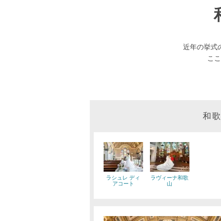
近年の挙式
ここ
和
ラシュレ ディ
ラヴィーナ和歌
アコート
山