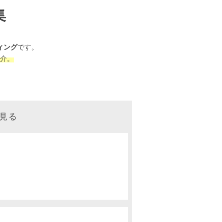
集
ィング
です。
介。
見る