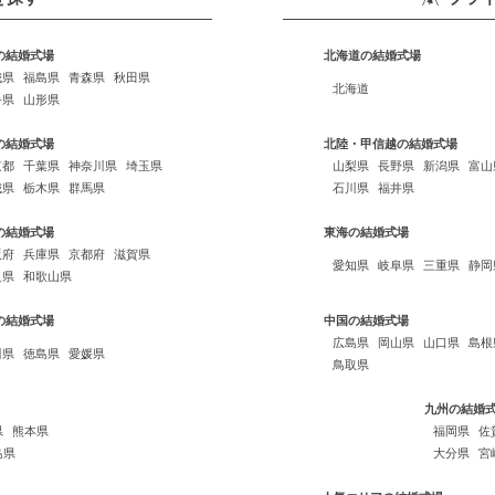
の結婚式場
北海道の結婚式場
城県
福島県
青森県
秋田県
北海道
手県
山形県
の結婚式場
北陸・甲信越の結婚式場
京都
千葉県
神奈川県
埼玉県
山梨県
長野県
新潟県
富山
城県
栃木県
群馬県
石川県
福井県
の結婚式場
東海の結婚式場
阪府
兵庫県
京都府
滋賀県
愛知県
岐阜県
三重県
静岡
良県
和歌山県
の結婚式場
中国の結婚式場
広島県
岡山県
山口県
島根
川県
徳島県
愛媛県
鳥取県
九州の結婚
県
熊本県
福岡県
佐
島県
大分県
宮