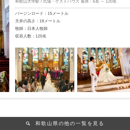
和歌山大学駅 / 式場・ゲストハウス 着席：6名 ～ 120名
バージンロード：15メートル
天井の高さ：18メートル
牧師：日本人牧師
収容人数：120名
和歌山県の他の一覧を見る