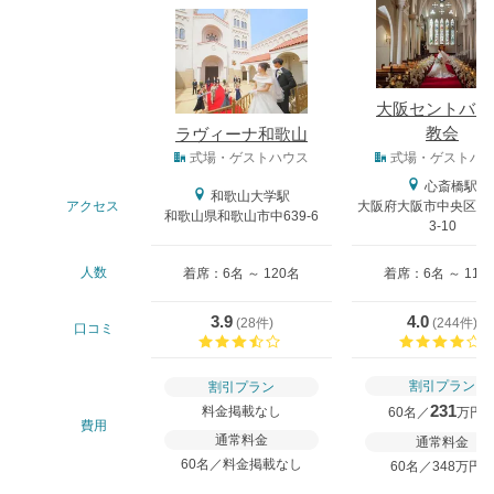
大阪セントバー
教会
ラヴィーナ和歌山
式場タイプ
式場・ゲストハウス
式場・ゲストハ
心斎橋駅
和歌山大学駅
アクセス
大阪府大阪市中央区南船
和歌山県和歌山市中639-6
3-10
人数
着席：6名 ～ 120名
着席：6名 ～ 110
3.9
4.0
(
28件
)
(
244件
)
口コミ
口コミ評価
割引プラン
割引プラン
231
料金掲載なし
60名／
万円
費用
通常料金
通常料金
60名／料金掲載なし
60名／348万円