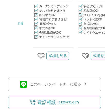
ガーデンウエディング
駅徒歩5分以内
ゲスト無料送迎あり
和装挙式OK
和装挙式OK
貸切(フロア貸切含
貸切(フロア貸切含む)
ペット相談OK
特徴
提携神社有り
挙式のみOK
挙式のみOK
会費制結婚式OK
会費制結婚式OK
ナイトウエディング
ナイトウエディングOK
クリップ/詳細を見る
式場を見る
式場を見
クリップする
クリップす
このページをパートナーに送る
電話相談
（0120-791-317)