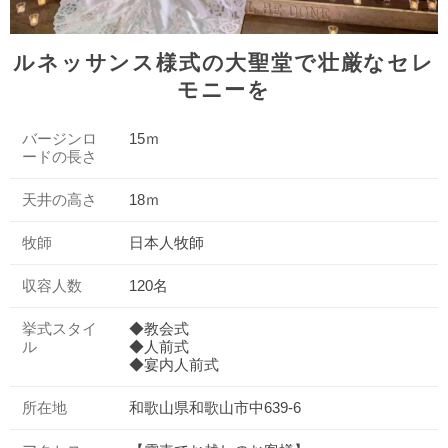
ルネッサンス様式の大聖堂で壮厳なセレ
モニーを
バージンロ
15ｍ
ードの長さ
天井の高さ
18ｍ
牧師
日本人牧師
収容人数
120名
挙式スタイ
◆教会式
ル
◆人前式
◆宴内人前式
所在地
和歌山県和歌山市中639-6