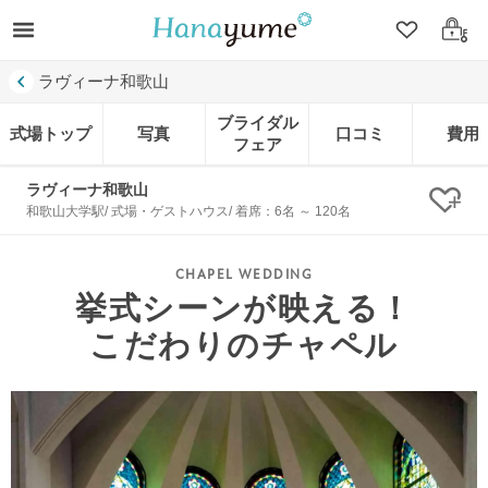
クリップ
ログ
ラヴィーナ和歌山
ブライダル
式場トップ
写真
口コミ
費用
フェア
ラヴィーナ和歌山
クリ
和歌山大学駅/ 式場・ゲストハウス/ 着席：6名 ～ 120名
挙式シーンが映える！
こだわりのチャペル