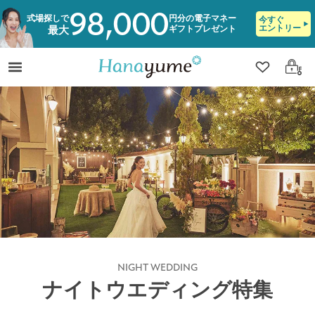
98,000
式場探しで
円分の電子マネー
今すぐ
エントリー
ギフトプレゼント
最大
クリップ
ログ
NIGHT WEDDING
ナイトウエディング特集