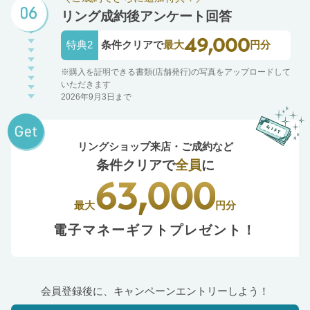
リング成約後アンケート回答
49,000
特典2
条件クリアで
最大
円分
※購入を証明できる書類(店舗発行)の写真をアップロードして
いただきます
2026年9月3日まで
リングショップ来店・ご成約など
条件クリアで
全員
に
63,000
最大
円分
電子マネーギフトプレゼント！
会員登録後に、キャンペーンエントリーしよう！