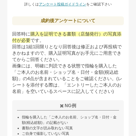
詳しくは
アンケート投稿ガイドライン
をご確認下さい
成約後アンケートについて
回答時に
購入を証明できる書類（店舗発行）の写真添
付が必要
です。
回答は1組1回限りとなり回答後は修正および再投稿で
きかねますので、購入証明写真がお手元にご用意でき
てからご回答ください。
画像には、明確に判読できる状態で指輪を購入した
「ご本人のお名前・ショップ名・日付・金額(税込総
額)」の4点が含まれていることをご確認ください。(レ
シートを添付する際は、「エントリーしたご本人のお
名前」を空いているスペースに記入してください)
✖️ NG例
指輪を購入した「ご本人のお名前、ショップ名・日付・金
額(税込総額)」の記載がない
書類の文字が読み取れない写真
ご自身で撮影していない写真