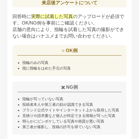
来店後アンケートについて
回答時に
実際に試着した写真
のアップロードが必須で
す。OK/NG例を事前にご確認ください。
店舗の意向により、指輪を試着した写真の撮影ができ
ない場合はハナユメまでお問い合わせください。
○️ OK例
指輪のみの写真
指に指輪をはめた手元の写真
✖️ NG例
指輪が写っていない写真
投稿者本人や第三者の顔が認識できる写真
ブランド公式サイトやインターネット上から取得した写真
見積りや請求書など個人が特定できる情報が写った写真
明らかにピンボケしている写真や画質が悪い写真
第三者が撮影し、投稿の許可を得ていない写真