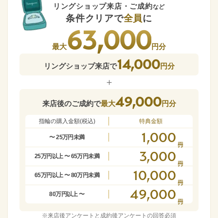
リングショップ来店・ご成約
など
条件クリアで
全員
に
63,000
最大
円分
14,000
リングショップ来店で
円分
＋
49,000
来店後のご成約で
最大
円分
指輪の購入金額(税込)
特典金額
1,000
〜 25万円未満
3,000
25万円以上 〜 65万円未満
10,000
65万円以上 〜 80万円未満
49,000
80万円以上 〜
※来店後アンケートと成約後アンケートの回答必須