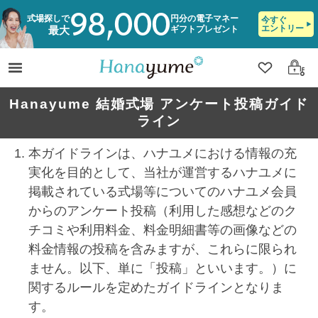
98,000
式場探しで
円分の電子マネー
今すぐ
エントリー
ギフトプレゼント
最大
クリップ
ログ
Hanayume 結婚式場 アンケート投稿ガイド
ライン
本ガイドラインは、ハナユメにおける情報の充
実化を目的として、当社が運営するハナユメに
掲載されている式場等についてのハナユメ会員
からのアンケート投稿（利用した感想などのク
チコミや利用料金、料金明細書等の画像などの
料金情報の投稿を含みますが、これらに限られ
ません。以下、単に「投稿」といいます。）に
関するルールを定めたガイドラインとなりま
す。