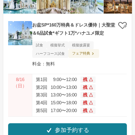
お盆SP*160万特典＆ドレス優待｜大聖堂
クリ
＆6品試食*ギフト1万*ハナユメ限定
試食
模擬挙式
模擬披露宴
フェア特典
ハーフコース試食
料金：無料
8/16
第1回
9:00〜12:00
残 △
（日）
第2回
10:00〜13:00
残 △
第3回
13:00〜16:00
残 △
第4回
15:00〜18:00
残 △
第5回
17:00〜20:00
残 △
参加予約する