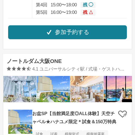
第4回
15:00〜18:00
残 ◯
第5回
16:00〜19:00
残 △
参加予約する
ノートルダム大阪ONE
口コミ評価
4.1
ユニバーサルシティ駅 / 式場・ゲストハウス
お盆SP【当館満足度◎ALL体験】天空チ
クリ
ャペル★ハナユメ限定＊試食＆150万特典
試食
試着
模擬挙式
模擬披露宴