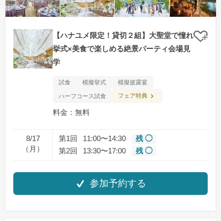
【ハナユメ限定！貸切２組】大聖堂で憧れ
クリ
挙式×美食で楽しめる絶景パーティ会場見
学
試食
模擬挙式
模擬披露宴
フェア特典
ハーフコース試食
料金：無料
8/17
第1回
11:00〜14:30
残 ◯
（月）
第2回
13:30〜17:00
残 ◯
参加予約する