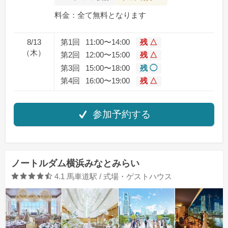
料金：全て無料となります
8/13
第1回
11:00〜14:00
残 △
（木）
第2回
12:00〜15:00
残 △
第3回
15:00〜18:00
残 ◯
第4回
16:00〜19:00
残 △
参加予約する
ノートルダム横浜みなとみらい
口コミ評価
4.1
馬車道駅 / 式場・ゲストハウス