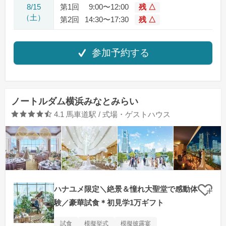
8/15
第1回
9:00〜12:00
残 △
（土）
第2回
14:30〜17:30
残 △
参加予約する
ノートルダム横浜みなとみらい
口コミ評価
4.1
馬車道駅 / 式場・ゲストハウス
ハナユメ限定＼絶景＆憧れ大聖堂で感動体
クリ
験／豪華試食＊初見学1万ギフト
試食
模擬挙式
模擬披露宴