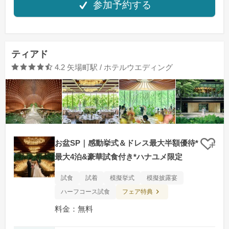
参加予約する
ティアド
口コミ評価
4.2
矢場町駅 / ホテルウエディング
お盆SP｜感動挙式＆ドレス最大半額優待*
クリ
最大4泊&豪華試食付き*ハナユメ限定
試食
試着
模擬挙式
模擬披露宴
フェア特典
ハーフコース試食
料金：無料