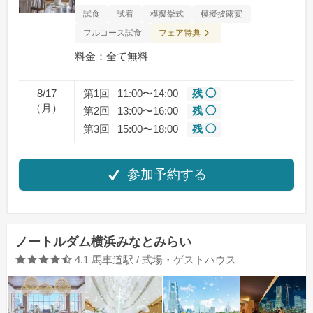
試食
試着
模擬挙式
模擬披露宴
フェア特典
フルコース試食
料金：全て無料
8/17
第1回
11:00〜14:00
残 ◯
（月）
第2回
13:00〜16:00
残 ◯
第3回
15:00〜18:00
残 ◯
参加予約する
ノートルダム横浜みなとみらい
口コミ評価
4.1
馬車道駅 / 式場・ゲストハウス