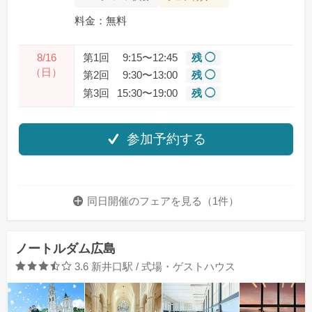
料金：無料
8/16
第1回
9:15〜12:45
残 ◯
（日）
第2回
9:30〜13:00
残 ◯
第3回
15:30〜19:00
残 ◯
参加予約する
同日開催のフェアを
見る（1件）
ノートルダム広島
口コミ評価
3.6
新井口駅 / 式場・ゲストハウス