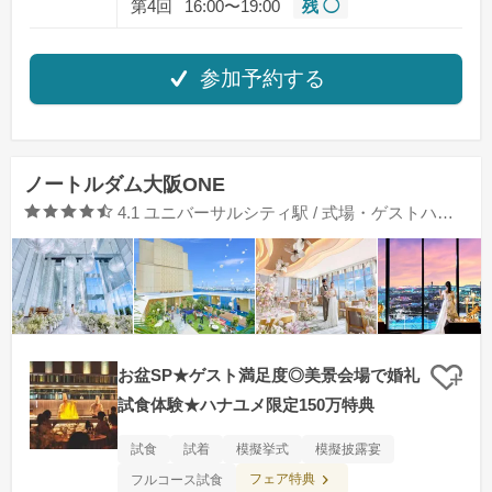
第4回
16:00〜19:00
残 ◯
参加予約する
ノートルダム大阪ONE
口コミ評価
4.1
ユニバーサルシティ駅 / 式場・ゲストハウス
お盆SP★ゲスト満足度◎美景会場で婚礼
クリ
試食体験★ハナユメ限定150万特典
試食
試着
模擬挙式
模擬披露宴
フェア特典
フルコース試食