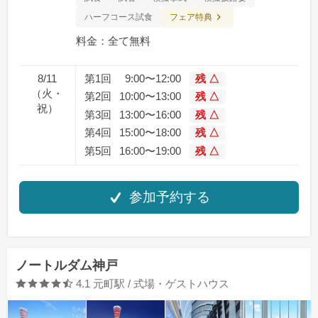
フェア特典
ハーフコース試食
料金：全て無料
8/11
第1回
9:00〜12:00
残 △
（火・
第2回
10:00〜13:00
残 △
祝）
第3回
13:00〜16:00
残 △
第4回
15:00〜18:00
残 △
第5回
16:00〜19:00
残 △
参加予約する
ノートルダム神戸
口コミ評価
4.1
元町駅 / 式場・ゲストハウス