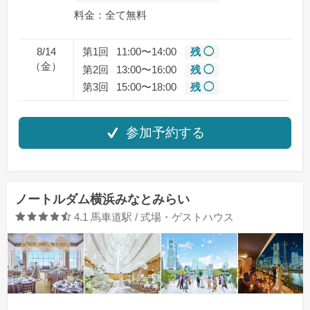
料金：全て無料
8/14
第1回
11:00〜14:00
残 ◯
（金）
第2回
13:00〜16:00
残 ◯
第3回
15:00〜18:00
残 ◯
参加予約する
ノートルダム横浜みなとみらい
口コミ評価
4.1
馬車道駅 / 式場・ゲストハウス