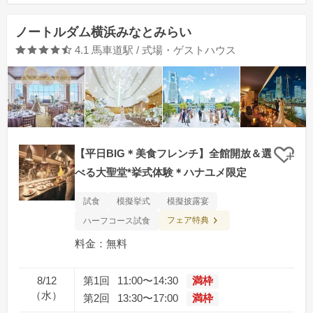
ノートルダム横浜みなとみらい
口コミ評価
4.1
馬車道駅 / 式場・ゲストハウス
【平日BIG＊美食フレンチ】全館開放＆選
クリ
べる大聖堂*挙式体験＊ハナユメ限定
試食
模擬挙式
模擬披露宴
フェア特典
ハーフコース試食
料金：無料
8/12
第1回
11:00〜14:30
満枠
（水）
第2回
13:30〜17:00
満枠