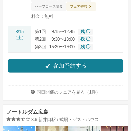
フェア特典
ハーフコース試食
料金：無料
8/15
第1回
9:15〜12:45
残 ◯
（土）
第2回
9:30〜13:00
残 ◯
第3回
15:30〜19:00
残 ◯
参加予約する
同日開催のフェアを
見る（1件）
ノートルダム広島
口コミ評価
3.6
新井口駅 / 式場・ゲストハウス