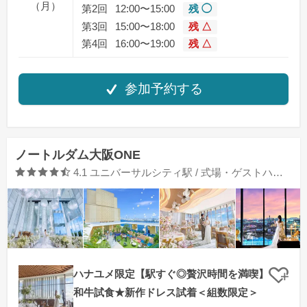
（月）
第2回
12:00〜15:00
残 ◯
第3回
15:00〜18:00
残 △
第4回
16:00〜19:00
残 △
参加予約する
ノートルダム大阪ONE
口コミ評価
4.1
ユニバーサルシティ駅 / 式場・ゲストハウス
ハナユメ限定【駅すぐ◎贅沢時間を満喫】
クリ
和牛試食★新作ドレス試着＜組数限定＞