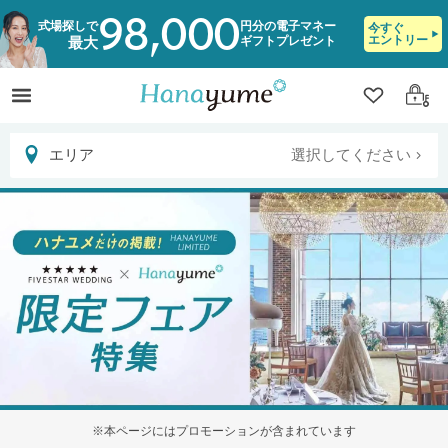
98,000
式場探しで
円分の電子マネー
今すぐ
エントリー
ギフトプレゼント
最大
クリップ
ログ
選択してください
エリア
※本ページにはプロモーションが含まれています