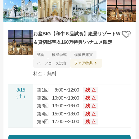
お盆BIG【和牛６品試食】絶景リゾートW
クリ
＆貸切邸宅＆160万特典*ハナユメ限定
試食
模擬挙式
模擬披露宴
フェア特典
ハーフコース試食
料金：無料
8/15
第1回
9:00〜12:00
残 △
（土）
第2回
10:00〜13:00
残 △
第3回
13:00〜16:00
残 △
第4回
15:00〜18:00
残 △
第5回
17:00〜20:00
残 △