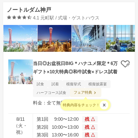
ノートルダム神戸
口コミ評価
4.1
元町駅 / 式場・ゲストハウス
当日◎お盆祝日BIG＊ハナユメ限定＊6万
クリ
ギフト×10大特典◎和牛試食×ドレス試着
試食
試着
模擬挙式
模擬披露宴
フェア特典
ハーフコース試食
料金：全て無料となります
特典内容をチェック！
8/11
第1回
9:00〜12:00
残 △
（火・
第2回
10:00〜13:00
残 △
祝）
第3回
13:00〜16:00
残 △