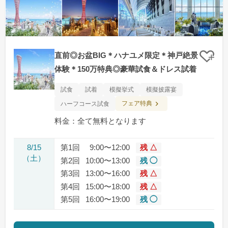
直前◎お盆BIG＊ハナユメ限定＊神戸絶景
クリ
体験＊150万特典◎豪華試食＆ドレス試着
試食
試着
模擬挙式
模擬披露宴
フェア特典
ハーフコース試食
料金：全て無料となります
8/15
第1回
9:00〜12:00
残 △
（土）
第2回
10:00〜13:00
残 ◯
第3回
13:00〜16:00
残 △
第4回
15:00〜18:00
残 △
第5回
16:00〜19:00
残 ◯