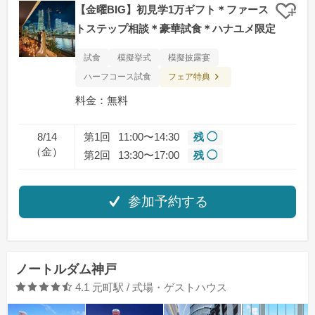
【金曜BIG】初見学1万ギフト＊ファース
クリ
トステップ相談＊豪華試食＊ハナユメ限定
試食
模擬挙式
模擬披露宴
フェア特典
ハーフコース試食
料金：無料
8/14
第1回
11:00〜14:30
残 ◯
（金）
第2回
13:30〜17:00
残 ◯
参加予約する
ノートルダム神戸
口コミ評価
4.1
元町駅 / 式場・ゲストハウス