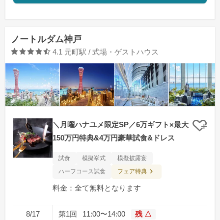
ノートルダム神戸
口コミ評価
4.1
元町駅 / 式場・ゲストハウス
＼月曜ハナユメ限定SP／6万ギフト×最大
クリ
150万円特典&4万円豪華試食&ドレス
試食
模擬挙式
模擬披露宴
フェア特典
ハーフコース試食
料金：全て無料となります
8/17
第1回
11:00〜14:00
残 △