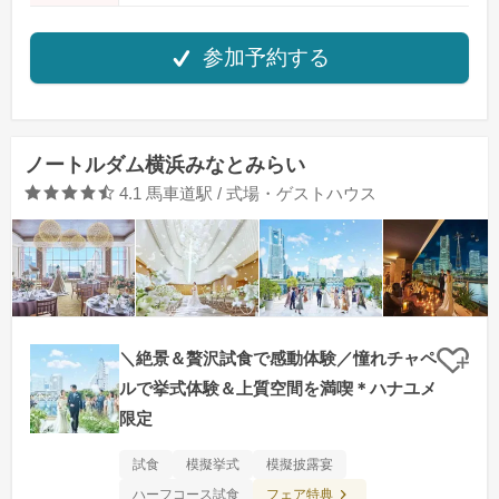
参加予約する
ノートルダム横浜みなとみらい
口コミ評価
4.1
馬車道駅 / 式場・ゲストハウス
＼絶景＆贅沢試食で感動体験／憧れチャペ
クリ
ルで挙式体験＆上質空間を満喫＊ハナユメ
限定
試食
模擬挙式
模擬披露宴
フェア特典
ハーフコース試食