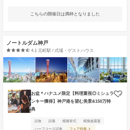
こちらの開催日は満枠となりました
ノートルダム神戸
口コミ評価
4.1
元町駅 / 式場・ゲストハウス
お盆＊ハナユメ限定【料理重視◎ミシュラ
クリ
ンキー獲得】神戸港を望む美景&150万特
典
試食
試着
模擬挙式
模擬披露宴
フェア特典
ハーフコース試食