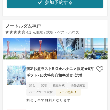
参加予約する
ノートルダム神戸
口コミ評価
4.1
元町駅 / 式場・ゲストハウス
残3*お盆ラストBIG★ハナユメ限定★6万
クリ
ギフト×10大特典◎和牛試食×試着
試食
試着
模擬挙式
模擬披露宴
フェア特典
ハーフコース試食
料金：全て無料となります