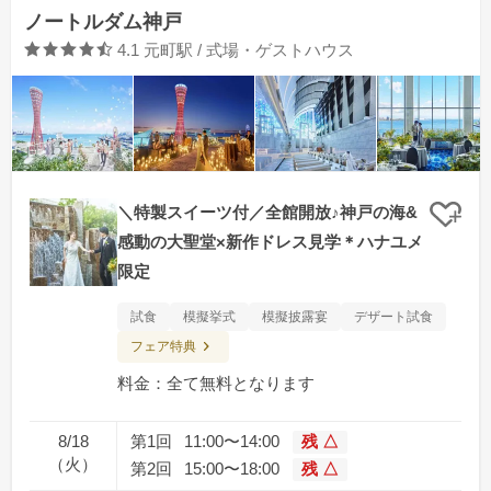
ノートルダム神戸
口コミ評価
4.1
元町駅 / 式場・ゲストハウス
＼特製スイーツ付／全館開放♪神戸の海&
クリ
感動の大聖堂×新作ドレス見学＊ハナユメ
限定
試食
模擬挙式
模擬披露宴
デザート試食
フェア特典
料金：全て無料となります
8/18
第1回
11:00〜14:00
残 △
（火）
第2回
15:00〜18:00
残 △