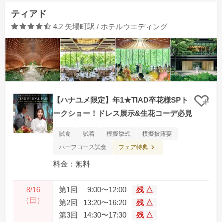
ティアド
口コミ評価
4.2
矢場町駅 / ホテルウエディング
【ハナユメ限定】年1★TIAD卒花様SPト
クリ
ークショー！ドレス展示&生花コーデ必見
試食
試着
模擬挙式
模擬披露宴
フェア特典
ハーフコース試食
料金：無料
8/16
第1回
9:00〜12:00
残 △
（日）
第2回
13:20〜16:20
残 △
第3回
14:30〜17:30
残 △