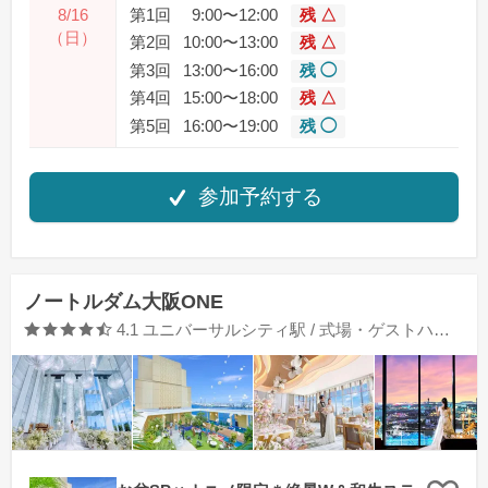
8/16
第1回
9:00〜12:00
残 △
（日）
第2回
10:00〜13:00
残 △
第3回
13:00〜16:00
残 ◯
第4回
15:00〜18:00
残 △
第5回
16:00〜19:00
残 ◯
参加予約する
ノートルダム大阪ONE
口コミ評価
4.1
ユニバーサルシティ駅 / 式場・ゲストハウス