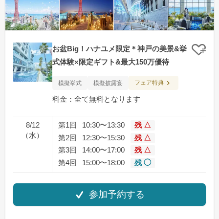
お盆Big！ハナユメ限定＊神戸の美景&挙
クリ
式体験×限定ギフト&最大150万優待
フェア特典
模擬挙式
模擬披露宴
料金：全て無料となります
8/12
第1回
10:30〜13:30
残 △
（水）
第2回
12:30〜15:30
残 △
第3回
14:00〜17:00
残 △
第4回
15:00〜18:00
残 ◯
参加予約する