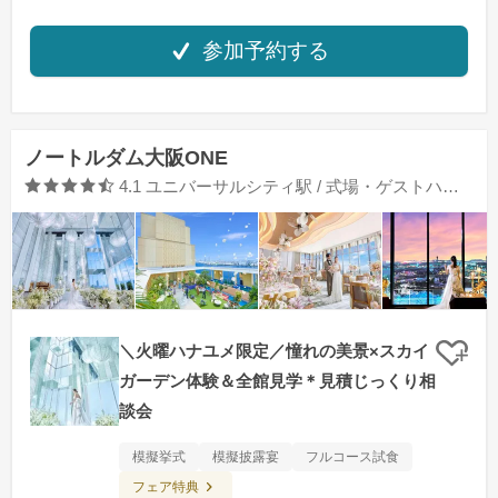
参加予約する
ノートルダム大阪ONE
口コミ評価
4.1
ユニバーサルシティ駅 / 式場・ゲストハウス
＼火曜ハナユメ限定／憧れの美景×スカイ
クリ
ガーデン体験＆全館見学＊見積じっくり相
談会
模擬挙式
模擬披露宴
フルコース試食
フェア特典