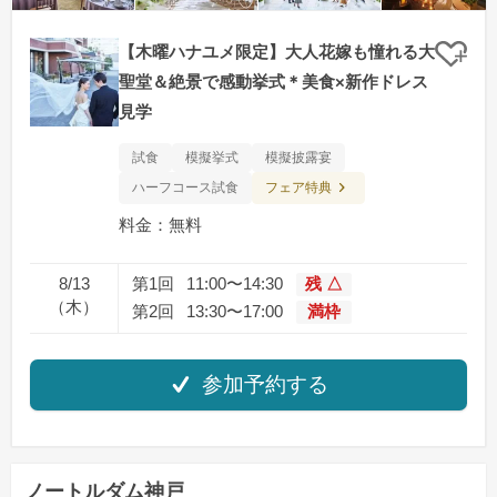
【木曜ハナユメ限定】大人花嫁も憧れる大
クリ
聖堂＆絶景で感動挙式＊美食×新作ドレス
見学
試食
模擬挙式
模擬披露宴
フェア特典
ハーフコース試食
料金：無料
8/13
第1回
11:00〜14:30
残 △
（木）
第2回
13:30〜17:00
満枠
参加予約する
ノートルダム神戸