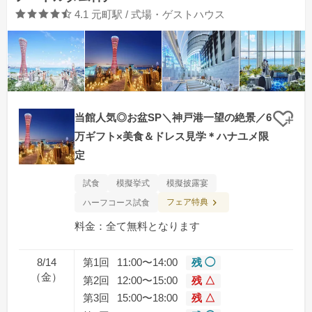
口コミ評価
4.1
元町駅 / 式場・ゲストハウス
当館人気◎お盆SP＼神戸港一望の絶景／6
クリ
万ギフト×美食＆ドレス見学＊ハナユメ限
定
試食
模擬挙式
模擬披露宴
フェア特典
ハーフコース試食
料金：全て無料となります
8/14
第1回
11:00〜14:00
残 ◯
（金）
第2回
12:00〜15:00
残 △
第3回
15:00〜18:00
残 △