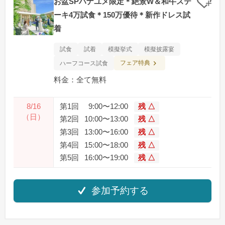
お盆SPハナユメ限定＊絶景W＆和牛ステ
クリ
ーキ4万試食＊150万優待＊新作ドレス試
着
試食
試着
模擬挙式
模擬披露宴
フェア特典
ハーフコース試食
料金：全て無料
8/16
第1回
9:00〜12:00
残 △
（日）
第2回
10:00〜13:00
残 △
第3回
13:00〜16:00
残 △
第4回
15:00〜18:00
残 △
第5回
16:00〜19:00
残 △
参加予約する