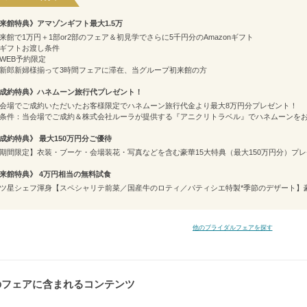
来館特典》アマゾンギフト最大1.5万
来館で1万円＋1部or2部のフェア＆初見学でさらに5千円分のAmazonギフト
ギフトお渡し条件
WEB予約限定
新郎新婦様揃って3時間フェアに滞在、当グループ初来館の方
成約特典》ハネムーン旅行代プレゼント！
会場でご成約いただいたお客様限定でハネムーン旅行代金より最大8万円分プレゼント！
条件：当会場でご成約＆株式会社ルーラが提供する『アニクリトラベル』でハネムーンを
成約特典》 最大150万円分ご優待
期間限定】衣装・ブーケ・会場装花・写真などを含む豪華15大特典（最大150万円分）プ
来館特典》 4万円相当の無料試食
ツ星シェフ渾身【スペシャリテ前菜／国産牛のロティ／パティシエ特製*季節のデザート】
他のブライダルフェアを探す
のフェアに含まれるコンテンツ