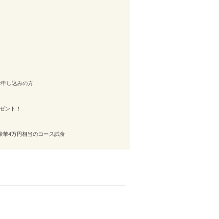
お申し込みの方
レゼント！
豪華4万円相当のコース試食