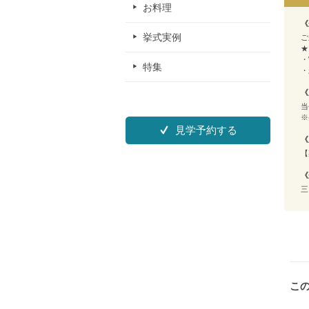
お料理
《
挙式実例
ご
★
・
特集
・
《
当
※
見学予約する
《
【
《
三
こ