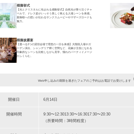
模擬挙式
【光とクリスタルに包まれる感動挙式】自然光が降り注ぐチャ
ペルで、ドレス姿がいっそう美しく映える入場シーンを体感。
親御様への想いが伝わるサンクスムービーやマザーズロードも
魅力。
模擬披露宴
【選べる3つの貸切会場で理想の一日を体感】大階段入場やガ
ーデン演出、シャンデリア輝く空間など、花嫁が主役になれる
印象的なシーンを比較しながら見学。憧れのパーティイメージ
がふくらむ。
Web申し込みの期限を過ぎたフェアのご予約はお電話でお受けします
開催日
6月14日
開催時間
9:30〜12:30
13:30〜16:30
17:30〜20:30
（所要時間：3時間程度）