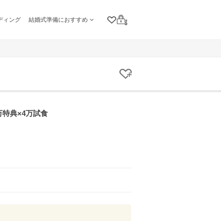
ディング
結婚式準備におすすめ
クリップリスト
ログイン
クリップする
万特典×4万試食