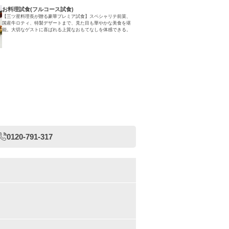
お料理試食(フルコース試食)
【三ツ星料理長が贈る豪華プレミア試食】スペシャリテ前菜、
国産牛ロティ、特製デザートまで、見た目も華やかな美食を堪
能。大切なゲストに喜ばれる上質なおもてなしを体感できる。
0120-791-317