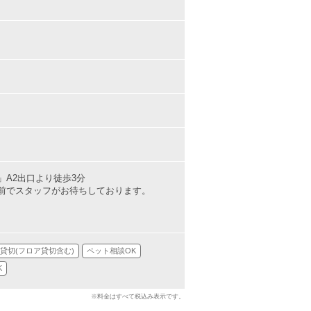
A2出口より徒歩3分
前でスタッフがお待ちしております。
貸切(フロア貸切含む)
ペット相談OK
K
※料金はすべて税込み表示です。