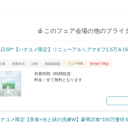
このフェア会場の他のブライ
祝日SP*【ハナユメ限定】リニューアル＼アマギフ1.5万＆1
フェア特典
試着
模擬挙式
試食
模擬披露宴
受付終了間近
所要時間: 3時間程度
料金：全て無料となります
ナユメ限定【美食×光と緑の洗練W】豪華試食*150万優待＆Am