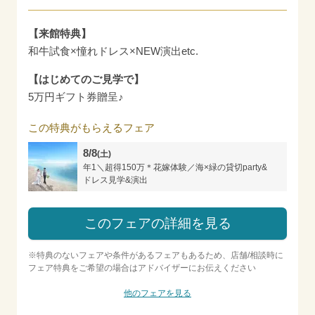
【来館特典】
和牛試食×憧れドレス×NEW演出etc.
【はじめてのご見学で】
5万円ギフト券贈呈♪
この特典がもらえるフェア
8/8
(土)
年1＼超得150万＊花嫁体験／海×緑の貸切party&
ドレス見学&演出
このフェアの詳細を見る
※特典のないフェアや条件があるフェアもあるため、店舗/相談時に
フェア特典をご希望の場合はアドバイザーにお伝えください
他のフェアを見る