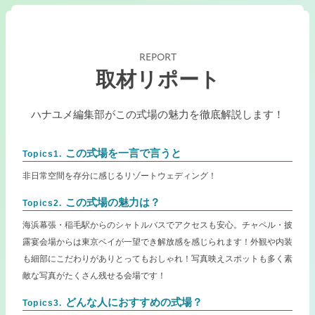
REPORT
取材リポート
ハナユメ編集部がこの式場の魅力を徹底解説します！
この式場を一言で言うと
Topics1.
非日常空間を存分に感じるリゾートウェディング！
この式場の魅力は？
Topics2.
海浜幕張・稲毛駅からのシャトルバスでアクセスも安心。チャペル・披
露宴会場からは東京ベイが一望でき解放感を感じられます！外観や内装
も細部にこだわりがありとってもおしゃれ！写真映えスポットも多く素
敵な写真がたくさん残せる会場です！
どんな人におすすめの式場？
Topics3.