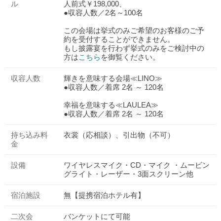
ル
人前式￥198,000、
●収容人数／2名～100名
この会場は挙式のみご希望のお客様のご予
約を受付することができません。
もし披露宴を行わず挙式のみをご検討中の
方は
こちら
を御覧ください。
収容人数
輝きを意味する会場≪LINO≫
●収容人数／着席 2名 ～ 120名
幸福を意味する≪LAULEA≫
●収容人数／着席 2名 ～ 120名
持ち込み料
衣裳（応相談）、引出物（不可）
金
設備
ワイヤレスマイク・CD・マイク ・ムービン
グライト・レーザー・3面スクリーン他
宿泊施設
無【提携宿泊ホテル有】
二次会
バンケットにて可能