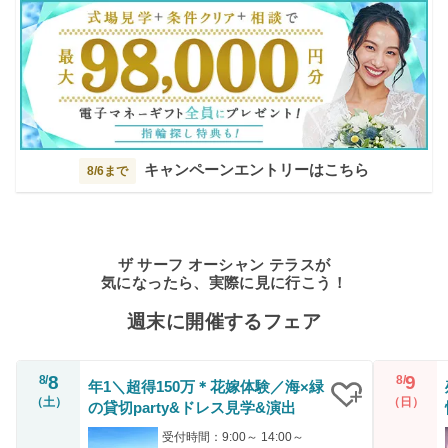
キャンペーンエントリーはこちら
8/6まで
ザ サーフ オーシャン テラスが
気になったら、実際に見に行こう！
週末に開催するフェア
8
9
8/
8/
年1＼超得150万＊花嫁体験／海×緑
（土）
（日）
の貸切party&ドレス見学&演出
クリップ
受付時間：9:00～ 14:00～