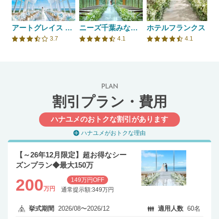
アートグレイス ウエディングコースト 東京ベイ
ニーズ千葉みなと by T&G WEDDING(旧 ベイサイドパーク迎賓館 千葉みなと)
ホテルフランクス
3.7
4.1
4.1
口コミ評価
口コミ評価
口コミ評価
PLAN
割引プラン・費用
ハナユメのおトクな割引があります
ハナユメがおトクな理由
【～26年12月限定】超お得なシー
ズンプラン◆最大150万
200
149万円OFF
万円
通常提示額:349万円
挙式期間
2026/08〜2026/12
適用人数
60名