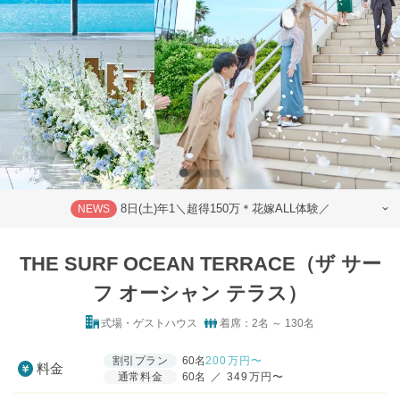
8日(土)年1＼超得150万＊花嫁ALL体験／
NEWS
THE SURF OCEAN TERRACE（ザ サー
フ オーシャン テラス）
式場・ゲストハウス
着席：2名 ～ 130名
割引プラン
60名
200
万円〜
料金
通常料金
60名
／
349万円〜