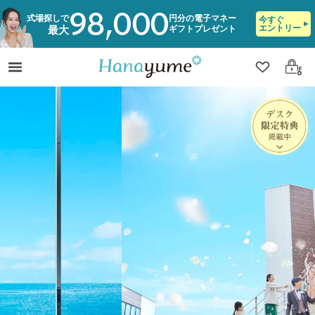
98,000
式場探しで
円分の電子マネー
今すぐ
エントリー
ギフトプレゼント
最大
クリップ
ログ