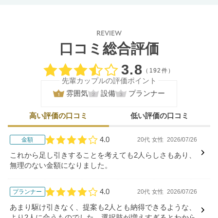
REVIEW
口コミ総合評価
口コミ評価
3.8
（192件）
先輩カップルの評価ポイント
雰囲気
設備
プランナー
高い評価の口コミ
低い評価の口コミ
4.0
金額
20代
女性
2026/07/26
口コミ評価
これから足し引きすることを考えても2人らしさもあり、
無理のない金額になりました。
4.0
プランナー
20代
女性
2026/07/26
口コミ評価
あまり駆け引きなく、提案も2人とも納得できるような、
より2人に合うものでした。選択肢が増えすぎるとわから