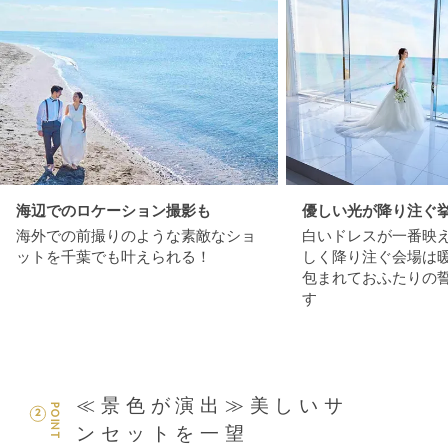
海辺でのロケーション撮影も
優しい光が降り注ぐ
海外での前撮りのような素敵なショ
白いドレスが一番映
ットを千葉でも叶えられる！
しく降り注ぐ会場は
包まれておふたりの
す
≪景色が演出≫美しいサ
POINT
2
ンセットを一望