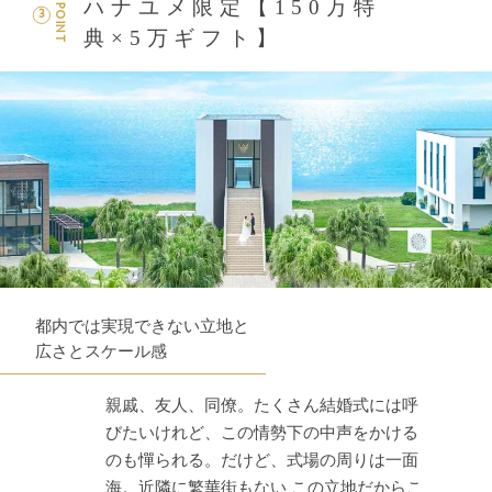
ハナユメ限定【150万特
POINT
3
典×5万ギフト】
都内では実現できない立地と
広さとスケール感
親戚、友人、同僚。たくさん結婚式には呼
びたいけれど、この情勢下の中声をかける
のも憚られる。だけど、式場の周りは一面
海。近隣に繁華街もない この立地だからこ