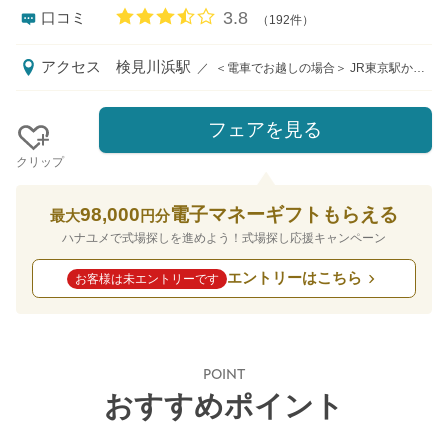
口コミ評価
3.8
口コミ
（192件）
アクセス
検見川浜駅
／
＜電車でお越しの場合＞ JR東京駅から京葉線快速検見川浜駅まで33分 JR京葉線検見川浜駅北口より千葉海浜交通バス11分「稲毛ヨットハーバー」終点下車 JR総武線新検見川駅南口より千葉海浜交通バス18分「稲毛ヨットハーバー」終点下車 ＜車でお越しの場合＞ 国道14号・357号浅間神社交差点を海側へ曲がり、約2km直進し、海浜大通りを右折し約1km。
フェアを見る
クリップ
98,000
電子マネーギフトもらえる
最大
円分
ハナユメで式場探しを進めよう！式場探し応援キャンペーン
エントリーはこちら
お客様は未エントリーです
POINT
おすすめポイント