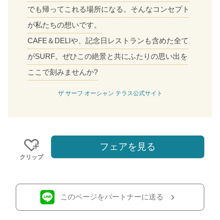
でも帰ってこれる場所になる。そんなコンセプト
が私たちの想いです。
CAFE＆DELIや、記念日レストランも含めた全て
がSURF。ぜひこの絶景と共にふたりの思い出を
ここで刻みませんか?
ザ サーフ オーシャン テラス公式サイト
フェアを見る
クリップ
おトクな特典つきフェア
このページをパートナーに送る
フェア一覧
8/8
残◯
(土)
【来館特典】