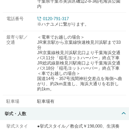
千葉県千葉市美浜区磯辺2-8-3稲毛海浜公園
内
電話番号
0120-791-317
※ハナユメに繋がります。
最寄り駅／
＜電車でお越しの場合＞
交通
JR東京駅から京葉線快速検見川浜駅まで33
分
JR京葉線検見川浜駅北口より千葉海浜交通
バス11分「稲毛ヨットハーバー」終点下車
JR総武線新検見川駅南口より千葉海浜交通
バス18分「稲毛ヨットハーバー」終点下車
＜車でお越しの場合＞
国道14号・357号浅間神社交差点を海側へ曲
がり、約2km直進し、海浜大通りを右折し
約1km。
駐車場
駐車場有
挙式・人数
挙式スタイ
●挙式スタイル／教会式￥198,000、生演奏