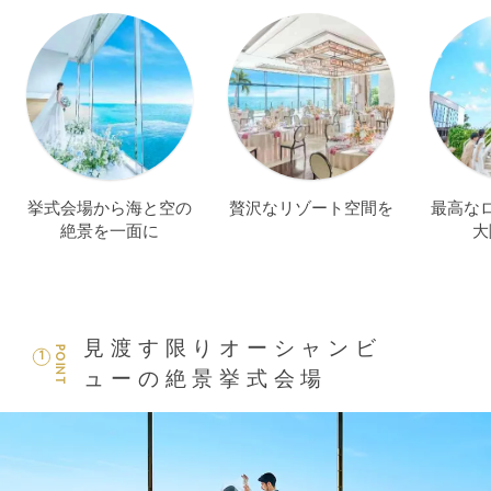
挙式会場から海と空の
贅沢なリゾート空間を
最高な
絶景を一面に
大
見渡す限りオーシャンビ
POINT
1
ューの絶景挙式会場