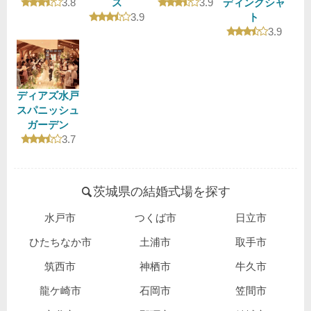
口コミ評価
口コミ評価
3.8
ス
3.9
ディングシャ
口コミ評価
3.9
ト
口コミ評
3.9
ディアズ水戸
スパニッシュ
ガーデン
口コミ評価
3.7
茨城県の結婚式場を探す
水戸市
つくば市
日立市
ひたちなか市
土浦市
取手市
筑西市
神栖市
牛久市
龍ケ崎市
石岡市
笠間市