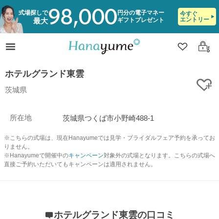
98,000
式場探しで
円分の電子マネー
今すぐ
エントリー
ギフトプレゼント
最大
クリップ
ログ
ホテルグランド東雲
ク
茨城県
所在地
茨城県つくば市小野崎488-1
※こちらの式場は、現在Hanayumeでは見学・ブライダルフェア予約を承ってお
りません。
※Hanayumeで開催中の
キャンペーン
対象外の式場となります。こちらの式場へ
直接ご予約いただいてもキャンペーンは適用されません。
ホテルグランド東雲の口コミ