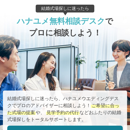
結婚式場探しに迷ったら
ハナユメ無料相談デスク
で
プロに相談しよう！
結婚式場探しに迷ったら、ハナユメウエディングデス
クでプロのアドバイザーに相談しよう！
ご希望に合っ
た式場の提案
や、
見学予約の代行
などおふたりの結婚
式場探しをトータルサポートします。