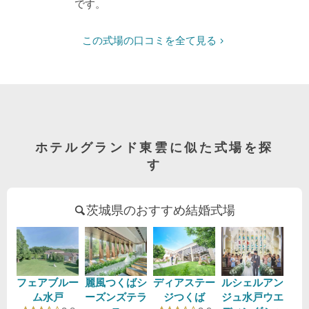
です。
この式場の口コミを全て見る
ホテルグランド東雲に似た式場を探
す
茨城県のおすすめ結婚式場
フェアブルー
麗風つくばシ
ディアステー
ルシェルアン
ム水戸
ーズンズテラ
ジつくば
ジュ水戸ウエ