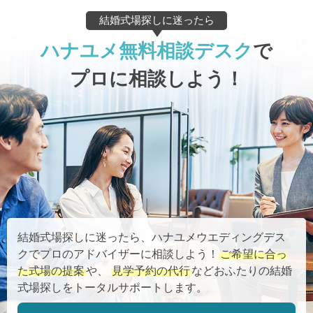
結婚式場探しに迷ったら
ハナユメ無料相談デスク
で
プロに相談しよう！
結婚式場探しに迷ったら、ハナユメウエディングデス
クでプロのアドバイザーに相談しよう！
ご希望に合っ
た式場の提案
や、
見学予約の代行
などおふたりの結婚
式場探しをトータルサポートします。