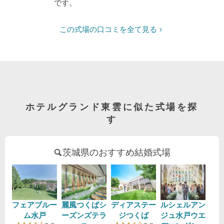
です。
この式場の口コミを全て見る
ホテルグランド東雲に似た式場を探
す
茨城県のおすすめ結婚式場
フェアブルー
麗風つくばシ
ディアステー
ルシェルアン
ム水戸
ーズンズテラ
ジつくば
ジュ水戸ウエ