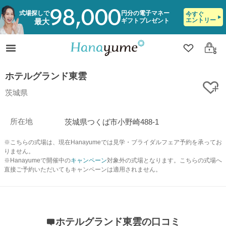
98,000
式場探しで
円分の電子マネー
今すぐ
エントリー
ギフトプレゼント
最大
クリップ
ログ
ホテルグランド東雲
ク
茨城県
所在地
茨城県つくば市小野崎488-1
※こちらの式場は、現在Hanayumeでは見学・ブライダルフェア予約を承ってお
りません。
※Hanayumeで開催中の
キャンペーン
対象外の式場となります。こちらの式場へ
直接ご予約いただいてもキャンペーンは適用されません。
ホテルグランド東雲の口コミ