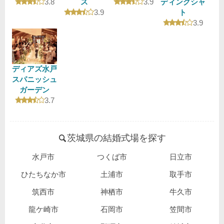
口コミ評価
口コミ評価
3.8
ス
3.9
ディングシャ
口コミ評価
3.9
ト
口コミ評
3.9
ディアズ水戸
スパニッシュ
ガーデン
口コミ評価
3.7
茨城県の結婚式場を探す
水戸市
つくば市
日立市
ひたちなか市
土浦市
取手市
筑西市
神栖市
牛久市
龍ケ崎市
石岡市
笠間市