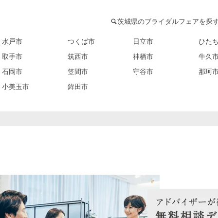
茨城県のブライダルフェアを探
水戸市
つくば市
日立市
ひた
取手市
筑西市
神栖市
牛久
石岡市
笠間市
守谷市
那珂
小美玉市
鉾田市