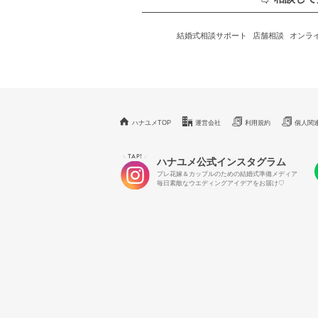
結婚式相談サポート
店舗相談
オンラ
ハナユメTOP
運営会社
利用規約
個人関
TAP!
＼
／
ハナユメ公式インスタグラム
プレ花嫁＆カップルのための結婚式準備メディア
毎日素敵なウエディングアイデアをお届け♡