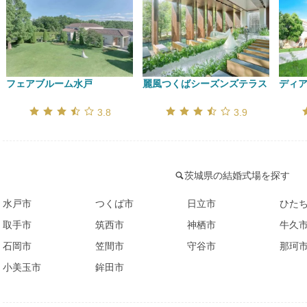
フェアブルーム水戸
麗風つくばシーズンズテラス
ディ
口コミ評価
口コミ評価
3.8
3.9
茨城県の結婚式場を探す
水戸市
つくば市
日立市
ひた
取手市
筑西市
神栖市
牛久
石岡市
笠間市
守谷市
那珂
小美玉市
鉾田市