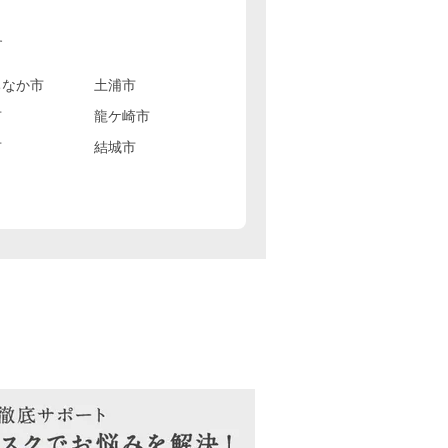
す
ちなか市
土浦市
市
龍ケ崎市
市
結城市