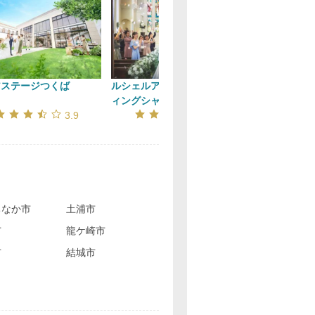
アステージつくば
ルシェルアンジュ水戸ウエデ
ディアズ水戸
ィングシャト
ーデン
口コミ評価
口コミ評価
3.9
3.9
ちなか市
土浦市
市
龍ケ崎市
市
結城市