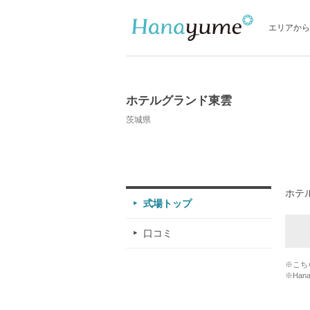
エリアから
ホテルグランド東雲
茨城県
ホテ
式場トップ
口コミ
※こち
※Han