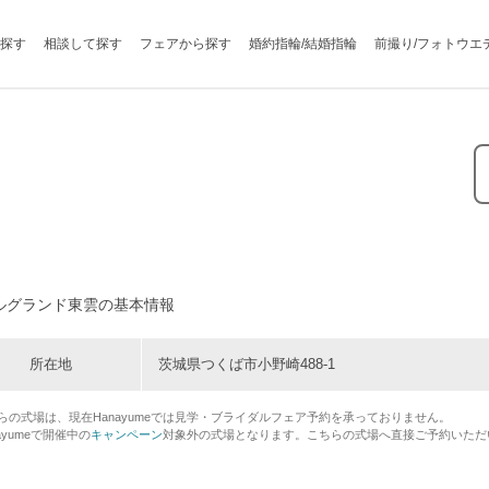
探す
相談して探す
フェアから探す
婚約指輪/結婚指輪
前撮り/フォトウエ
ルグランド東雲の基本情報
所在地
茨城県つくば市小野崎488-1
らの式場は、現在Hanayumeでは見学・ブライダルフェア予約を承っておりません。
ayumeで開催中の
キャンペーン
対象外の式場となります。こちらの式場へ直接ご予約いただ