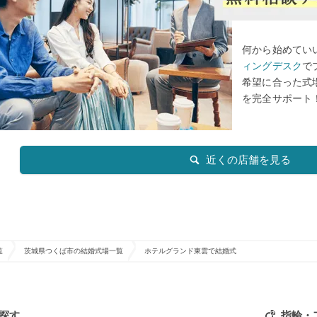
何から始めてい
ィングデスク
で
希望に合った式
を完全サポート
近くの店舗を見る
覧
茨城県つくば市の結婚式場一覧
ホテルグランド東雲で結婚式
探す
指輪・