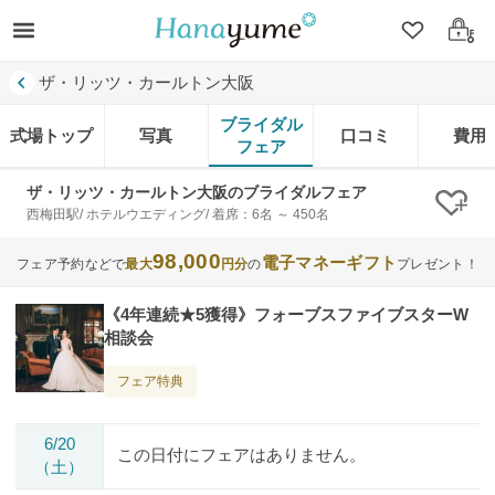
クリップ
ログ
ザ・リッツ・カールトン大阪
ブライダル
式場トップ
写真
口コミ
費用
フェア
ザ・リッツ・カールトン大阪のブライダルフェア
クリ
西梅田駅/ ホテルウエディング/ 着席：6名 ～ 450名
98,000
電子マネーギフト
フェア予約などで
最大
円分
の
プレゼント！
《4年連続★5獲得》フォーブスファイブスターW
相談会
フェア特典
6/20
この日付にフェアはありません。
（土）