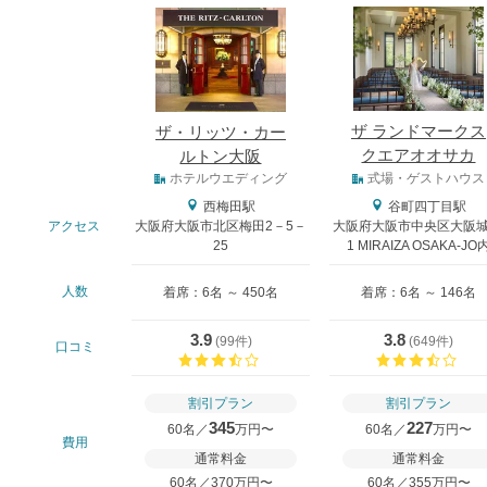
式場
ザ ランドマークス
ザ・リッツ・カー
クエアオオサカ
ルトン大阪
式場タイプ
ホテルウエディング
式場・ゲストハウス
西梅田駅
谷町四丁目駅
アクセス
大阪府大阪市北区梅田2－5－
大阪府大阪市中央区大阪城 
25
1 MIRAIZA OSAKA-JO
人数
着席：6名 ～ 450名
着席：6名 ～ 146名
3.9
3.8
(
99件
)
(
649件
)
口コミ
口コミ評価
口コ
割引プラン
割引プラン
345
227
60名／
万円〜
60名／
万円〜
費用
通常料金
通常料金
60名／370万円〜
60名／355万円〜