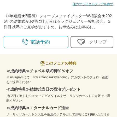
他のブライダルフェアを探す
《4年連続★5獲得》フォーブスファイブスターW相談会★202
6年の結婚式がお得に叶えられるラグジュアリーW相談会。２
件目以降のご見学がおすすめ。お申込みはお早めに。
電話予約
クリップ
このフェアの特典
≪成約特典≫チャペル挙式料50％オフ
※Instagramにて『ritzcarltonosakawedding』アカウントのフォロー画面
をご提示ください
≪成約特典≫結婚式当日の宿泊プレゼント
1泊2日で楽しむウェディングスタイルをザ・リッツカールトン大阪でご堪
能ください
≪成約特典≫エターナルカード進呈
ザ・リッツカールトン大阪を生涯のホテルとして気軽にご利用いただけま