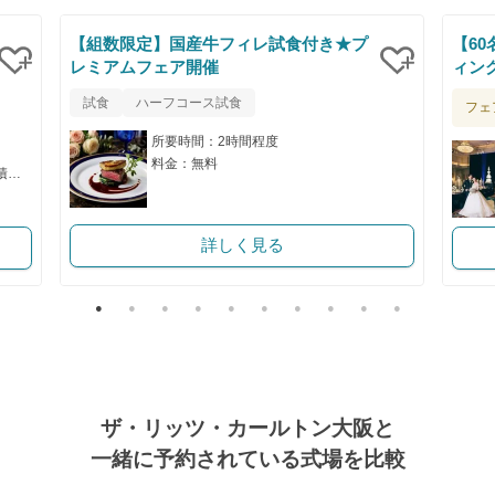
【組数限定】国産牛フィレ試食付き★プ
【60
レミアムフェア開催
ィン
クリップ
クリップ
試食
ハーフコース試食
フェ
所要時間：2時間程度
料金：無料
料金：お客様のご希望に合わせたお見積書をご提案いたします
詳しく見る
ザ・リッツ・カールトン大阪と
一緒に予約されている式場を比較