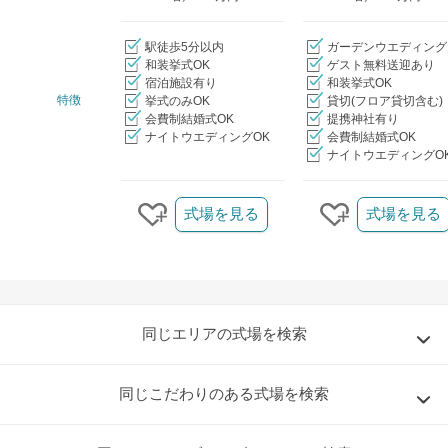
駅徒歩5分以内
ガーデンウエディング
和装挙式OK
ゲスト無料送迎あり
宿泊施設有り
和装挙式OK
特徴
挙式のみOK
貸切(フロア貸切含む)
会費制結婚式OK
提携神社有り
ナイトウエディングOK
会費制結婚式OK
ナイトウエディングO
クリップ/詳細を見る
式場を見る
式場を見る
クリップする
クリップする
同じエリアの式場を検索
同じこだわりのある式場を検索