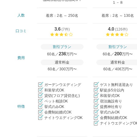
１－８
人数
着席：2名 ～ 250名
着席：2名 ～ 130名
3.6
4.0
(
7件
)
(
126件
)
口コミ
口コミ評価
口コ
割引プラン
割引プラン
236
200
60名／
万円〜
60名／
万円〜
費用
通常料金
通常料金
60名／300万円〜
60名／406万円〜
ガーデンウエディング
ゲスト無料送迎あり
和装挙式OK
駅徒歩5分以内
貸切(フロア貸切含む)
和装挙式OK
ペット相談OK
宿泊施設有り
特徴
挙式のみOK
提携神社有り
会費制結婚式OK
挙式のみOK
ナイトウエディングOK
会費制結婚式OK
ナイトウエディングO