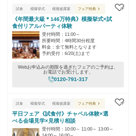
フェア特典
試食
模擬挙式
模擬披露宴
クリッ
《年間最大級＊146万特典》模擬挙式×試
食付リアルパーティ体験
受付時間：11:00～
所要時間：4時間30分程度
料金：全て無料となります
予約受付：6/20(土)まで
Webお申込みの期限を過ぎたフェアのご予約は、
お電話でお受けします。
0120-791-317
フェア特典
試食
模擬挙式
模擬披露宴
クリッ
平日フェア《試食付》チャペル体験×選
べる会場見学×見積り相談
受付時間：10:00～ 11:00～ 13:00～
14:00～ 16:00～