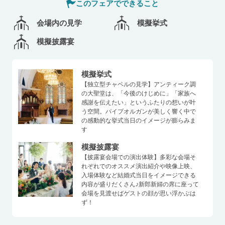
このフェアでできること
会場内の見学
模擬挙式
模擬披露宴
模擬挙式
【独立型チャペルの見学】アンティーク調
の大聖堂は、「今後のけじめに」「家族へ
感謝を伝えたい」というふたりの想いが叶
う空間。パイプオルガンが美しく響く中で
の感動的な挙式当日のイメージが膨らみま
す
模擬披露宴
【披露宴会場での演出体験】多彩な会場そ
れぞれでのオススメ演出紹介や映像上映、
入場体験など結婚式当日をイメージできる
内容が盛りだくさん♪新郎新婦の席に座って
会場を見渡せばゲストの顔が思い浮かぶは
ず！