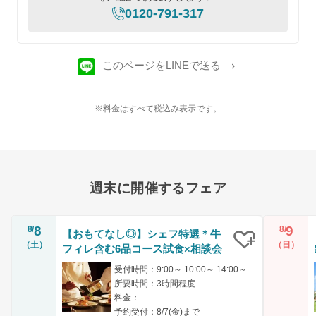
0120-791-317
このページをLINEで送る
※料金はすべて税込み表示です。
週末に開催するフェア
8
9
8/
8/
【おもてなし◎】シェフ特選＊牛
（土）
（日）
フィレ含む6品コース試食×相談会
クリップ
受付時間：9:00～ 10:00～ 14:00～ 15:00～ 17:00～
所要時間：3時間程度
料金：
予約受付：8/7(金)まで