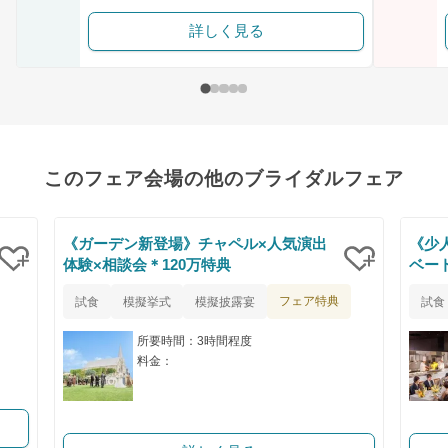
詳しく見る
このフェア会場の他のブライダルフェア
《ガーデン新登場》チャペル×人気演出
《少
体験×相談会＊120万特典
ベー
クリップ
クリップ
フェア特典
試食
模擬挙式
模擬披露宴
試食
所要時間：3時間程度
料金：