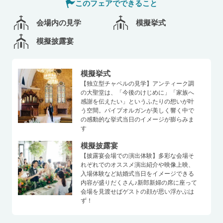
このフェアでできること
会場内の見学
模擬挙式
模擬披露宴
模擬挙式
【独立型チャペルの見学】アンティーク調
の大聖堂は、「今後のけじめに」「家族へ
感謝を伝えたい」というふたりの想いが叶
う空間。パイプオルガンが美しく響く中で
の感動的な挙式当日のイメージが膨らみま
す
模擬披露宴
【披露宴会場での演出体験】多彩な会場そ
れぞれでのオススメ演出紹介や映像上映、
入場体験など結婚式当日をイメージできる
内容が盛りだくさん♪新郎新婦の席に座って
会場を見渡せばゲストの顔が思い浮かぶは
ず！