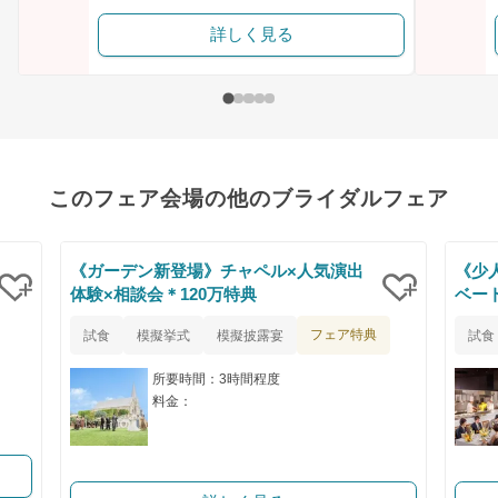
詳しく見る
このフェア会場の他のブライダルフェア
《ガーデン新登場》チャペル×人気演出
《少
体験×相談会＊120万特典
ベー
クリップ
クリップ
フェア特典
試食
模擬挙式
模擬披露宴
試食
所要時間：3時間程度
料金：