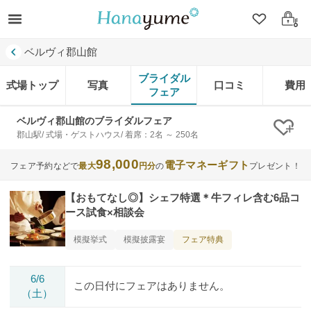
クリップ
ログ
ベルヴィ郡山館
ブライダル
式場トップ
写真
口コミ
費用
フェア
ベルヴィ郡山館のブライダルフェア
クリ
郡山駅/ 式場・ゲストハウス/ 着席：2名 ～ 250名
98,000
電子マネーギフト
フェア予約などで
最大
円分
の
プレゼント！
【おもてなし◎】シェフ特選＊牛フィレ含む6品コ
ース試食×相談会
フェア特典
模擬挙式
模擬披露宴
6/6
この日付にフェアはありません。
（土）