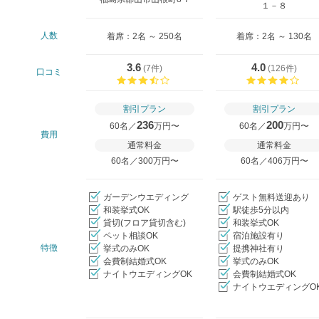
１－８
人数
着席：2名 ～ 250名
着席：2名 ～ 130名
3.6
4.0
(
7件
)
(
126件
)
口コミ
口コミ評価
口コ
割引プラン
割引プラン
236
200
60名／
万円〜
60名／
万円〜
費用
通常料金
通常料金
60名／300万円〜
60名／406万円〜
ガーデンウエディング
ゲスト無料送迎あり
和装挙式OK
駅徒歩5分以内
貸切(フロア貸切含む)
和装挙式OK
ペット相談OK
宿泊施設有り
特徴
挙式のみOK
提携神社有り
会費制結婚式OK
挙式のみOK
ナイトウエディングOK
会費制結婚式OK
ナイトウエディングO