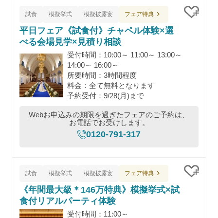
フェア特典
試食
模擬挙式
模擬披露宴
クリッ
平日フェア《試食付》チャペル体験×選
べる会場見学×見積り相談
受付時間：10:00～ 11:00～ 13:00～
14:00～ 16:00～
所要時間：3時間程度
料金：全て無料となります
予約受付：9/28(月)まで
Webお申込みの期限を過ぎたフェアのご予約は、
お電話でお受けします。
0120-791-317
フェア特典
試食
模擬挙式
模擬披露宴
クリッ
《年間最大級＊146万特典》模擬挙式×試
食付リアルパーティ体験
受付時間：11:00～