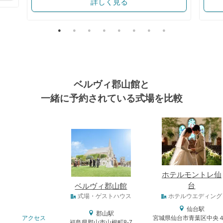
詳しく見る
ベルヴィ郡山館と
一緒に予約されている式場を比較
式場
ホテルモントレ仙
台
ベルヴィ郡山館
式場タイプ
式場・ゲストハウス
ホテルウエディング
仙台駅
郡山駅
アクセス
宮城県仙台市青葉区中央
福島県郡山市山根町8-7