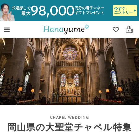
98,000
式場探しで
円分の電子マネー
今すぐ
エントリー
ギフトプレゼント
最大
クリップ
ログ
岡山県の大聖堂チャペル特集