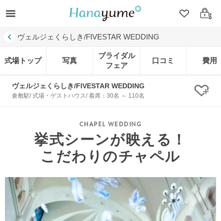
クリップ
ログ
ヴェルジェくらしき/FIVESTAR WEDDING
ブライダル
式場トップ
写真
口コミ
費用
フェア
ヴェルジェくらしき/FIVESTAR WEDDING
クリ
倉敷駅/ 式場・ゲストハウス/ 着席：30名 ～ 110名
挙式シーンが映える！
こだわりのチャペル