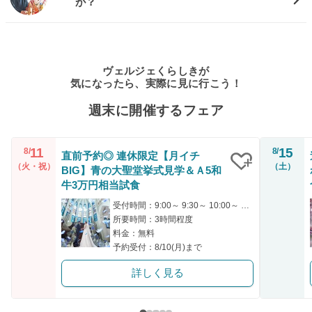
が？
ヴェルジェくらしきが
気になったら、実際に見に行こう！
週末に開催するフェア
11
15
8/
8/
直前予約◎ 連休限定【月イチ
（火・祝）
（土）
BIG】青の大聖堂挙式見学＆Ａ5和
クリップ
牛3万円相当試食
受付時間：9:00～ 9:30～ 10:00～ 14:00～ 15:00～
所要時間：3時間程度
料金：無料
予約受付：8/10(月)まで
詳しく見る