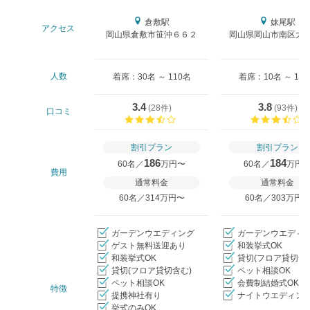
倉敷駅
妹尾駅
アクセス
岡山県倉敷市笹沖６６２
岡山県岡山市南区大福
人数
着席：30名 ～ 110名
着席：10名 ～ 12
3.4
3.8
(
28件
)
(
93件
)
口コミ
口コミ評価
割引プラン
割引プラン
186
184
60名／
万円〜
60名／
万円
費用
通常料金
通常料金
60名／314万円〜
60名／303万円
ガーデンウエディング
ガーデンウエディ
ゲスト無料送迎あり
和装挙式OK
和装挙式OK
貸切(フロア貸切含
貸切(フロア貸切含む)
ペット相談OK
ペット相談OK
会費制結婚式OK
特徴
提携神社有り
ナイトウエディング
挙式のみOK