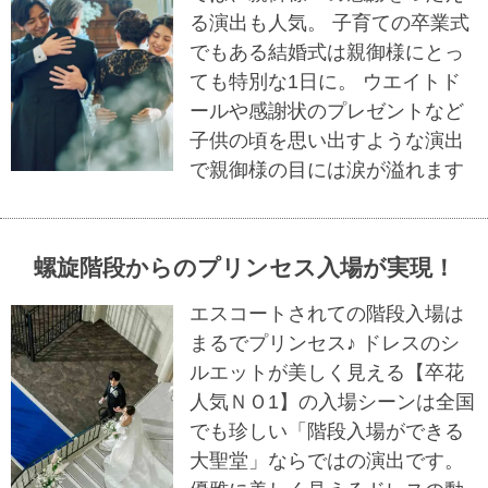
る演出も人気。 子育ての卒業式
でもある結婚式は親御様にとっ
ても特別な1日に。 ウエイトド
ールや感謝状のプレゼントなど
子供の頃を思い出すような演出
で親御様の目には涙が溢れます
螺旋階段からのプリンセス入場が実現！
エスコートされての階段入場は
まるでプリンセス♪ ドレスのシ
ルエットが美しく見える【卒花
人気ＮＯ1】の入場シーンは全国
でも珍しい「階段入場ができる
大聖堂」ならではの演出です。