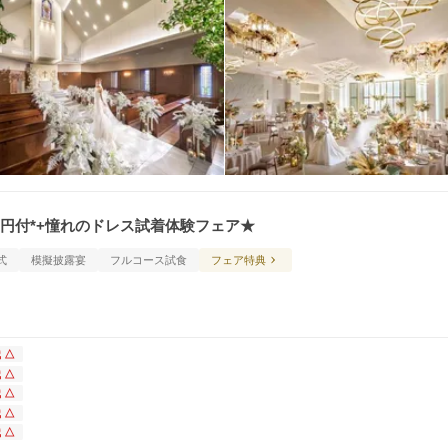
1万円付*+憧れのドレス試着体験フェア★
式
模擬披露宴
フルコース試食
フェア特典
 △
 △
 △
 △
 △