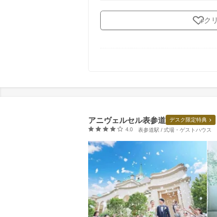
ク
アニヴェルセル表参道
デスク限定特典
口コミ評価
4.0
表参道駅 / 式場・ゲストハウス