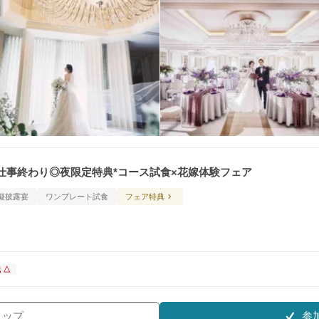
仕事終わり◎夜限定特典*コース試食×花嫁体験フェア
擬披露宴
ワンプレート試食
フェア特典
 △
参
リップ