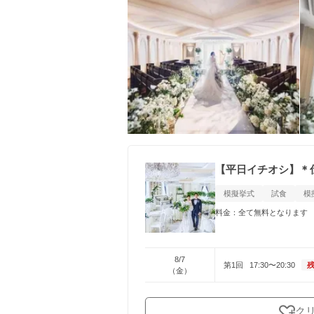
【平日イチオシ】＊
模擬挙式
試食
模
料金：全て無料となります
8/7
第1回
17:30〜20:30
残
（金）
ク