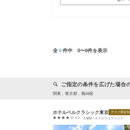
全
0
件中 0〜0件を表示
ご指定の条件を広げた場合
関東
東京都
荒川区
ホテルベルクラシック東京
デスク限定特
口コミ評価
4.0
大塚駅 / ホテルウエディング