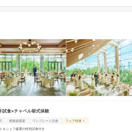
牛試食×チャペル挙式体験
式
模擬披露宴
ワンプレート試食
フェア特典
ギフト＆シェフ厳選の特別試食付き