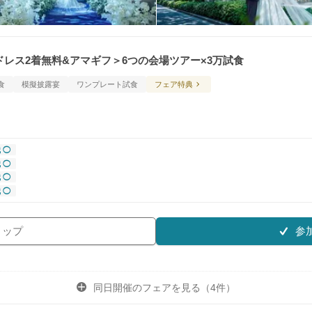
＊ドレス2着無料&アマギフ＞6つの会場ツアー×3万試食
食
模擬披露宴
ワンプレート試食
フェア特典
 ◯
 ◯
 ◯
 ◯
参
リップ
同日開催のフェアを
見る（4件）