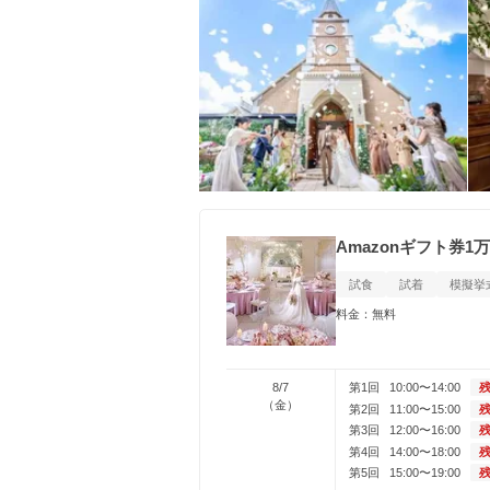
Amazonギフト券
試食
試着
模擬挙
料金：無料
8/7
第1回
10:00〜14:00
残
（金）
第2回
11:00〜15:00
残
第3回
12:00〜16:00
残
第4回
14:00〜18:00
残
第5回
15:00〜19:00
残