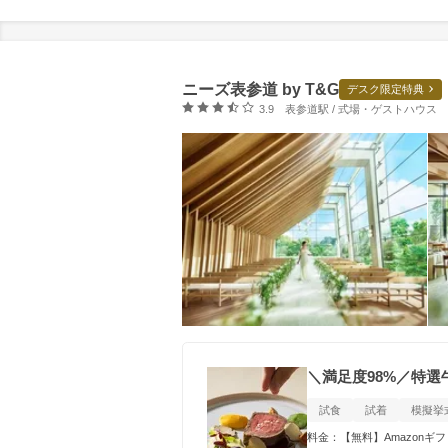
ニーズ表参道 by T&G
デスク限定特典
口コミ評価
3.9
表参道駅 / 式場・ゲストハウス
＼満足度98%／特選
試食
試着
模擬挙
料金：【無料】Amazon