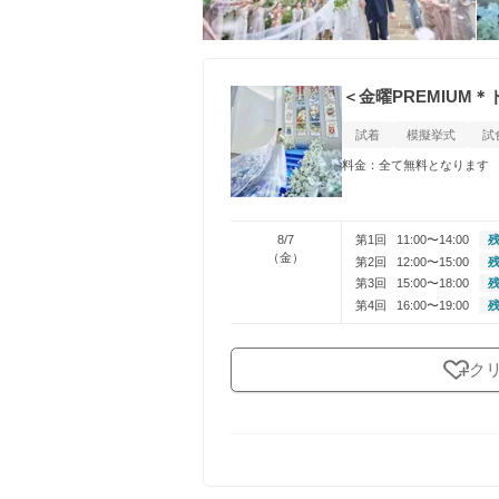
＜金曜PREMIUM
試着
模擬挙式
試
料金：全て無料となります
8/7
第1回
11:00〜14:00
残
（金）
第2回
12:00〜15:00
残
第3回
15:00〜18:00
残
第4回
16:00〜19:00
残
ク