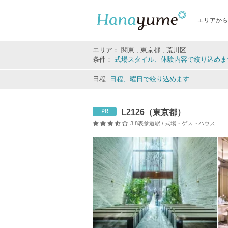
エリアから
エリア： 関東 , 東京都 , 荒川区
条件：
式場スタイル、体験内容で絞り込めま
日程:
日程、曜日で絞り込めます
L2126（東京都）
PR
3.8
表参道駅 / 式場・ゲストハウス
口コミ評価