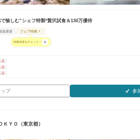
で愉しむ”シェフ特製*贅沢試食＆130万優待
擬披露宴
フェア特典
特典内容をチェック！
 △
 △
 △
参
リップ
ＴＯＫＹＯ（東京都）