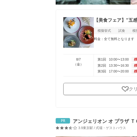
【美食フェア】”五感
模擬挙式
試食
模
料金：全て無料となります
8/7
第1回
10:00〜13:00
残
（金）
第2回
13:30〜16:30
残
第3回
17:00〜20:00
残
ク
アンジェリオン オ プラザ 
PR
3.9
東京駅 / 式場・ゲストハウス
口コミ評価