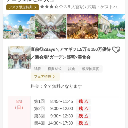
口コミ評価
3.8
大宮駅 / 式場・ゲストハウス
デスク限定特典
直前◎2days＼アマギフ1.5万＆150万優待
クリ
／新会場*ガーデン邸宅×美食会
試着
模擬挙式
試食
模擬披露宴
フェア特典
料金：全て無料となります
8/9
第1回
8:45〜11:45
残 △
（日）
第2回
9:00〜12:00
残 △
第3回
9:30〜12:30
残 △
第4回
14:30〜17:30
残 △