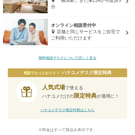
「横浜駅」きた東口Aから徒歩5
分
オンライン相談受付中
店舗と同じサービスをご自宅で
ご利用いただけます
無料相談デスクについて詳しく見る
ハナユメデスク限定特典
相談でもっとおトク！
人気式場
で使える
限定特典
ハナユメだけの
が適用に！
ハナユメデスク限定特典はこちら
※料金はすべて税込み表示です。