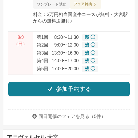
フェア特典
ワンプレート試食
料金：3万円相当国産牛コースが無料・大宮駅
からの無料送迎付♪
8/9
第1回
8:30〜11:30
残 ◯
（日）
第2回
9:00〜12:00
残 ◯
第3回
13:30〜16:30
残 ◯
第4回
14:00〜17:00
残 ◯
第5回
17:00〜20:00
残 ◯
参加予約する
同日開催のフェアを
見る（5件）
アニヴェルセル 大宮