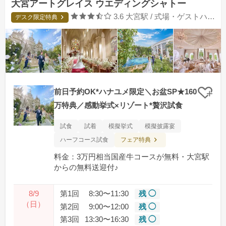
大宮アートグレイス ウエディングシャトー
口コミ評価
3.6
大宮駅 / 式場・ゲストハウス
デスク限定特典
前日予約OK*ハナユメ限定＼お盆SP★160
クリ
万特典／感動挙式×リゾート*贅沢試食
試食
試着
模擬挙式
模擬披露宴
フェア特典
ハーフコース試食
料金：3万円相当国産牛コースが無料・大宮駅
からの無料送迎付♪
8/9
第1回
8:30〜11:30
残 ◯
（日）
第2回
9:00〜12:00
残 ◯
第3回
13:30〜16:30
残 ◯