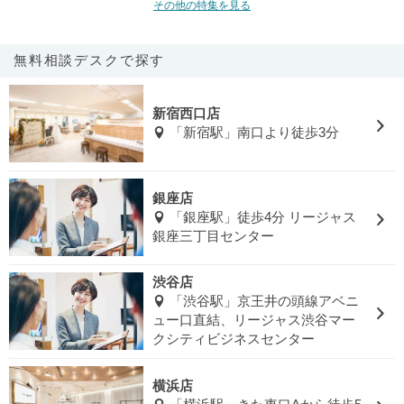
その他の特集を見る
無料相談デスクで探す
新宿西口店
「新宿駅」南口より徒歩3分
銀座店
「銀座駅」徒歩4分 リージャス
銀座三丁目センター
渋谷店
「渋谷駅」京王井の頭線アベニ
ュー口直結、リージャス渋谷マー
クシティビジネスセンター
横浜店