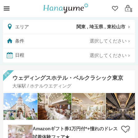
クリップ
ログ
関東 , 埼玉県 , 東松山市
エリア
選択してください
条件
選択してください
日程
ウェディングスホテル・ベルクラシック東京
大塚駅 / ホテルウエディング
Amazonギフト券1万円付*+憧れのドレス
クリ
試着体験フェア★