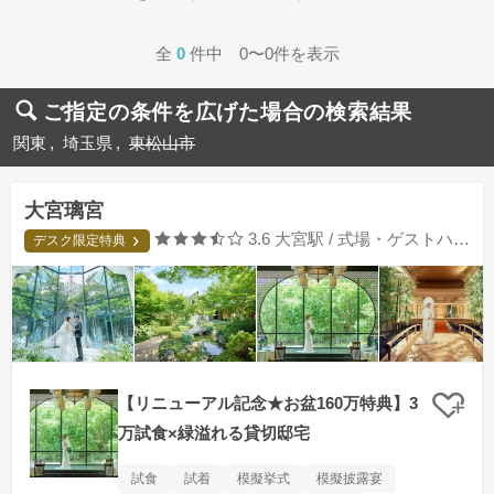
全
0
件中 0〜0件を表示
ご指定の条件を広げた場合の検索結果
関東
埼玉県
東松山市
大宮璃宮
口コミ評価
3.6
大宮駅 / 式場・ゲストハウス
デスク限定特典
【リニューアル記念★お盆160万特典】3
クリ
万試食×緑溢れる貸切邸宅
試食
試着
模擬挙式
模擬披露宴