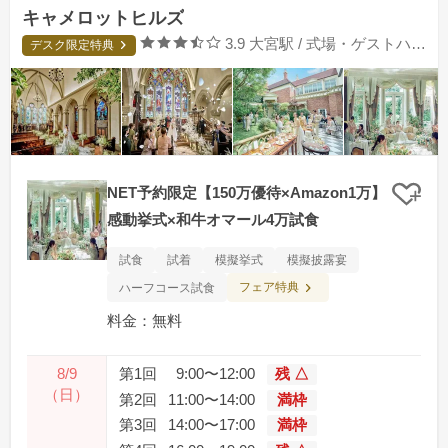
キャメロットヒルズ
口コミ評価
3.9
大宮駅 / 式場・ゲストハウス
デスク限定特典
NET予約限定【150万優待×Amazon1万】
クリ
感動挙式×和牛オマール4万試食
試食
試着
模擬挙式
模擬披露宴
フェア特典
ハーフコース試食
料金：無料
8/9
第1回
9:00〜12:00
残 △
（日）
第2回
11:00〜14:00
満枠
第3回
14:00〜17:00
満枠