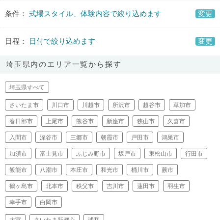
条件：
式場スタイル、体験内容で絞り込めます
変更
日程：
日付で絞り込めます
変更
埼玉県内のエリア一覧から探す
埼玉県すべて
さいたま市
川口市
川越市
所沢市
越谷市
草加市
春日部市
上尾市
熊谷市
新座市
狭山市
久喜市
入間市
深谷市
三郷市
朝霞市
戸田市
鴻巣市
加須市
富士見市
ふじみ野市
坂戸市
東松山市
行田市
飯能市
八潮市
本庄市
和光市
桶川市
蕨市
鶴ヶ島市
北本市
秩父市
吉川市
蓮田市
羽生市
幸手市
白岡市
大宮
さいたま新都心
浦和