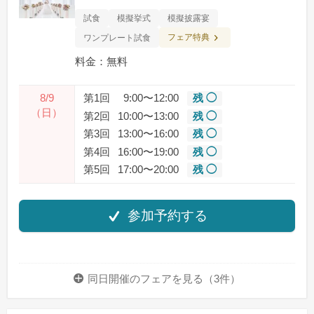
試食
模擬挙式
模擬披露宴
フェア特典
ワンプレート試食
料金：無料
8/9
第1回
9:00〜12:00
残 ◯
（日）
第2回
10:00〜13:00
残 ◯
第3回
13:00〜16:00
残 ◯
第4回
16:00〜19:00
残 ◯
第5回
17:00〜20:00
残 ◯
参加予約する
同日開催のフェアを
見る（3件）