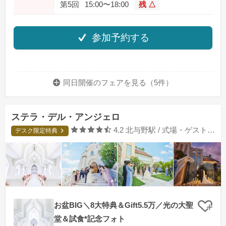
第5回
15:00〜18:00
残 △
参加予約する
同日開催のフェアを
見る（5件）
ステラ・デル・アンジェロ
口コミ評価
4.2
北与野駅 / 式場・ゲストハウス
デスク限定特典
お盆BIG＼8大特典＆Gift5.5万／光の大聖
クリ
堂＆試食*記念フォト