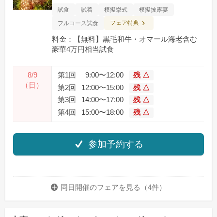
試食
試着
模擬挙式
模擬披露宴
フェア特典
フルコース試食
料金：【無料】黒毛和牛・オマール海老含む
豪華4万円相当試食
8/9
第1回
9:00〜12:00
残 △
（日）
第2回
12:00〜15:00
残 △
第3回
14:00〜17:00
残 △
第4回
15:00〜18:00
残 △
参加予約する
同日開催のフェアを
見る（4件）