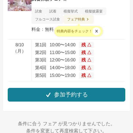
試食
試着
模擬挙式
模擬披露宴
フェア特典
フルコース試食
料金：無料
特典内容をチェック！
8/10
第1回
10:00〜14:00
残 △
（月）
第2回
11:00〜15:00
残 △
第3回
12:00〜16:00
残 △
第4回
14:00〜18:00
残 △
第5回
15:00〜19:00
残 △
参加予約する
条件に合う フェア が見つかりませんでした。
条件を変更して再度検索して下さい。