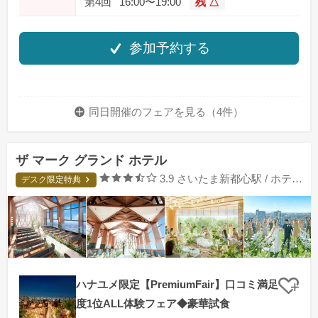
第4回
16:00〜19:00
残 △
参加予約する
同日開催のフェアを
見る（4件）
ザ マーク グランド ホテル
口コミ評価
3.9
さいたま新都心駅 / ホテルウエディング
デスク限定特典
ハナユメ限定【PremiumFair】口コミ満足
クリ
度1位ALL体験フェア◆豪華試食