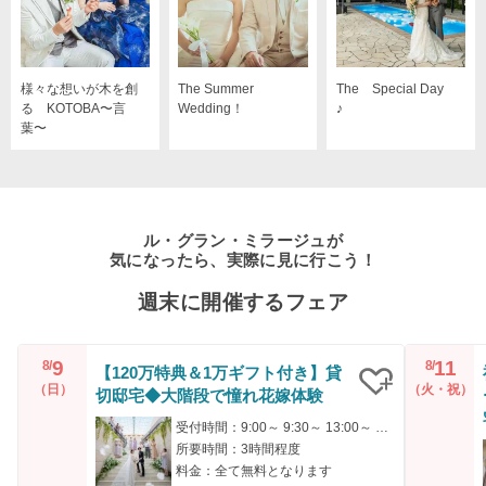
様々な想いが木を創
The Summer
The Special Day
る KOTOBA〜言
Wedding！
♪
葉〜
ル・グラン・ミラージュが
気になったら、実際に見に行こう！
週末に開催するフェア
9
11
8/
8/
【120万特典＆1万ギフト付き】貸
（日）
（火・祝）
切邸宅◆大階段で憧れ花嫁体験
クリップ
受付時間：9:00～ 9:30～ 13:00～ 13:30～ 17:00～
所要時間：3時間程度
料金：全て無料となります