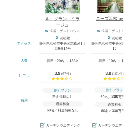
ニーズ浜松 by T
ル・グラン・ミラ
ージュ
式場タイプ
式場・ゲストハウス
式場・ゲストハ
浜松駅
浜松駅
アクセス
静岡県浜松市中央区志都呂1丁
静岡県浜松市中央区船越
目9番14号
15
人数
着席：20名 ～ 138名
着席：10名 ～ 13
3.9
3.9
(
67件
)
(
101件
)
口コミ
口コミ評価
割引プラン
割引プラン
200
料金掲載なし
60名／
万円
費用
通常料金
通常料金
60名／料金掲載なし
60名／336万円
ガーデンウエディング
ガーデンウエディ