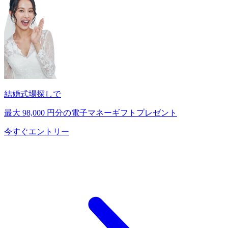
結婚式場探しで
最大
98,000
円分の電子マネーギフトプレゼント
今すぐエントリー