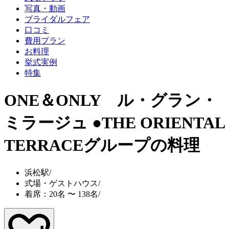
写真・動画
ブライダルフェア
口コミ
費用プラン
お料理
挙式実例
特集
ONE＆ONLY ル・グラン・
ミラージュ ●THE ORIENTAL
TERRACEグループ
の料理
浜松駅
/
式場・ゲストハウス
/
着席：20名 〜 138名
/