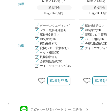
170
164
60名／
万円〜
60名／
万円
費用
通常料金
通常料金
60名／328万円〜
60名／301万円
ガーデンウエディング
駅徒歩5分以内
ゲスト無料送迎あり
和装挙式OK
駅徒歩5分以内
貸切(フロア貸切含
和装挙式OK
ペット相談OK
宿泊施設有り
会費制結婚式OK
特徴
貸切(フロア貸切含む)
ナイトウエディング
ペット相談OK
提携神社有り
会費制結婚式OK
ナイトウエディングOK
クリップ/詳細を見る
式場を見る
式場を見
クリップする
クリップす
このページをパートナーに送る