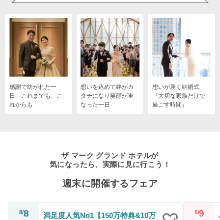
感謝で紡がれた一
想いを込めて絆がカ
想いが届く結婚式
日 これまでも、こ
タチになり笑顔が重
『大切な家族だけで
れからも
なった一日
過ごす時間』
ザ マーク グランド ホテルが
気になったら、実際に見に行こう！
週末に開催するフェア
8
9
8/
8/
満足度人気No1【150万特典&10万