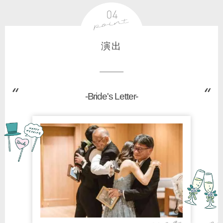
演出
-Bride's Letter-