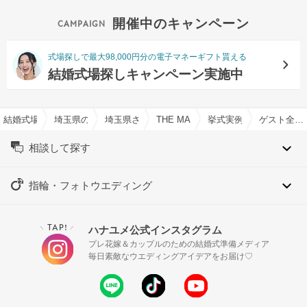
開催中のキャンペーン
式場探しで最大98,000円分の電子マネーギフト貰える
結婚式場探しキャンペーン実施中
結婚式場を探すならハナユメ
埼玉県の結婚式場一覧
埼玉県さいたま市の結婚式場一覧
THE MARK GRAND HOTELで結婚式
挙式実例
ゲスト全員が自然体で過ごす 感謝に包まれる一日
相談して探す
指輪・フォトウエディング
TAP!
ハナユメ公式インスタグラム
＼
／
プレ花嫁＆カップルのための結婚式準備メディア
毎日素敵なウエディングアイデアをお届け♡