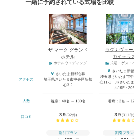
一緒に予約されている式場を比較
式場
ラグナヴェール
ザ マーク グランド
カイテラス
ホテル
式場タイプ
ホテルウエディング
式場・ゲストハ
さいたま新都心
さいたま新都心駅
埼玉県さいたま市中央
アクセス
埼玉県さいたま市中央区新都
心11-1 JRさいたま
心3-2
ル19F・20F
人数
着席：40名 ～ 130名
着席：2名 ～ 120
3.9
3.9
(
92件
)
(
311件
)
口コミ
口コミ評価
割引プラン
割引プラン