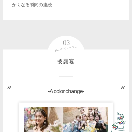
かくなる瞬間の連続
披露宴
-A color change-