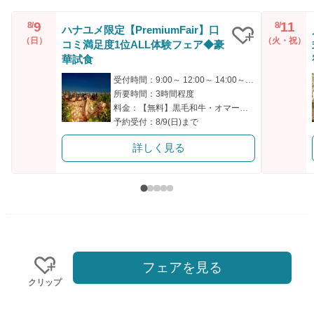
9
11
8/
8/
ハナユメ限定【PremiumFair】口
（日）
（火・祝）
コミ満足度1位ALL体験フェア◆豪
クリップ
華試食
受付時間：9:00～ 12:00～ 14:00～ 15:00～
所要時間：3時間程度
料金：【無料】黒毛和牛・オマール海老含む豪華4万円相当試食
予約受付：8/9(日)まで
詳しく見る
フェアを見る
クリップ