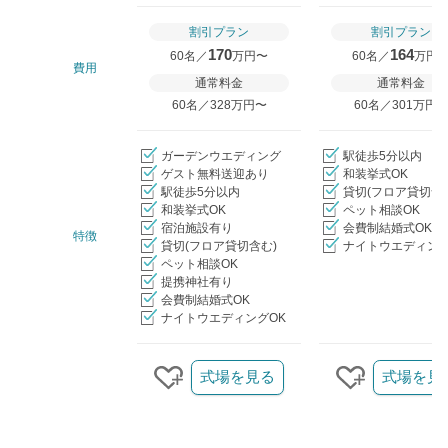
割引プラン
割引プラン
170
164
60名／
万円〜
60名／
万円
費用
通常料金
通常料金
60名／328万円〜
60名／301万円
ガーデンウエディング
駅徒歩5分以内
ゲスト無料送迎あり
和装挙式OK
駅徒歩5分以内
貸切(フロア貸切含
和装挙式OK
ペット相談OK
宿泊施設有り
会費制結婚式OK
特徴
貸切(フロア貸切含む)
ナイトウエディング
ペット相談OK
提携神社有り
会費制結婚式OK
ナイトウエディングOK
クリップ/詳細を見る
式場を見る
式場を見
クリップする
クリップす