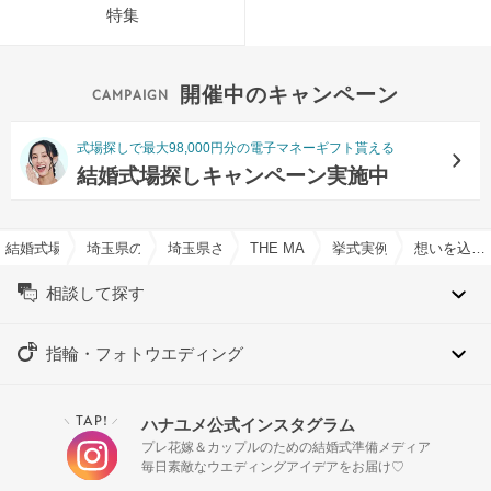
特集
開催中のキャンペーン
式場探しで最大98,000円分の電子マネーギフト貰える
結婚式場探しキャンペーン実施中
結婚式場を探すならハナユメ
埼玉県の結婚式場一覧
埼玉県さいたま市の結婚式場一覧
THE MARK GRAND HOTELで結婚式
挙式実例
想いを込めて絆がカタチになり笑顔が重なった一日
相談して探す
指輪・フォトウエディング
TAP!
ハナユメ公式インスタグラム
＼
／
プレ花嫁＆カップルのための結婚式準備メディア
毎日素敵なウエディングアイデアをお届け♡