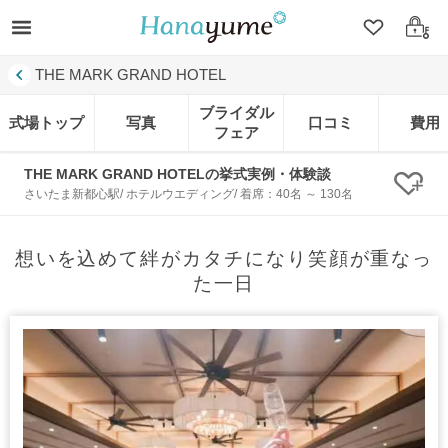
クリップ
ログ
THE MARK GRAND HOTEL
ブライダル
式場トップ
写真
口コミ
費用
フェア
THE MARK GRAND HOTELの挙式実例・体験談
クリ
さいたま新都心駅/ ホテルウエディング/ 着席：40名 ～ 130名
想いを込めて絆がカタチになり笑顔が重なっ
た一日