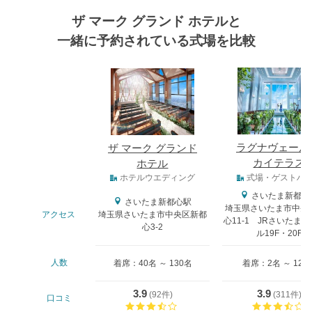
ザ マーク グランド ホテルと
一緒に予約されている式場を比較
式場
ラグナヴェール
ザ マーク グランド
カイテラス
ホテル
式場タイプ
ホテルウエディング
式場・ゲストハ
さいたま新都心
さいたま新都心駅
埼玉県さいたま市中央
アクセス
埼玉県さいたま市中央区新都
心11-1 JRさいたま
心3-2
ル19F・20F
人数
着席：40名 ～ 130名
着席：2名 ～ 120
3.9
3.9
(
92件
)
(
311件
)
口コミ
口コミ評価