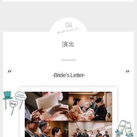
演出
-Bride’s Letter-