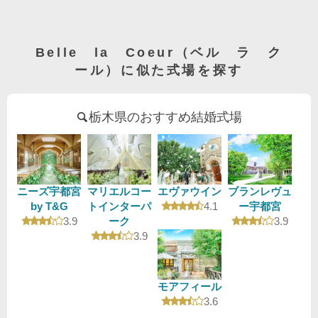
Belle la Coeur（ベル ラ ク
ール）に似た式場を探す
栃木県のおすすめ結婚式場
ニーズ宇都宮
マリエルコー
エヴァウイン
ブランレヴュ
口コミ評価
by T&G
トインターパ
4.1
ー宇都宮
口コミ評価
口コミ評
3.9
ーク
3.9
口コミ評価
3.9
モアフィール
口コミ評価
3.6