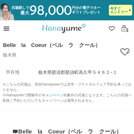
98,000
式場探しで
円分の電子マネー
今すぐ
エントリー
ギフトプレゼント
最大
クリップ
ログ
Belle la Coeur（ベル ラ クール）
ク
栃木県
所在地
栃木県那須郡那須町高久甲５４６２−１
※こちらの式場は、現在Hanayumeでは見学・ブライダルフェア予約を承ってお
りません。
※Hanayumeで開催中の
キャンペーン
対象外の式場となります。こちらの式場へ
直接ご予約いただいてもキャンペーンは適用されません。
Belle la Coeur（ベル ラ クール）