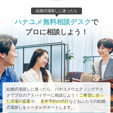
結婚式場探しに迷ったら
ハナユメ無料相談デスク
で
プロに相談しよう！
結婚式場探しに迷ったら、ハナユメウエディングデス
クでプロのアドバイザーに相談しよう！
ご希望に合っ
た式場の提案
や、
見学予約の代行
などおふたりの結婚
式場探しをトータルサポートします。