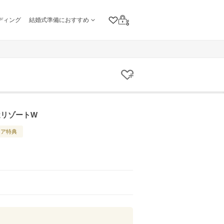
ディング
結婚式準備におすすめ
クリップリスト
ログイン
クリップする
近リゾートW
ェア特典