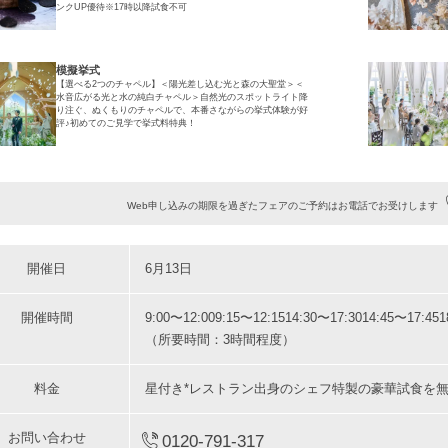
ンクUP優待※17時以降試食不可
模擬挙式
【選べる2つのチャペル】＜陽光差し込む光と森の大聖堂＞＜
水音広がる光と水の純白チャペル＞自然光のスポットライト降
り注ぐ、ぬくもりのチャペルで、本番さながらの挙式体験が好
評♪初めてのご見学で挙式料特典！
Web申し込みの期限を過ぎたフェアのご予約はお電話でお受けします
開催日
6月13日
開催時間
9:00〜12:00
9:15〜12:15
14:30〜17:30
14:45〜17:45
1
（所要時間：3時間程度）
料金
星付き*レストラン出身のシェフ特製の豪華試食を無
お問い合わせ
0120-791-317