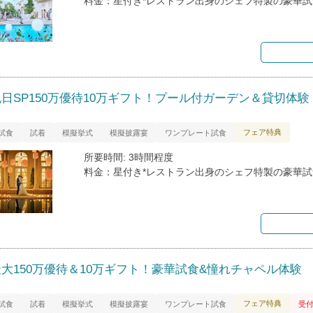
料金：星付き*レストラン出身のシェフ特製の豪華試
祝日SP150万優待10万ギフト！プール付ガーデン＆貸切体験
フェア特典
試食
試着
模擬挙式
模擬披露宴
ワンプレート試食
所要時間: 3時間程度
料金：星付き*レストラン出身のシェフ特製の豪華試
最大150万優待＆10万ギフト！豪華試食&憧れチャペル体験
フェア特典
試食
試着
模擬挙式
模擬披露宴
ワンプレート試食
受