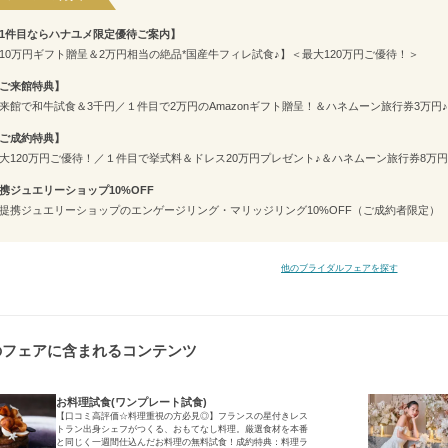
1件⽬ならハナユメ限定優待ご案内】
10万円ギフト贈呈＆2万円相当の絶品*国産牛フィレ試食♪】＜最大120万円ご優待！＞
ご来館特典】
来館で和牛試食＆3千円／１件目で2万円のAmazonギフト贈呈！＆ハネムーン旅行券3万円♪
ご成約特典】
大120万円ご優待！／１件目で挙式料＆ドレス20万円プレゼント♪＆ハネムーン旅行券8万
携ジュエリーショップ10%OFF
提携ジュエリーショップのエンゲージリング・マリッジリング10%OFF（ご成約者限定）
他のブライダルフェアを探す
のフェアに含まれるコンテンツ
お料理試食(ワンプレート試食)
【口コミ高評価☆料理重視の方必見◎】フランスの星付きレス
トラン出身シェフがつくる、おもてなし料理。厳選食材を本番
と同じく一週間仕込んだお料理の無料試食！成約特典：料理ラ