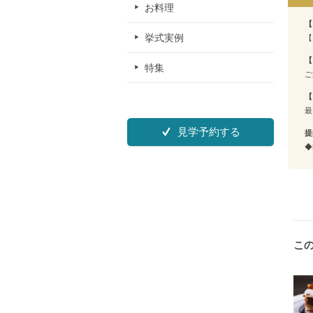
お料理
【
挙式実例
【
【
特集
ご
【
最
見学予約する
提
◆
こ