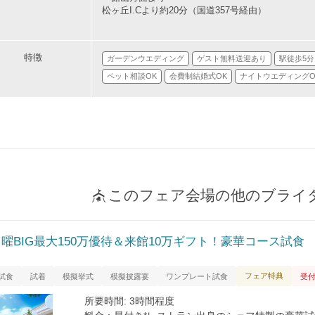
松ヶ丘I.Cより約20分（国道357号経由）
特徴
ガーデンウエディング
ゲスト無料送迎あり
駅徒歩5
ペット相談OK
会費制結婚式OK
ナイトウエディングO
このフェア会場の他のブライ
曜BIG最大150万優待＆来館10万ギフト！豪華コース試食
フェア特典
試食
試着
模擬挙式
模擬披露宴
ワンプレート試食
受
所要時間: 3時間程度