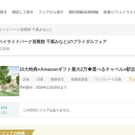
探す
相談して探す
フェアから探す
婚約指輪/結婚指輪
前撮り/フォトウエ
ベイサイドパーク迎賓館 千葉みなと)
G(旧 ベイサイドパーク迎賓館 千葉みなと)のブライダルフェア
130名
10大特典×Amazonギフト最大2万◆選べるチャペル×駅
試食
試着
模擬挙式
模擬披露宴
ワンプレート試食
フ
予約受付：2026年11月20日まで
6/13
この日付にフェアはありません。
（土）
フェアの特典