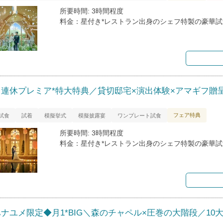
所要時間: 3時間程度
料金：星付き*レストラン出身のシェフ特製の豪華試
＼連休プレミア*特大特典／貸切邸宅×演出体験×アマギフ贈
フェア特典
試食
試着
模擬挙式
模擬披露宴
ワンプレート試食
所要時間: 3時間程度
料金：星付き*レストラン出身のシェフ特製の豪華試
ハナユメ限定◆月1*BIG＼森のチャペル×圧巻の大階段／10