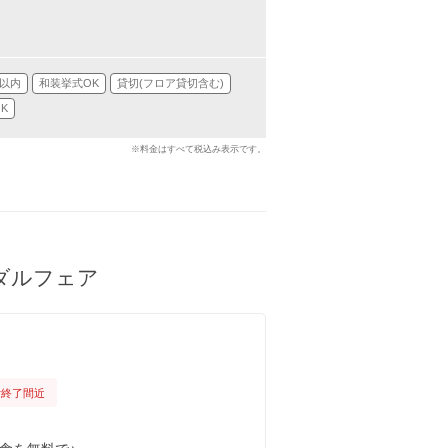
分以内
和装挙式OK
貸切(フロア貸切含む)
K
※料金はすべて税込み表示です。
ダルフェア
付終了間近