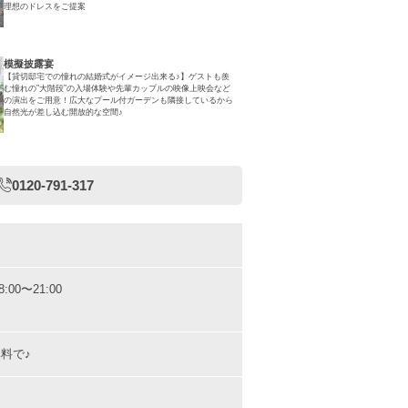
理想のドレスをご提案
模擬披露宴
【貸切邸宅での憧れの結婚式がイメージ出来る♪】ゲストも羨
む憧れの”大階段”の入場体験や先輩カップルの映像上映会など
の演出をご用意！広大なプール付ガーデンも隣接しているから
自然光が差し込む開放的な空間♪
0120-791-317
8:00〜21:00
料で♪