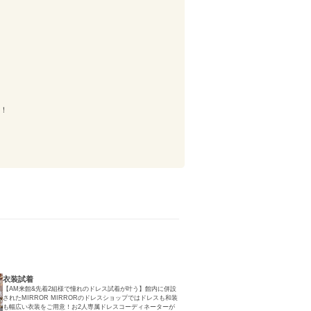
円！
衣装試着
【AM来館&先着2組様で憧れのドレス試着が叶う】館内に併設
されたMIRROR MIRRORのドレスショップではドレスも和装
も幅広い衣装をご用意！お2人専属ドレスコーディネーターが