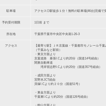
駐車場
アクセス◎駅徒歩１分！無料の駐車場(46台)完備で
予約受付期限
1日前 まで
所在地
千葉県千葉市中央区中央港1-26-3
アクセス
【最寄り駅】ＪＲ京葉線・千葉都市モノレール千葉
（千葉みなと駅前）
・東京方面より
京葉道路 幕張I.Cより約20分（国道14号経由）
関東自動車道
湾岸習志野I.Cより約20分（国道357号経由）
・成田方面より
宮野木JCT経由
貝塚I.Cより約２０分（国道51号）
・東金方面より
千葉東I.Cより約20分（国道126号経由）
・館山方面より