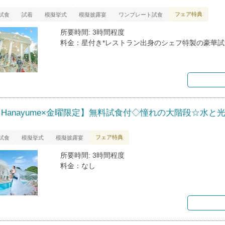
フェア特典
試食
試着
模擬挙式
模擬披露宴
ワンプレート試食
所要時間: 3時間程度
料金：星付き*レストラン出身のシェフ特製の豪華試
【Hanayume×金曜限定】無料試食付◇憧れの大階段☆水と
フェア特典
試食
模擬挙式
模擬披露宴
所要時間: 3時間程度
料金：なし