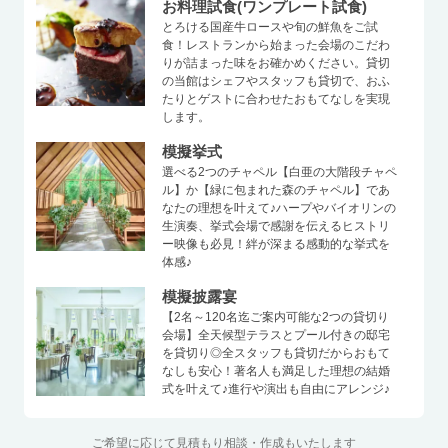
お料理試食(ワンプレート試食)
とろける国産牛ロースや旬の鮮魚をご試
食！レストランから始まった会場のこだわ
りが詰まった味をお確かめください。貸切
の当館はシェフやスタッフも貸切で、おふ
たりとゲストに合わせたおもてなしを実現
します。
模擬挙式
選べる2つのチャペル【白亜の大階段チャペ
ル】か【緑に包まれた森のチャペル】であ
なたの理想を叶えて♪ハープやバイオリンの
生演奏、挙式会場で感謝を伝えるヒストリ
ー映像も必見！絆が深まる感動的な挙式を
体感♪
模擬披露宴
【2名～120名迄ご案内可能な2つの貸切り
会場】全天候型テラスとプール付きの邸宅
を貸切り◎全スタッフも貸切だからおもて
なしも安心！著名人も満足した理想の結婚
式を叶えて♪進行や演出も自由にアレンジ♪
ご希望に応じて見積もり相談・作成もいたします