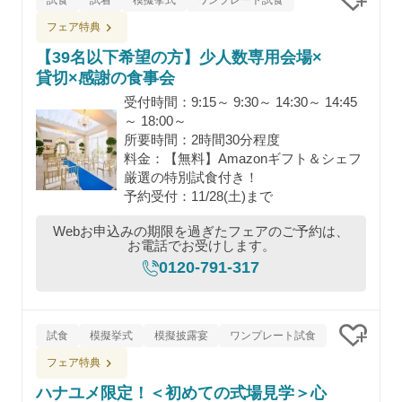
試食
試着
模擬挙式
ワンプレート試食
クリッ
フェア特典
【39名以下希望の方】少人数専用会場×
貸切×感謝の食事会
受付時間：9:15～ 9:30～ 14:30～ 14:45
～ 18:00～
所要時間：2時間30分程度
料金：【無料】Amazonギフト＆シェフ
厳選の特別試食付き！
予約受付：11/28(土)まで
Webお申込みの期限を過ぎたフェアのご予約は、
お電話でお受けします。
0120-791-317
試食
模擬挙式
模擬披露宴
ワンプレート試食
クリッ
フェア特典
ハナユメ限定！＜初めての式場見学＞心