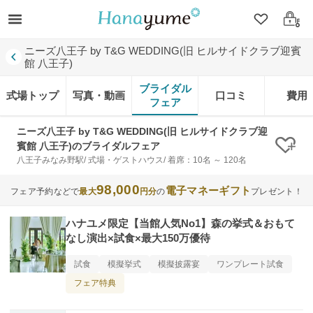
クリップ
ログ
ニーズ八王子 by T&G WEDDING(旧 ヒルサイドクラブ迎賓
館 八王子)
ブライダル
式場トップ
写真・動画
口コミ
費用
フェア
ニーズ八王子 by T&G WEDDING(旧 ヒルサイドクラブ迎
賓館 八王子)のブライダルフェア
クリ
八王子みなみ野駅/ 式場・ゲストハウス/ 着席：10名 ～ 120名
98,000
電子マネーギフト
フェア予約などで
最大
円分
の
プレゼント！
ハナユメ限定【当館人気No1】森の挙式＆おもて
なし演出×試食×最大150万優待
試食
模擬挙式
模擬披露宴
ワンプレート試食
フェア特典