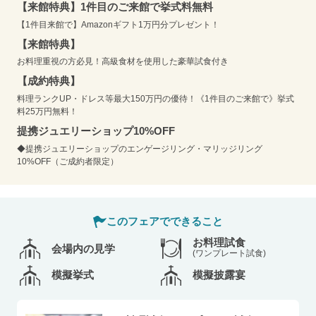
【来館特典】1件⽬のご来館で挙式料無料
【1件目来館で】Amazonギフト1万円分プレゼント！
【来館特典】
お料理重視の方必見！高級食材を使用した豪華試食付き
【成約特典】
料理ランクUP・ドレス等最大150万円の優待！《1件目のご来館で》挙式
料25万円無料！
提携ジュエリーショップ10%OFF
◆提携ジュエリーショップのエンゲージリング・マリッジリング
10%OFF（ご成約者限定）
このフェアでできること
お料理試食
会場内の見学
(ワンプレート試食)
模擬挙式
模擬披露宴