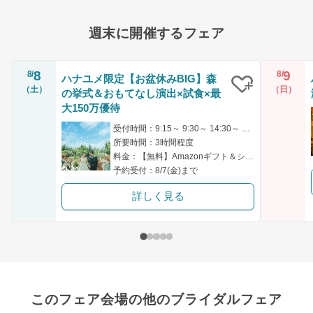
週末に開催するフェア
8
9
8/
8/
ハナユメ限定【お盆休みBIG】森
（土）
（日）
の挙式＆おもてなし演出×試食×最
クリップ
大150万優待
受付時間：9:15～ 9:30～ 14:30～ 14:45～ 18:00～
所要時間：3時間程度
料金：【無料】Amazonギフト＆シェフ厳選の特別試食付き！
予約受付：8/7(金)まで
詳しく見る
このフェア会場の他のブライダルフェア