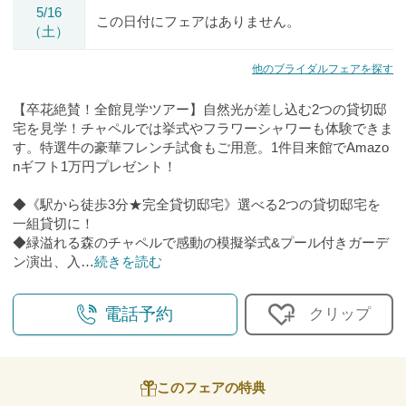
5/16
この日付にフェアはありません。
（土）
他のブライダルフェアを探す
【卒花絶賛！全館見学ツアー】自然光が差し込む2つの貸切邸
宅を見学！チャペルでは挙式やフラワーシャワーも体験できま
す。特選牛の豪華フレンチ試食もご用意。1件目来館でAmazo
nギフト1万円プレゼント！
◆《駅から徒歩3分★完全貸切邸宅》選べる2つの貸切邸宅を
一組貸切に！
◆緑溢れる森のチャペルで感動の模擬挙式&プール付きガーデ
ン演出、入
…
続きを読む
電話予約
クリップ
このフェアの特典