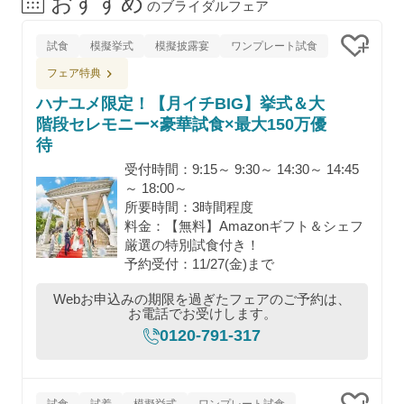
おすすめ
のブライダルフェア
試食
模擬挙式
模擬披露宴
ワンプレート試食
クリッ
フェア特典
ハナユメ限定！【月イチBIG】挙式＆大
階段セレモニー×豪華試食×最大150万優
待
受付時間：9:15～ 9:30～ 14:30～ 14:45
～ 18:00～
所要時間：3時間程度
料金：【無料】Amazonギフト＆シェフ
厳選の特別試食付き！
予約受付：11/27(金)まで
Webお申込みの期限を過ぎたフェアのご予約は、
お電話でお受けします。
0120-791-317