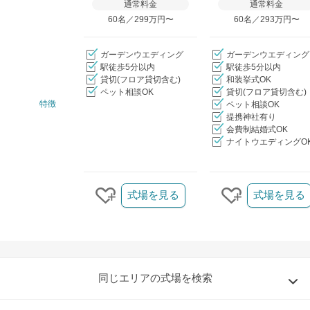
通常料金
通常料金
60名／299万円〜
60名／293万円〜
ガーデンウエディング
ガーデンウエディング
駅徒歩5分以内
駅徒歩5分以内
貸切(フロア貸切含む)
和装挙式OK
ペット相談OK
貸切(フロア貸切含む)
特徴
ペット相談OK
提携神社有り
会費制結婚式OK
ナイトウエディングO
クリップ/詳細を見る
式場を見る
式場を見る
クリップする
クリップする
同じエリアの式場を検索