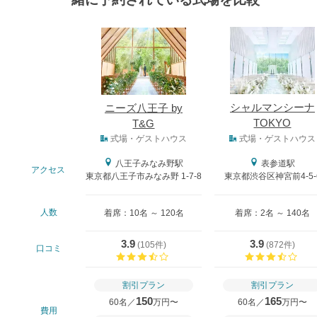
式場
シャルマンシーナ
ニーズ八王子 by
TOKYO
T&G
式場タイプ
式場・ゲストハウス
式場・ゲストハウス
八王子みなみ野駅
表参道駅
アクセス
東京都八王子市みなみ野 1-7-8
東京都渋谷区神宮前4-5-
人数
着席：10名 ～ 120名
着席：2名 ～ 140名
3.9
3.9
(
105件
)
(
872件
)
口コミ
口コミ評価
口コ
割引プラン
割引プラン
150
165
60名／
万円〜
60名／
万円〜
費用