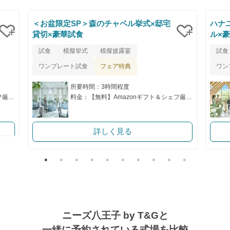
＜お盆限定SP＞森のチャペル挙式×邸宅
ハナ
貸切×豪華試食
ル×
クリップ
クリップ
試食
模擬挙式
模擬披露宴
試食
フェア特典
ワンプレート試食
ワン
所要時間：3時間程度
料金：【無料】Amazonギフト＆シェフ厳選の特別試食付き！
料金：【無料】Amazonギフト＆シェフ厳選の特別試食付き！
詳しく見る
ニーズ八王子 by T&Gと
一緒に予約されている式場を比較