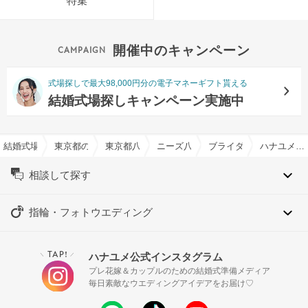
特集
開催中のキャンペーン
式場探しで最大98,000円分の電子マネーギフト貰える
結婚式場探しキャンペーン実施中
結婚式場を探すならハナユメ
東京都の結婚式場一覧
東京都八王子市の結婚式場一覧
ニーズ八王子 by T&G WEDDING
ブライダルフェア一覧
ハナユメ限定【当館人気No1】森の挙式＆おもてなし演出×試食×最大150万優待
相談して探す
指輪・フォトウエディング
TAP!
ハナユメ公式インスタグラム
＼
／
プレ花嫁＆カップルのための結婚式準備メディア
毎日素敵なウエディングアイデアをお届け♡