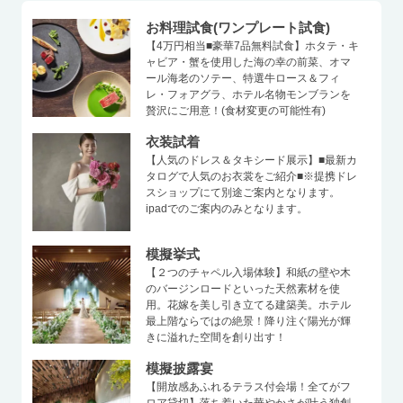
お料理試食(ワンプレート試食)
【4万円相当■豪華7品無料試食】ホタテ・キ
ャビア・蟹を使用した海の幸の前菜、オマ
ール海老のソテー、特選牛ロース＆フィ
レ・フォアグラ、ホテル名物モンブランを
贅沢にご用意！(食材変更の可能性有)
衣装試着
【人気のドレス＆タキシード展示】■最新カ
タログで人気のお衣裳をご紹介■※提携ドレ
スショップにて別途ご案内となります。
ipadでのご案内のみとなります。
模擬挙式
【２つのチャペル入場体験】和紙の壁や木
のバージンロードといった天然素材を使
用。花嫁を美し引き立てる建築美。ホテル
最上階ならではの絶景！降り注ぐ陽光が輝
きに溢れた空間を創り出す！
模擬披露宴
【開放感あふれるテラス付会場！全てがフ
ロア貸切】落ち着いた華やかさが叶う独創