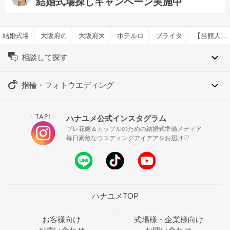
結婚式場探しキャンペーン実施中
結婚式場を探すならハナユメ
大阪府の結婚式場一覧
大阪府大阪市の結婚式場一覧
ホテルロイヤルクラシック大阪で結
ブライダルフェア一覧
【当館人気No.1】最大130万優待×12大特典×豪華試食■スイートルーム宿泊
相談して探す
指輪・フォトウエディング
TAP!
ハナユメ公式インスタグラム
＼
／
プレ花嫁＆カップルのための結婚式準備メディア
毎日素敵なウエディングアイデアをお届け♡
ハナユメTOP
お客様向け
式場様・企業様向け