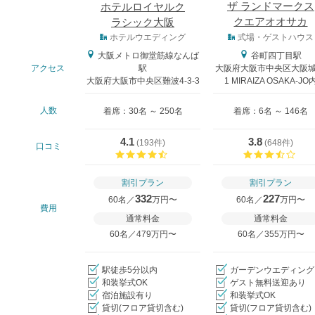
ザ ランドマークス
ホテルロイヤルク
クエアオオサカ
ラシック大阪
式場タイプ
ホテルウエディング
式場・ゲストハウス
大阪メトロ御堂筋線なんば
谷町四丁目駅
アクセス
駅
大阪府大阪市中央区大阪城 
大阪府大阪市中央区難波4-3-3
1 MIRAIZA OSAKA-JO
人数
着席：30名 ～ 250名
着席：6名 ～ 146名
4.1
3.8
(
193件
)
(
648件
)
口コミ
口コミ評価
口コ
割引プラン
割引プラン
332
227
60名／
万円〜
60名／
万円〜
費用
通常料金
通常料金
60名／479万円〜
60名／355万円〜
駅徒歩5分以内
ガーデンウエディング
和装挙式OK
ゲスト無料送迎あり
宿泊施設有り
和装挙式OK
貸切(フロア貸切含む)
貸切(フロア貸切含む)