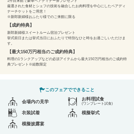
1件目来館で豪華ペアディナー券プレゼント
厳選された食材とシェフの技術を融合したお肉料理を中心にしたペアディ
ナーチケットをご用意！
※新郎新婦様おふたり様でのご来館に限る
【成約特典】
新郎新婦様スイートルーム宿泊プレゼント
挙式前日または挙式当日におふたりで特別なひと時をお過ごしいただけま
す。
【最大150万円相当のご成約特典】
料理の1ランクアップなどの必須アイテムから最大150万円相当のご成約特
典プレゼント※組数限定
このフェアでできること
お料理試食
会場内の見学
(ワンプレート試食)
衣装試着
模擬挙式
模擬披露宴