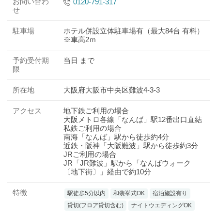
お問い合わ
0120-791-317
せ
駐車場
ホテル併設立体駐車場有（最大84台 有料）
※車高2ｍ
予約受付期
当日 まで
限
所在地
大阪府大阪市中央区難波4-3-3
アクセス
地下鉄ご利用の場合
大阪メトロ各線「なんば」駅12番出口直結
私鉄ご利用の場合
南海「なんば」駅から徒歩約4分
近鉄・阪神「大阪難波」駅から徒歩約3分
JRご利用の場合
JR「JR難波」駅から「なんばウォーク
〔地下街〕」経由で約10分
特徴
駅徒歩5分以内
和装挙式OK
宿泊施設有り
貸切(フロア貸切含む)
ナイトウエディングOK