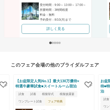
受付時間：9:00～ 13:00～ 17:00～
所要時間：3時間程度
料金：無料
予約受付：8/10(月)まで
詳しく見る
このフェア会場の他のブライダルフェア
【お盆限定人気No.1】最大130万優待×
お盆
特選牛豪華試食■スイートルーム宿泊
待■
泊
クリップ
クリップ
試食
試着
模擬挙式
模擬披露宴
試食
フェア特典
ワンプレート試食
ワン