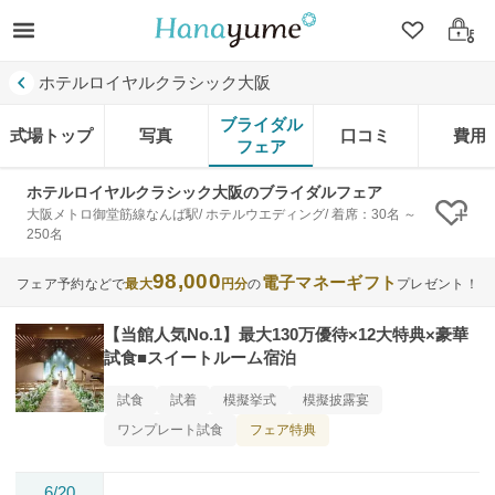
クリップ
ログ
ホテルロイヤルクラシック大阪
ブライダル
式場トップ
写真
口コミ
費用
フェア
ホテルロイヤルクラシック大阪のブライダルフェア
大阪メトロ御堂筋線なんば駅/ ホテルウエディング/ 着席：30名 ～
クリ
250名
98,000
電子マネーギフト
フェア予約などで
最大
円分
の
プレゼント！
【当館人気No.1】最大130万優待×12大特典×豪華
試食■スイートルーム宿泊
試食
試着
模擬挙式
模擬披露宴
フェア特典
ワンプレート試食
6/20