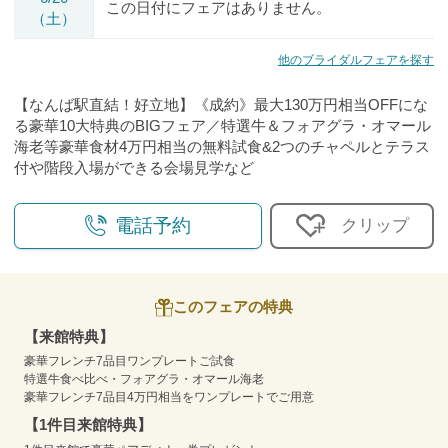
この日付にフェアはありません。
（土）
他のブライダルフェアを探す
【なんば駅直結！好立地】《成約》最大130万円相当OFFにな
る豪華10大特典のBIGフェア／特選牛＆フォアグラ・オマール
海老等豪華食材4万円相当の無料試食&2つのチャペルとテラス
付や階段入場ができる会場見学など
電話予約
クリップ
このフェアの特典
【来館特典】
豪華フレンチ7品目ワンプレートご試食
特選牛食べ比べ・フォアグラ・オマール海老
豪華フレンチ7品目4万円相当をワンプレートでご用意
【1件目来館特典】