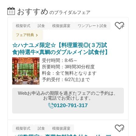
おすすめ
のブライダルフェア
模擬挙式
試食
模擬披露宴
ワンプレート試食
クリッ
フェア特典
☆ハナユメ限定☆【料理重視◎(３万試
食)特選牛×真鯛のダブルメイン試食付】
受付時間：8:45～
所要時間：3時間30分程度
料金：全て無料となります
予約受付：6/27(土)まで
Webお申込みの期限を過ぎたフェアのご予約は、
お電話でお受けします。
0120-791-317
模擬挙式
試食
模擬披露宴