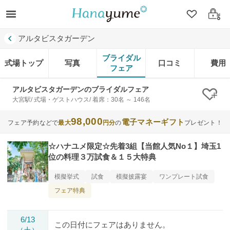
クリップ
ログ
アルタビスタガーデン
ブライダル
式場トップ
写真
口コミ
費用
フェア
アルタビスタガーデンのブライダルフェア
クリ
大宮駅/ 式場・ゲストハウス/ 着席：30名 ～ 146名
98,000
電子マネーギフト
フェア予約などで
最大
円分
の
プレゼント！
☆ハナユメ限定☆先着3組【当館人気No１】埼玉1
位の料理３万試食＆１５大特典
模擬挙式
試食
模擬披露宴
ワンプレート試食
フェア特典
6/13
この日付にフェアはありません。