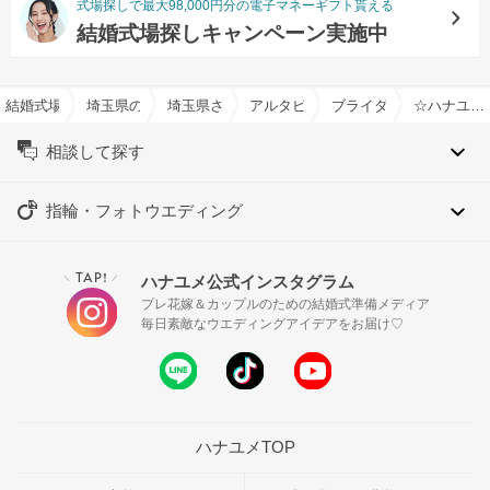
式場探しで最大98,000円分の電子マネーギフト貰える
結婚式場探しキャンペーン実施中
結婚式場を探すならハナユメ
埼玉県の結婚式場一覧
埼玉県さいたま市の結婚式場一覧
アルタビスタガーデンで結婚式
ブライダルフェア一覧
☆ハナユメ限定☆先着3組【当館人気No１】埼玉1位の料理３万試食＆１５大特典
相談して探す
指輪・フォトウエディング
TAP!
ハナユメ公式インスタグラム
＼
／
プレ花嫁＆カップルのための結婚式準備メディア
毎日素敵なウエディングアイデアをお届け♡
ハナユメTOP