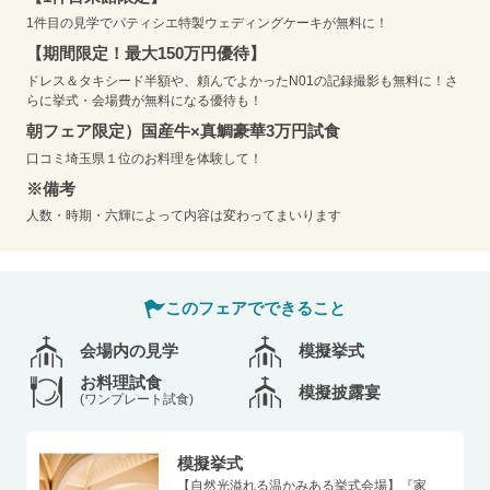
1件目の見学でパティシエ特製ウェディングケーキが無料に！
【期間限定！最大150万円優待】
ドレス＆タキシード半額や、頼んでよかったN01の記録撮影も無料に！さ
らに挙式・会場費が無料になる優待も！
朝フェア限定）国産牛×真鯛豪華3万円試食
口コミ埼玉県１位のお料理を体験して！
※備考
人数・時期・六輝によって内容は変わってまいります
このフェアでできること
会場内の見学
模擬挙式
お料理試食
模擬披露宴
(ワンプレート試食)
模擬挙式
【自然光溢れる温かみある挙式会場】『家