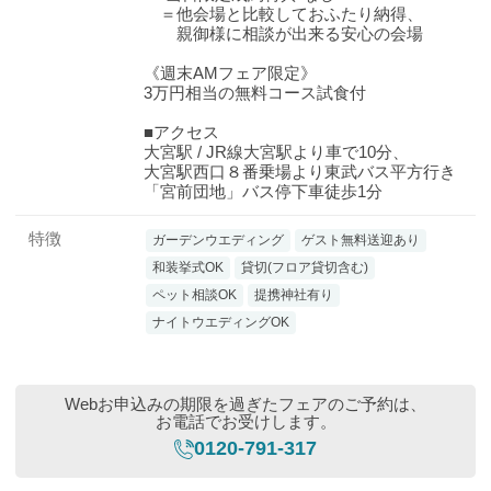
＝他会場と比較しておふたり納得、
親御様に相談が出来る安心の会場
《週末AMフェア限定》
3万円相当の無料コース試食付
■アクセス
大宮駅 / JR線大宮駅より車で10分、
大宮駅西口８番乗場より東武バス平方行き
「宮前団地」バス停下車徒歩1分
特徴
ガーデンウエディング
ゲスト無料送迎あり
和装挙式OK
貸切(フロア貸切含む)
ペット相談OK
提携神社有り
ナイトウエディングOK
Webお申込みの期限を過ぎたフェアのご予約は、
お電話でお受けします。
0120-791-317