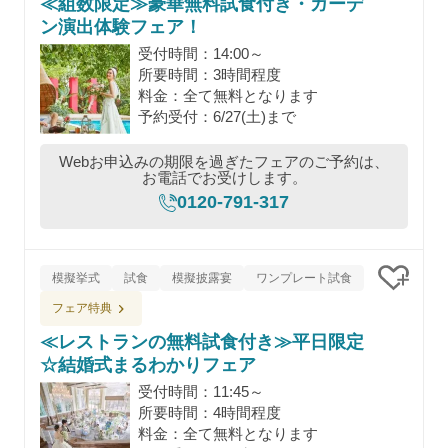
≪組数限定≫豪華無料試食付き・ガーデ
クリッ
ン演出体験フェア！
受付時間：14:00～
所要時間：3時間程度
料金：全て無料となります
予約受付：6/27(土)まで
Webお申込みの期限を過ぎたフェアのご予約は、
お電話でお受けします。
0120-791-317
模擬挙式
試食
模擬披露宴
ワンプレート試食
クリッ
フェア特典
≪レストランの無料試食付き≫平日限定
☆結婚式まるわかりフェア
受付時間：11:45～
所要時間：4時間程度
料金：全て無料となります