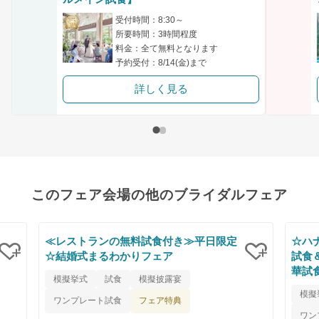
受付時間：8:30～
所要時間：3時間程度
料金：全て無料となります
予約受付：8/14(金)まで
詳しく見る
このフェア会場の他のブライダルフェア
≪レストランの無料試食付き≫平日限定
☆ハ
☆結婚式まるわかりフェア
試食
華試
クリップ
クリップ
模擬挙式
試食
模擬披露宴
模擬
フェア特典
ワンプレート試食
ワン