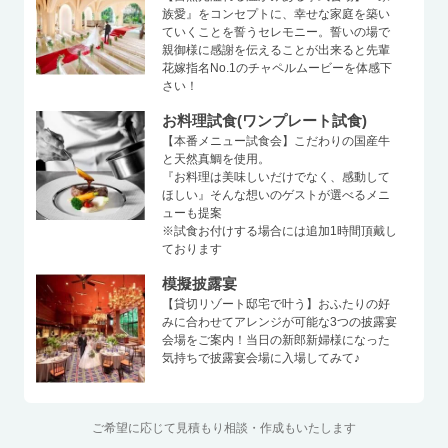
族愛』をコンセプトに、幸せな家庭を築い
ていくことを誓うセレモニー。誓いの場で
親御様に感謝を伝えることが出来ると先輩
花嫁指名No.1のチャペルムービーを体感下
さい！
お料理試食(ワンプレート試食)
【本番メニュー試食会】こだわりの国産牛
と天然真鯛を使用。
『お料理は美味しいだけでなく、感動して
ほしい』そんな想いのゲストが選べるメニ
ューも提案
※試食お付けする場合には追加1時間頂戴し
ております
模擬披露宴
【貸切リゾート邸宅で叶う】おふたりの好
みに合わせてアレンジが可能な3つの披露宴
会場をご案内！当日の新郎新婦様になった
気持ちで披露宴会場に入場してみて♪
ご希望に応じて見積もり相談・作成もいたします