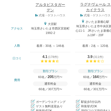
ラグナヴェール ス
アルタビスタガー
カイテラス
デン
式場タイプ
式場・ゲストハウス
式場・ゲストハウス
さいたま新都心駅
大宮駅
埼玉県さいたま市中央区
アクセス
埼玉県さいたま市西区宮前町
心11-1 JRさいたま新都
1992-2
ル19F・20F
人数
着席：30名 ～ 146名
着席：2名 ～ 120名
4.1
3.9
(
178件
)
(
311件
)
口コミ
口コミ評価
口コ
割引プラン
割引プラン
205
164
60名／
万円〜
60名／
万円〜
費用
通常料金
通常料金
60名／307万円〜
60名／301万円〜
ガーデンウエディング
駅徒歩5分以内
ゲスト無料送迎あり
和装挙式OK
和装挙式OK
貸切(フロア貸切含む)