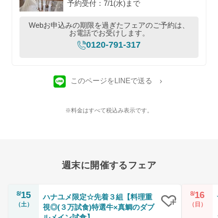
予約受付：7/1(水)まで
Webお申込みの期限を過ぎたフェアのご予約は、
お電話でお受けします。
0120-791-317
このページをLINEで送る
※料金はすべて税込み表示です。
週末に開催するフェア
15
16
8/
8/
ハナユメ限定☆先着３組【料理重
（土）
（日）
視◎(３万試食)特選牛×真鯛のダブ
クリップ
ルメイン試食】