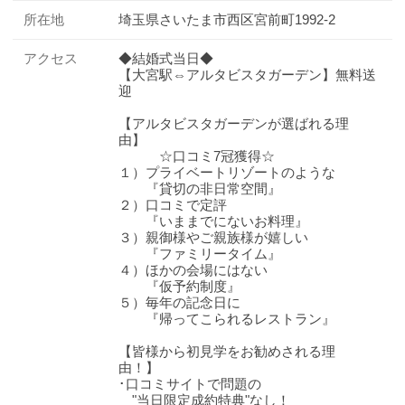
所在地
埼玉県さいたま市西区宮前町1992-2
アクセス
◆結婚式当日◆
【大宮駅⇔アルタビスタガーデン】無料送
迎
【アルタビスタガーデンが選ばれる理
由】
☆口コミ7冠獲得☆
１）プライベートリゾートのような
『貸切の非日常空間』
２）口コミで定評
『いままでにないお料理』
３）親御様やご親族様が嬉しい
『ファミリータイム』
４）ほかの会場にはない
『仮予約制度』
５）毎年の記念日に
『帰ってこられるレストラン』
【皆様から初見学をお勧めされる理
由！】
･口コミサイトで問題の
"当日限定成約特典"なし！