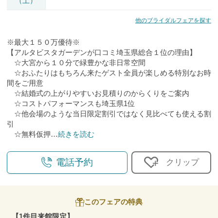
（土）
他のブライダルフェアを探す
※最大１５０万優待※
【アルタビスタガーデンが口コミ埼玉県総合１位の理由】
☆大宮から１０分で緑豊かな非日常空間
☆おふたりはもちろん来たゲスト全員が楽しめる特別なお時
間をご用意
☆結婚式の上がりやすいお見積りのからくりをご案内
☆コストパフォーマンスも埼玉県1位
☆他会場のような当日限定割引ではなく見比べても使える割
引
☆無料仮押
…
続きを読む
電話予約
クリップ
このフェアの特典
【1件目来館限定】