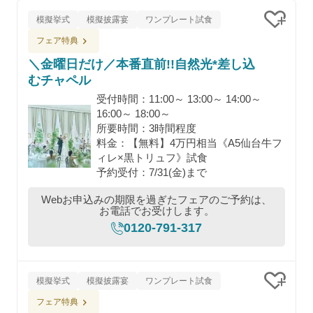
模擬挙式
模擬披露宴
ワンプレート試食
クリッ
フェア特典
＼金曜日だけ／本番直前!!自然光*差し込
むチャペル
受付時間：11:00～ 13:00～ 14:00～
16:00～ 18:00～
所要時間：3時間程度
料金：【無料】4万円相当《A5仙台牛フ
ィレ×黒トリュフ》試食
予約受付：7/31(金)まで
Webお申込みの期限を過ぎたフェアのご予約は、
お電話でお受けします。
0120-791-317
模擬挙式
模擬披露宴
ワンプレート試食
クリッ
フェア特典