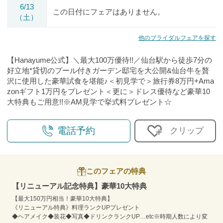
6/13
この日付にフェアはありません。
（土）
他のブライダルフェアを探す
【Hanayume公式】＼最大100万優待!!／仙台駅から徒歩7分の
好立地*貸切のプール付きガーデン邸宅を大公開&仙台牛を贅
沢に使用した豪華試食を堪能♪＜初見学で＞旅行券8万円+Ama
zonギフト1万円をプレゼント＜更に＞ドレス優待など豪華10
大特典もご用意!!※AM見学で挙式料プレゼント☆
電話予約
クリップ
このフェアの特典
【リニューアル記念特典】豪華10⼤特典
【最大150万円相当！豪華10大特典】
《リニューアル特典》料理ランクUPプレゼント
◆ヘアメイク◆装花◆写真◆ドリンクランクUP…etc※時期人数により変