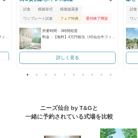
クリップ
クリップ
試食
模擬挙式
模擬披露宴
試食
フェア特典
ワンプレート試食
受付終了間近
ワン
所要時間：3時間程度
料金：【無料】4万円相当《A5仙台牛フィレ×黒トリュフ》試食
料金：【無料】4万円相当《A5仙台牛フィレ×黒トリュフ》試食
詳しく見る
ニーズ仙台 by T&Gと
一緒に予約されている式場を比較
式場