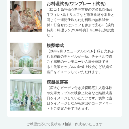
お料理試食(ワンプレート試食)
【口コミ高評価☆料理重視の方必見◎仙台
牛フィレ×黒トリュフなど厳選食材を本番と
同じく一週間仕込んだお料理の無料試食
付！打合せにはシェフも参加で安心♪【成約
特典：料理ランクUP特典】※18時以降試食
なし
模擬挙式
【26年9月リニューアルOPEN】緑と光あふ
れる純白のチャペルが一新。チャペルで過
ごす感動のセレモニーや入場を体験でき
る！先輩カップルの映像上映会など結婚式
当日をイメージしていただけます。
模擬披露宴
【広大なガーデン付き貸切邸宅】入場体験
や先輩カップルの映像上映会など結婚式当
日をイメージしていただけます。実際に当
日をイメージしながら演出やコーディネー
トもご提案させて頂きます。
ご希望に応じて見積もり相談・作成もいたします