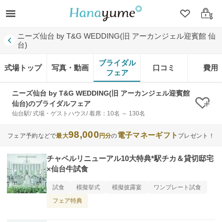
クリップ
ログ
ニーズ仙台 by T&G WEDDING(旧 アーカンジェル迎賓館 仙
台)
ブライダル
式場トップ
写真・動画
口コミ
費用
フェア
ニーズ仙台 by T&G WEDDING(旧 アーカンジェル迎賓館
仙台)のブライダルフェア
クリ
仙台駅/ 式場・ゲストハウス/ 着席：10名 ～ 130名
98,000
電子マネーギフト
フェア予約などで
最大
円分
の
プレゼント！
チャペルリニューアル10大特典*駅チカ＆貸切邸宅
×仙台牛試食
試食
模擬挙式
模擬披露宴
ワンプレート試食
フェア特典