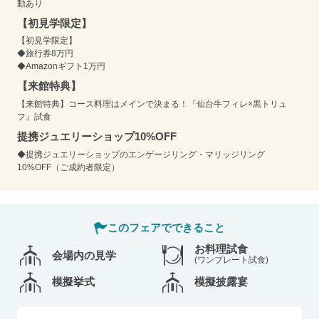
動あり
【初見学限定】
【初見学限定】
◆旅行券8万円
◆Amazonギフト1万円
【来館特典】
【来館特典】コース料理はメインで決まる！『仙台牛フィレ×黒トリュ
フ』試食
提携ジュエリーショップ10%OFF
◆提携ジュエリーショップのエンゲージリング・マリッジリング
10%OFF（ご成約者限定）
このフェアでできること
お料理試食
会場内の見学
(ワンプレート試食)
模擬挙式
模擬披露宴