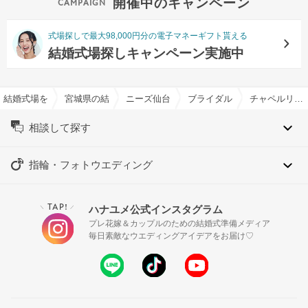
開催中のキャンペーン
式場探しで最大98,000円分の電子マネーギフト貰える
結婚式場探しキャンペーン実施中
結婚式場を探すならハナユメ
宮城県の結婚式場一覧
ニーズ仙台 by T&G WEDDING(旧 アーカ
ブライダルフェア一覧
チャペルリニューアル10大特典*駅チカ＆貸切邸宅×仙台牛試食
相談して探す
指輪・フォトウエディング
TAP!
ハナユメ公式インスタグラム
＼
／
プレ花嫁＆カップルのための結婚式準備メディア
毎日素敵なウエディングアイデアをお届け♡