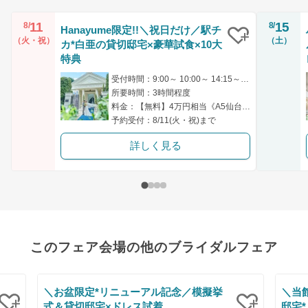
11
15
8/
8/
Hanayume限定!!＼祝日だけ／駅チ
（火・祝）
（土）
カ*白亜の貸切邸宅×豪華試食×10大
クリップ
特典
受付時間：9:00～ 10:00～ 14:15～ 14:30～ 17:00～
所要時間：3時間程度
料金：【無料】4万円相当《A5仙台牛フィレ×黒トリュフ》試食
予約受付：8/11(火・祝)まで
詳しく見る
このフェア会場の他のブライダルフェア
＼お盆限定*リニューアル記念／模擬挙
＼当
式＆貸切邸宅×ドレス試着
邸宅