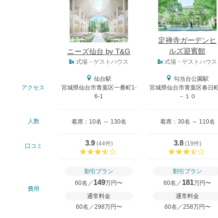
定禅寺ガーデンヒ
ルズ迎賓館
ニーズ仙台 by T&G
式場タイプ
式場・ゲストハウス
式場・ゲストハウス
仙台駅
勾当台公園駅
アクセス
宮城県仙台市青葉区一番町1-
宮城県仙台市青葉区春日
6-1
－１０
人数
着席：10名 ～ 130名
着席：30名 ～ 110名
3.9
3.8
(
44件
)
(
19件
)
口コミ
口コミ評価
口コ
割引プラン
割引プラン
149
181
60名／
万円〜
60名／
万円〜
費用
通常料金
通常料金
60名／298万円〜
60名／258万円〜