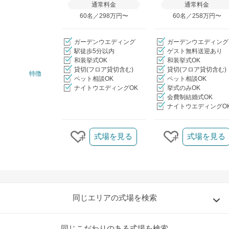
通常料金
通常料金
60名／298万円〜
60名／258万円〜
ガーデンウエディング
ガーデンウエディング
駅徒歩5分以内
ゲスト無料送迎あり
和装挙式OK
和装挙式OK
貸切(フロア貸切含む)
貸切(フロア貸切含む)
特徴
ペット相談OK
ペット相談OK
ナイトウエディングOK
挙式のみOK
会費制結婚式OK
ナイトウエディングO
クリップ/詳細を見る
式場を見る
式場を見る
クリップする
クリップする
同じエリアの式場を検索
同じこだわりのある式場を検索