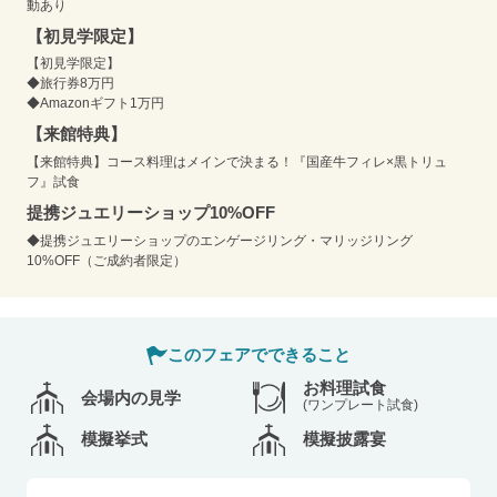
動あり
【初見学限定】
【初見学限定】
◆旅行券8万円
◆Amazonギフト1万円
【来館特典】
【来館特典】コース料理はメインで決まる！『国産牛フィレ×黒トリュ
フ』試食
提携ジュエリーショップ10%OFF
◆提携ジュエリーショップのエンゲージリング・マリッジリング
10%OFF（ご成約者限定）
このフェアでできること
お料理試食
会場内の見学
(ワンプレート試食)
模擬挙式
模擬披露宴