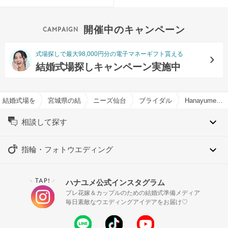
開催中のキャンペーン
式場探しで最大98,000円分の電子マネーギフト貰える
結婚式場探しキャンペーン実施中
結婚式場を探すならハナユメ
宮城県の結婚式場一覧
ニーズ仙台 by T&G WEDDING(旧 アーカ
ブライダルフェア一覧
Hanayume限定!!＼今季BIG／駅近*プール付き邸宅×観戦チケット×試食
相談して探す
指輪・フォトウエディング
TAP!
ハナユメ公式インスタグラム
＼
／
プレ花嫁＆カップルのための結婚式準備メディア
毎日素敵なウエディングアイデアをお届け♡