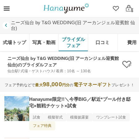
クリップ
ログ
ニーズ仙台 by T&G WEDDING(旧 アーカンジェル迎賓館 仙
台)
ブライダル
式場トップ
写真・動画
口コミ
費用
フェア
ニーズ仙台 by T&G WEDDING(旧 アーカンジェル迎賓館
仙台)のブライダルフェア
クリ
仙台駅/ 式場・ゲストハウス/ 着席：10名 ～ 130名
98,000
電子マネーギフト
フェア予約などで
最大
円分
の
プレゼント！
Hanayume限定!!＼今季BIG／駅近*プール付き邸
宅×観戦チケット×試食
試食
模擬挙式
模擬披露宴
ワンプレート試食
フェア特典