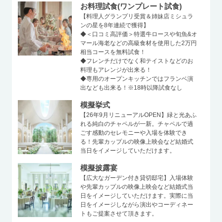
お料理試食(ワンプレート試食)
【料理人グランプリ受賞＆姉妹店ミシュラ
ンの星を8年連続で獲得】
◆＜口コミ高評価＞特選牛ロースや旬魚&オ
マール海老などの高級食材を使用した2万円
相当コースを無料試食！
◆フレンチだけでなく和テイストなどのお
料理もアレンジが出来る！
◆専用のオープンキッチンではフランベ演
出なども出来る！※18時以降試食なし
模擬挙式
【26年9月リニューアルOPEN】緑と光あふ
れる純白のチャペルが一新。チャペルで過
ごす感動のセレモニーや入場を体験でき
る！先輩カップルの映像上映会など結婚式
当日をイメージしていただけます。
模擬披露宴
【広大なガーデン付き貸切邸宅】入場体験
や先輩カップルの映像上映会など結婚式当
日をイメージしていただけます。実際に当
日をイメージしながら演出やコーディネー
トもご提案させて頂きます。