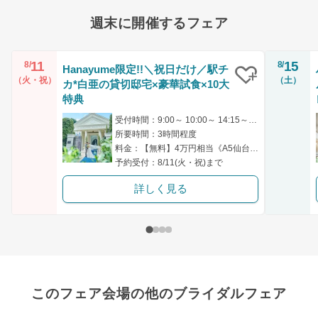
週末に開催するフェア
11
15
8/
8/
Hanayume限定!!＼祝日だけ／駅チ
（火・祝）
（土）
カ*白亜の貸切邸宅×豪華試食×10大
クリップ
特典
受付時間：9:00～ 10:00～ 14:15～ 14:30～ 17:00～
所要時間：3時間程度
料金：【無料】4万円相当《A5仙台牛フィレ×黒トリュフ》試食
予約受付：8/11(火・祝)まで
詳しく見る
このフェア会場の他のブライダルフェア