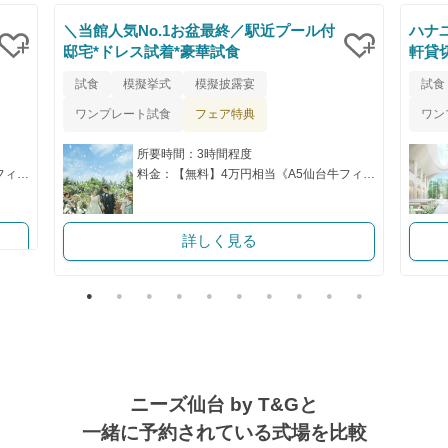
＼当館人気No.1お盆最終／駅近プール付
ハナ
邸宅*ドレス試着*豪華試食
軒貸
クリップ
クリップ
試食
模擬挙式
模擬披露宴
試食
フェア特典
ワンプレート試食
ワン
所要時間：3時間程度
料金：【無料】4万円相当《A5仙台牛フィレ×黒トリュフ》試食
料金：【無料】4万円相当《A5仙台牛フィレ×黒トリュフ》試食
詳しく見る
ニーズ仙台 by T&Gと
一緒に予約されている式場を比較