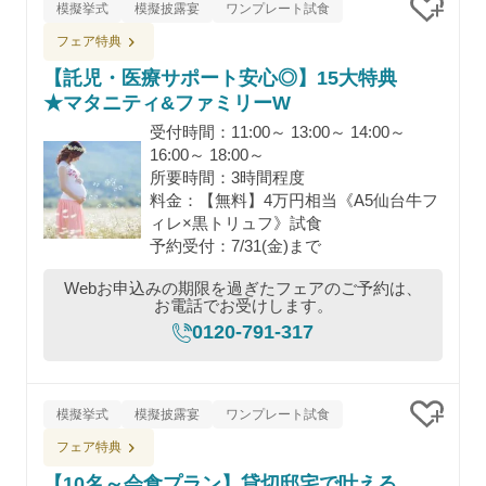
模擬挙式
模擬披露宴
ワンプレート試食
クリッ
フェア特典
【託児・医療サポート安心◎】15大特典
★マタニティ&ファミリーW
受付時間：11:00～ 13:00～ 14:00～
16:00～ 18:00～
所要時間：3時間程度
料金：【無料】4万円相当《A5仙台牛フ
ィレ×黒トリュフ》試食
予約受付：7/31(金)まで
Webお申込みの期限を過ぎたフェアのご予約は、
お電話でお受けします。
0120-791-317
模擬挙式
模擬披露宴
ワンプレート試食
クリッ
フェア特典
【10名～会食プラン】貸切邸宅で叶える