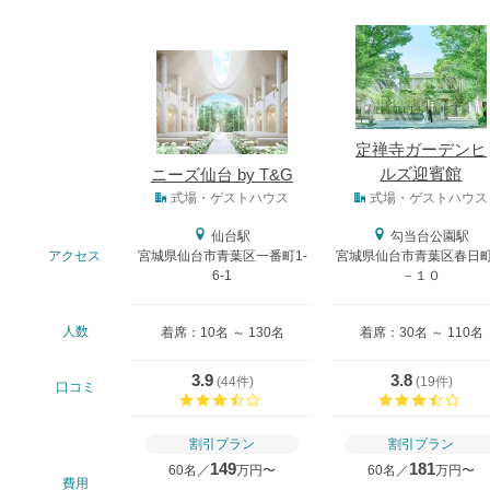
式場
定禅寺ガーデンヒ
ルズ迎賓館
ニーズ仙台 by T&G
式場タイプ
式場・ゲストハウス
式場・ゲストハウス
仙台駅
勾当台公園駅
アクセス
宮城県仙台市青葉区一番町1-
宮城県仙台市青葉区春日
6-1
－１０
人数
着席：10名 ～ 130名
着席：30名 ～ 110名
3.9
3.8
(
44件
)
(
19件
)
口コミ
口コミ評価
口コ
割引プラン
割引プラン
149
181
60名／
万円〜
60名／
万円〜
費用