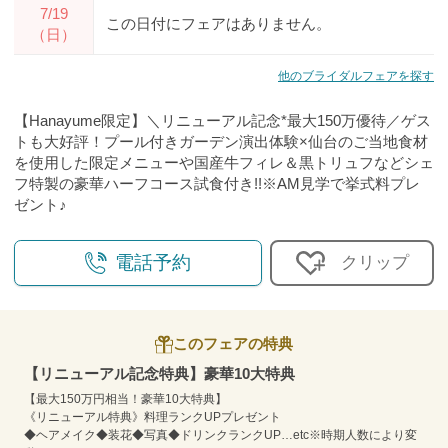
7/19
この日付にフェアはありません。
（日）
他のブライダルフェアを探す
【Hanayume限定】＼リニューアル記念*最大150万優待／ゲス
トも大好評！プール付きガーデン演出体験×仙台のご当地食材
を使用した限定メニューや国産牛フィレ＆黒トリュフなどシェ
フ特製の豪華ハーフコース試食付き!!※AM見学で挙式料プレ
ゼント♪
電話予約
クリップ
このフェアの特典
【リニューアル記念特典】豪華10⼤特典
【最大150万円相当！豪華10大特典】
《リニューアル特典》料理ランクUPプレゼント
◆ヘアメイク◆装花◆写真◆ドリンクランクUP…etc※時期人数により変