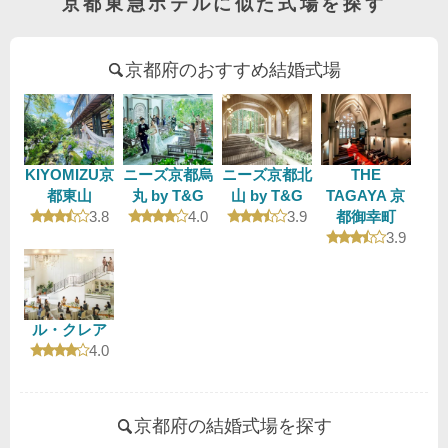
京都東急ホテルに似た式場を探す
京都府のおすすめ結婚式場
KIYOMIZU京
ニーズ京都烏
ニーズ京都北
THE
都東山
丸 by T&G
山 by T&G
TAGAYA 京
口コミ評価
口コミ評価
口コミ評価
3.8
4.0
3.9
都御幸町
口コミ評
3.9
ル・クレア
口コミ評価
4.0
京都府の結婚式場を探す