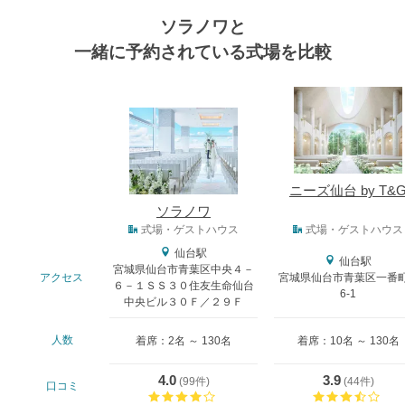
ソラノワと
一緒に予約されている式場を比較
式場
ニーズ仙台 by T&
ソラノワ
式場タイプ
式場・ゲストハウス
式場・ゲストハウス
仙台駅
仙台駅
宮城県仙台市青葉区中央４－
アクセス
宮城県仙台市青葉区一番町
６－１ＳＳ３０住友生命仙台
6-1
中央ビル３０Ｆ／２９Ｆ
人数
着席：2名 ～ 130名
着席：10名 ～ 130名
おトクな特典つきフェア
フェア一覧
8/11
残◯
(火・祝)
4.0
3.9
(
99件
)
(
44件
)
口コミ
【最大130万円特典！コース試食付】
口コミ評価
口コ