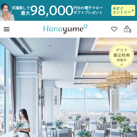
98,000
式場探しで
円分の電子マネー
今すぐ
エントリー
ギフトプレゼント
最大
クリップ
ログ