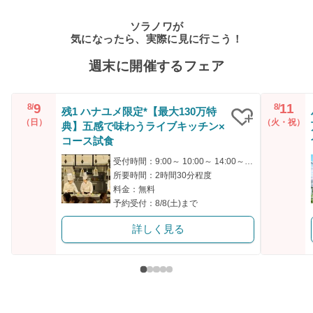
ソラノワが
気になったら、実際に見に行こう！
週末に開催するフェア
9
11
8/
8/
残1 ハナユメ限定*【最大130万特
（日）
（火・祝）
典】五感で味わうライブキッチン×
クリップ
コース試食
受付時間：9:00～ 10:00～ 14:00～ 15:00～
所要時間：2時間30分程度
料金：無料
予約受付：8/8(土)まで
詳しく見る