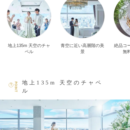
地上135m 天空のチャ
青空に近い高層階の美
絶品コ
ペル
景
無
地上135m 天空のチャペ
POINT
1
ル