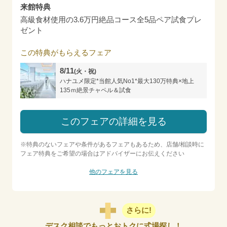
来館特典
高級食材使用の3.6万円絶品コース全5品ペア試食プレ
ゼント
この特典がもらえるフェア
8/11
(火・祝)
ハナユメ限定*当館人気No1*最大130万特典×地上
135ｍ絶景チャペル＆試食
このフェアの詳細を見る
※特典のないフェアや条件があるフェアもあるため、店舗/相談時に
フェア特典をご希望の場合はアドバイザーにお伝えください
他のフェアを見る
さらに!
デスク相談でもっとおトクに式場探し！