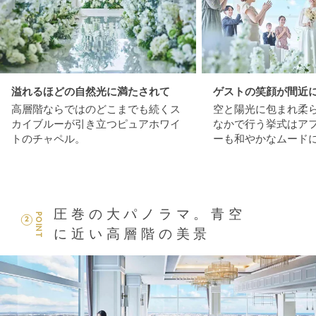
溢れるほどの自然光に満たされて
ゲストの笑顔が間近
高層階ならではのどこまでも続くス
空と陽光に包まれ柔
カイブルーが引き立つピュアホワイ
なかで行う挙式はア
トのチャペル。
ーも和やかなムード
圧巻の大パノラマ。青空
POINT
2
に近い高層階の美景