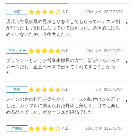
4.0
金額
20代
女性
2025/03/22
口コミ評価
現時点で最低限の見積もりを出してもらってハナユメ割
が思ったより割引になっていて良かった。具体的には決
めていないため、今後考えたい。
5.0
プランナー
20代
女性
2026/07/14
口コミ評価
プランナーというか営業本部長の方で、話がいろいろス
ムーズだし、正直ベースで伝えてくれてすごくよかっ
た。
5.0
料理
女性
2026/03/24
口コミ評価
メインのお肉料理が柔らかく、ソースの味付けが抜群で
した。カラフルに添えられた野菜も美しく、目でも楽し
める品々でした。ポタージュが絶品でした。
4.0
雰囲気
20代
女性
2026/07/14
口コミ評価