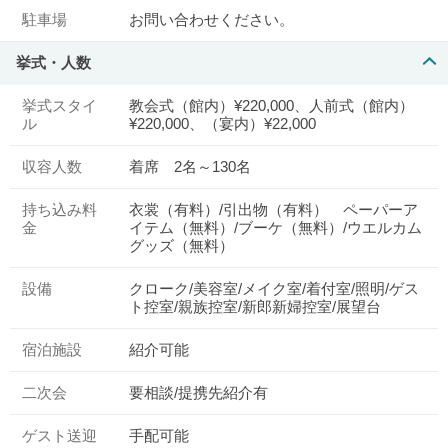
駐車場
お問い合わせください。
挙式・人数
挙式スタイ
教会式（館内）¥220,000、人前式（館内）
ル
¥220,000、（宴内）¥22,000
収容人数
着席 2名～130名
持ち込み料
衣裳（有料）/引出物（有料） ペーパーア
金
イテム（無料）/ブーケ（無料）/ウエルカム
グッズ（無料）
設備
クローク/美容室/メイク室/着付室/照明/ゲス
ト控室/親族控室/新郎新婦控室/展望台
宿泊施設
紹介可能
二次会
要相談/提携先紹介有
ゲスト送迎
手配可能