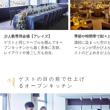
少人数専用会場【アレイズ】
季節や時間帯で刻々
ゲストと同じテーブルを囲んでオー
濃紺に染まった空の
プンキッチンから届く美食に舌鼓。
ーションが浮かび上
レイアウトや過ごし方も自在。
ストのどよめきが上
ゲストの目の前で仕上げ
POINT
3
るオープンキッチン