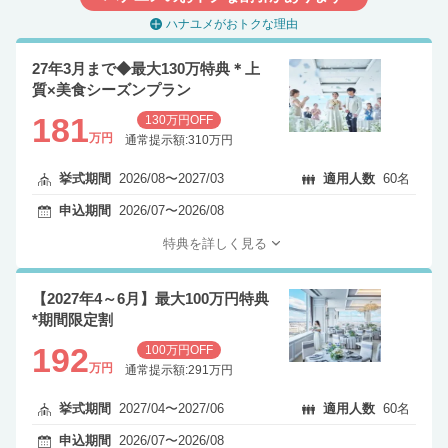
ハナユメがおトクな理由
27年3月まで◆最大130万特典＊上
質×美食シーズンプラン
181
130万円OFF
万円
通常提示額:310万円
挙式期間
2026/08〜2027/03
適用人数
60名
申込期間
2026/07〜2026/08
特典を詳しく見る
【2027年4～6月】最大100万円特典
*期間限定割
192
100万円OFF
万円
通常提示額:291万円
挙式期間
2027/04〜2027/06
適用人数
60名
申込期間
2026/07〜2026/08