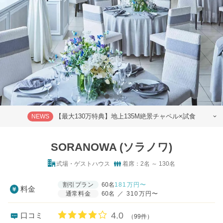
【最大130万特典】地上135M絶景チャペル×試食
NEWS
SORANOWA (ソラノワ)
式場・ゲストハウス
着席：2名 ～ 130名
割引プラン
60名
181
万円〜
料金
通常料金
60名
／
310万円〜
口コミ評価
4.0
口コミ
（99件）