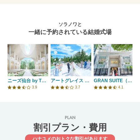
ソラノワと
一緒に予約されている結婚式場
ニーズ仙台 by T&G WEDDING(旧 アーカンジェル迎賓館 仙台)
アートグレイス フォレスト迎賓館
GRAN SUITE（グラン スイート）/FIVESTAR WEDDING
3.9
3.7
4.1
口コミ評価
口コミ評価
口コミ評価
PLAN
割引プラン・費用
ハナユメのおトクな割引があります