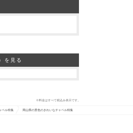
）を見る
※料金はすべて税込み表示です。
ャペル特集
岡山県の景色のきれいなチャペル特集