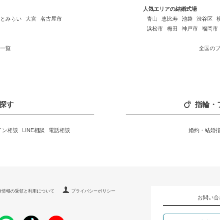
人気エリアの結婚式場
とみらい
大宮
名古屋市
青山
恵比寿
池袋
渋谷区
浜松市
梅田
神戸市
福岡市
一覧
全国の
探す
指輪・
イン相談
LINE相談
電話相談
婚約・結婚
連情報の受領と利用について
プライバシーポリシー
お問い合