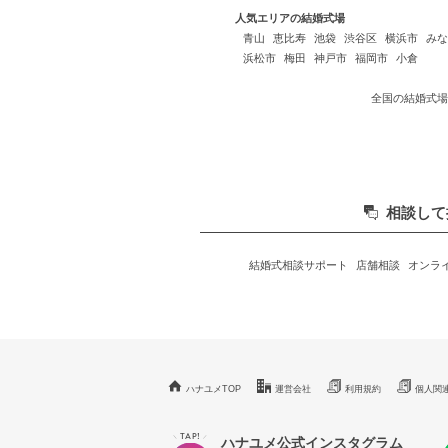
人気エリアの結婚式場
青山
恵比寿
池袋
渋谷区
横浜市
みな
浜松市
梅田
神戸市
福岡市
小倉
全国の結婚式場
相談して
結婚式相談サポート
店舗相談
オンラ
ハナユメTOP
運営会社
利用規約
個人関
TAP!
＼
／
ハナユメ公式インスタグラム