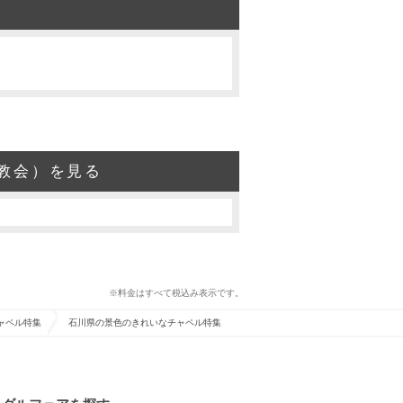
教会）を見る
※料金はすべて税込み表示です。
ャペル特集
石川県の景色のきれいなチャペル特集