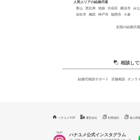
人気エリアの結婚式場
青山
恵比寿
池袋
渋谷区
横浜市
みな
浜松市
梅田
神戸市
福岡市
小倉
全国の結婚式場
相談して
結婚式相談サポート
店舗相談
オンラ
ハナユメTOP
運営会社
利用規約
個人関
TAP!
＼
／
ハナユメ公式インスタグラム