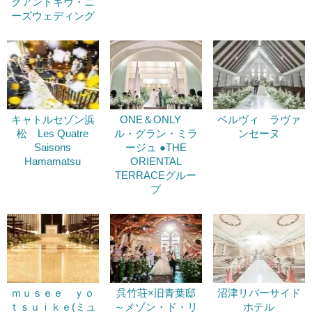
クアンドギヴ・ニ
ーズウェディング
キャトルセゾン浜
ONE＆ONLY
ベルヴィ ラヴァ
松 Les Quatre
ル・グラン・ミラ
ンセーヌ
Saisons
ージュ ●THE
Hamamatsu
ORIENTAL
TERRACEグルー
プ
ｍｕｓｅｅ ｙｏ
呉竹荘×旧青葉邸
沼津リバーサイド
ｔｓｕｉｋｅ(ミュ
～メゾン・ド・リ
ホテル