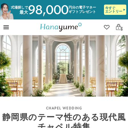
98,000
式場探しで
円分の電子マネー
今すぐ
エントリー
ギフトプレゼント
最大
クリップ
ログ
静岡県のテーマ性のある現代風
チャペル特集