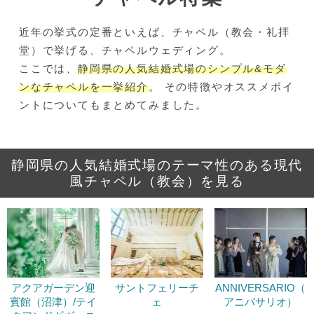
近年の挙式の定番といえば、チャペル（教会・礼拝
堂）で挙げる、チャペルウェディング。
ここでは、
静岡県の人気結婚式場のシンプル&モダ
ンなチャペルを一挙紹介
。 その特徴やオススメポイ
ントについてもまとめてみました。
静岡県の人気結婚式場のテーマ性のある現代
風チャペル（教会）を見る
アクアガーデン迎
サントフェリーチ
ANNIVERSARIO（
賓館（沼津）/テイ
ェ
アニバサリオ）