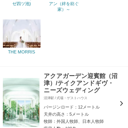
ゼ四ツ池)
アン（絆を紡ぐ
家）～
THE MORRIS
アクアガーデン迎賓館（沼
津）/テイクアンドギヴ・
ニーズウェディング
沼津駅 / 式場・ゲストハウス
バージンロード：12メートル
天井の高さ：5メートル
牧師：外国人牧師、日本人牧師