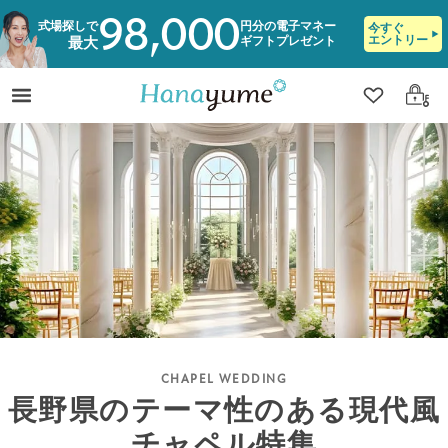
98,000
式場探しで
円分の電子マネー
今すぐ
エントリー
ギフトプレゼント
最大
クリップ
ログ
長野県のテーマ性のある現代風
チャペル特集