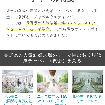
近年の挙式の定番といえば、チャペル（教会・礼拝
堂）で挙げる、チャペルウェディング。
ここでは、
長野県の人気結婚式場のシンプル&モダ
ンなチャペルを一挙紹介
。 その特徴やオススメポイ
ントについてもまとめてみました。
長野県の人気結婚式場のテーマ性のある現代
風チャペル（教会）を見る
アルモニービアン
ニーズ松本 by T&G
旧軽井沢KIKYOキ
（国登録有形文化
WEDDING(旧 ガー
ュリオ・コレクシ