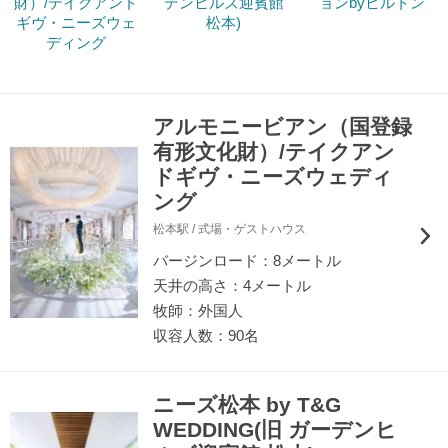
財）/テイクアンド
デンヒルズ迎賓館
ョンbyヒルトン
ギヴ・ニーズウェ
松本)
ディング
アルモニービアン（国登録
有形文化財）/テイクアン
ドギヴ・ニーズウェディ
ング
松本駅 / 式場・ゲストハウス
バージンロード：8メートル
天井の高さ：4メートル
牧師：外国人
収容人数：90名
ニーズ松本 by T&G
WEDDING(旧 ガーデンヒ