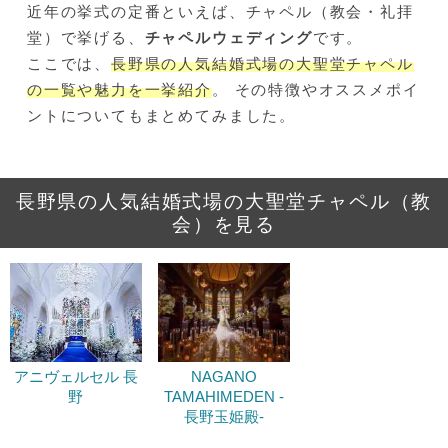
近年の挙式の定番といえば、チャペル（教会・礼拝
堂）で挙げる、
チャペルウェディング
です。
ここでは、
長野県の人気結婚式場の大聖堂チャペル
の一覧や魅力を一挙紹介
。 その特徴やオススメポイ
ントについてもまとめてみました。
長野県の人気結婚式場の大聖堂チャペル（教
会）を見る
アニヴェルセル 長
NAGANO
野
TAMAHIMEDEN -
長野玉姫殿-