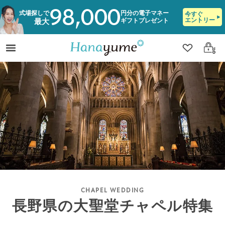
98,000
式場探しで
円分の電子マネー
今すぐ
エントリー
ギフトプレゼント
最大
クリップ
ログ
長野県の大聖堂チャペル特集