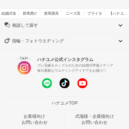
結婚式場を探すならハナユメ
群馬県の結婚式場一覧
群馬県高崎市の結婚式場一覧
ニーズ高崎 by T&G WEDDING(
ブライダルフェア一覧
【ハナユメ限定】光り輝く教会体験*オマール＆上州牛試食＆10大特典
相談して探す
指輪・フォトウエディング
TAP!
ハナユメ公式インスタグラム
＼
／
プレ花嫁＆カップルのための結婚式準備メディア
毎日素敵なウエディングアイデアをお届け♡
ハナユメTOP
お客様向け
式場様・企業様向け
お問い合わせ
お問い合わせ