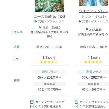
ウエディングレス
トラン ジュレ
ニーズ高崎 by T&G
式場タイプ
式場・ゲストハウス
式場・ゲストハウス
群馬 高崎駅
JR高崎駅
アクセス
群馬県高崎市上大類町字天神
群馬県高崎市新保町15
38-1
人数
着席：2名 ～ 130名
着席：10名 ～ 100名
3.8
4.1
(
27件
)
(
8件
)
口コミ
口コミ評価
口コ
割引プラン
割引プラン
201
202
60名／
万円〜
60名／
万円〜
費用
通常料金
通常料金
60名／314万円〜
60名／298万円〜
ガーデンウエディング
ガーデンウエディング
ゲスト無料送迎あり
ゲスト無料送迎あり