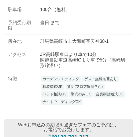
駐車場
100台（無料）
予約受付期
当日 まで
限
所在地
群馬県高崎市上大類町字天神38-1
アクセス
JR高崎駅東口より車で10分
関越自動車道高崎ICより車で5分（高崎駒
形線沿い）
特徴
ガーデンウエディング
ゲスト無料送迎あり
和装挙式OK
貸切(フロア貸切含む)
ペット相談OK
挙式のみOK
会費制結婚式OK
ナイトウエディングOK
Webお申込みの期限を過ぎたフェアのご予約は、
お電話でお受けします。