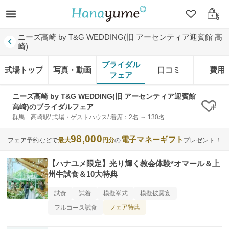
クリップ
ログ
ニーズ高崎 by T&G WEDDING(旧 アーセンティア迎賓館 高
崎)
ブライダル
式場トップ
写真・動画
口コミ
費用
フェア
ニーズ高崎 by T&G WEDDING(旧 アーセンティア迎賓館
高崎)のブライダルフェア
クリ
群馬 高崎駅/ 式場・ゲストハウス/ 着席：2名 ～ 130名
98,000
電子マネーギフト
フェア予約などで
最大
円分
の
プレゼント！
【ハナユメ限定】光り輝く教会体験*オマール＆上
州牛試食＆10大特典
試食
試着
模擬挙式
模擬披露宴
フェア特典
フルコース試食