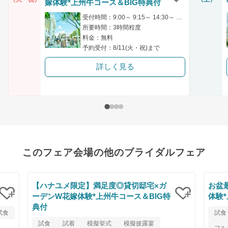
嫁体験*上州牛コース＆BIG特典付
クリップ
受付時間：9:00～ 9:15～ 14:30～ 14:45～ 18:00～
所要時間：3時間程度
料金：無料
予約受付：8/11(火・祝)まで
詳しく見る
このフェア会場の他のブライダルフェア
【ハナユメ限定】満足度◎貸切邸宅×ガ
お盆
ーデンW花嫁体験*上州牛コース＆BIG特
体験
典付
クリップ
クリップ
試食
試食
試食
試着
模擬挙式
模擬披露宴