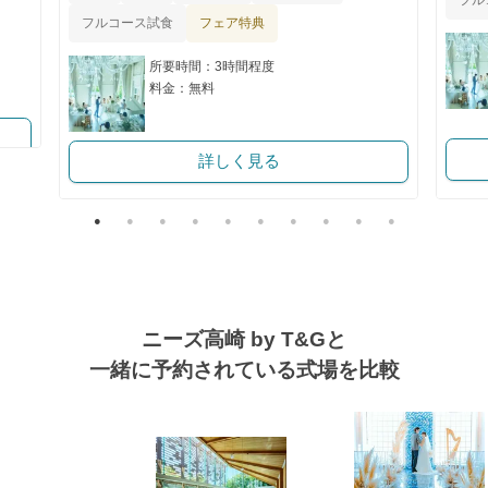
フル
フェア特典
フルコース試食
所要時間：3時間程度
料金：無料
詳しく見る
ニーズ高崎 by T&Gと
一緒に予約されている式場を比較
式場