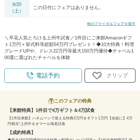
6/20
この日付にフェアはありません。
（土）
他のブライダルフェアを探す
＼卒花人気とろける上州牛試食／1件目にご来館Amazonギフ
ト1万円＋挙式料等総額54万円プレゼント！◆10大特典！料理
グレードUPや、ドレス22万円等最大150万円優待◆チャペル1
00選に選ばれたチャペルを体験
電話予約
クリップ
このフェアの特典
【来館特典】1件目で4万ギフト＆4万試食
【1件目来館】ハネムーンで使える特典3万円＆ギフト1万円【全組に】4万
円相当*上州牛＆オマール海老試食
【成約特典】