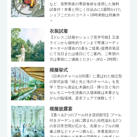
など、長野県産の季節食材を使用した無料
試食付！本番と同じく仕込みに1週間かけた
シェフこだわりコース＜18時来館は対象外
＞
衣装試着
【ドレスご試着やショップ見学可能】王道
ラインから個性的ラインまで専属コーディ
ネーターが運命の1着をご提案♪提携衣装店
にて当日または後日にてご案内。ご希望の
方は事前にご連絡ください（約1～2時間）
模擬挙式
《日本のチャペル100選》に選ばれた独立型
の挙式会場『緑と光と滝のチャペル』を見
学！空から差込む木漏れ日・降り注ぐ滝の
セレモニーや生演奏の入場体験は本番さな
がらの臨場感。是非フェアで体験して！
模擬披露宴
【選べる2つのプール付き貸切邸宅】プール
付きガーデンと緑に囲まれた自然溢れる2つ
の非日常空間が広がる。先輩カップルの映
像上映などイメージ膨らむ。本番直前のリ