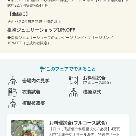
◆最大150万円優待*10大特典≪料理グレードUP等≫【1件目来館限定】挙
式料22万円等総額54万円
【全組に】
送迎バス2台無料特典（40名以上）
提携ジュエリーショップ10%OFF
◆提携ジュエリーショップのエンゲージリング・マリッジリング
10%OFF（ご成約者限定）
このフェアでできること
お料理試食
会場内の見学
(フルコース試食)
衣装試着
模擬挙式
模擬披露宴
お料理試食(フルコース試食)
【口コミ高評価☆料理重視の方必見】4万円
相当*上州牛やオマール海老、特選デザート