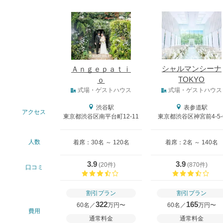
式場
シャルマンシーナ
Ａｎｇｅｐａｔｉ
TOKYO
ｏ
式場タイプ
式場・ゲストハウス
式場・ゲストハウス
渋谷駅
表参道駅
アクセス
東京都渋谷区南平台町12-11
東京都渋谷区神宮前4-5-
人数
着席：30名 ～ 120名
着席：2名 ～ 140名
3.9
3.9
(
20件
)
(
870件
)
口コミ
口コミ評価
口コ
割引プラン
割引プラン
322
165
60名／
万円〜
60名／
万円〜
費用
通常料金
通常料金