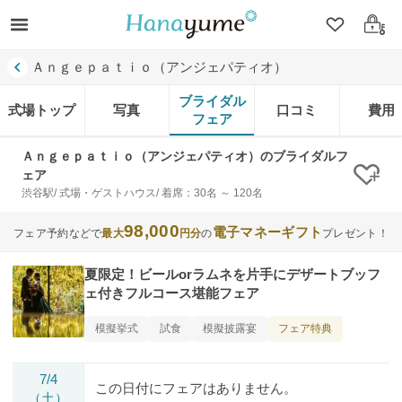
クリップ
ログ
Ａｎｇｅｐａｔｉｏ（アンジェパティオ）
ブライダル
式場トップ
写真
口コミ
費用
フェア
Ａｎｇｅｐａｔｉｏ（アンジェパティオ）のブライダルフ
ェア
クリ
渋谷駅/ 式場・ゲストハウス/ 着席：30名 ～ 120名
98,000
電子マネーギフト
フェア予約などで
最大
円分
の
プレゼント！
夏限定！ビールorラムネを片手にデザートブッフ
ェ付きフルコース堪能フェア
フェア特典
模擬挙式
試食
模擬披露宴
7/4
この日付にフェアはありません。
（土）