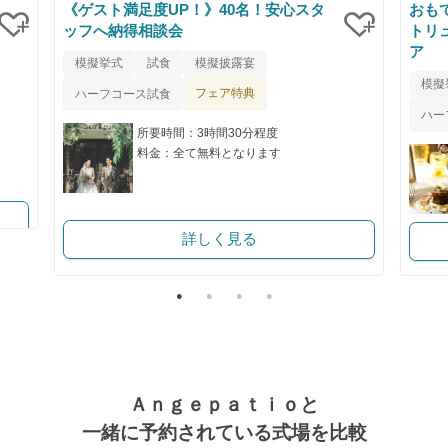
《ゲスト満足度UP！》40名！安心スタ
おも
ッフへ納得相談会
トリ
ア
クリップ
クリップ
模擬挙式
試食
模擬披露宴
模擬
フェア特典
ハーフコース試食
ハー
所要時間：3時間30分程度
料金：全て無料となります
詳しく見る
Ａｎｇｅｐａｔｉｏと
一緒に予約されている式場を比較