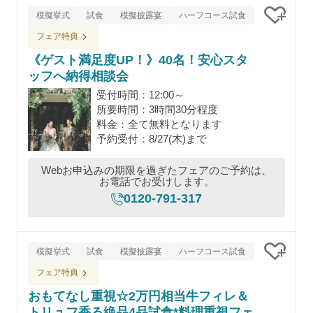
模擬挙式
試食
模擬披露宴
ハーフコース試食
クリッ
フェア特典
《ゲスト満足度UP！》40名！安心スタ
ッフへ納得相談会
受付時間：12:00～
所要時間：3時間30分程度
料金：全て無料となります
予約受付：8/27(木)まで
Webお申込みの期限を過ぎたフェアのご予約は、
お電話でお受けします。
0120-791-317
模擬挙式
試食
模擬披露宴
ハーフコース試食
クリッ
フェア特典
おもてなし重視☆2万円相当牛フィレ＆
トリュフ香る絶品4品試食*料理重視フェ