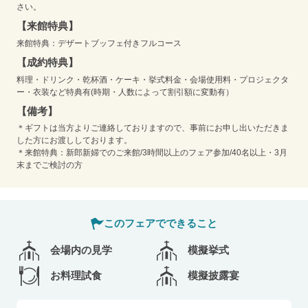
さい。
【来館特典】
来館特典：デザートブッフェ付きフルコース
【成約特典】
料理・ドリンク・乾杯酒・ケーキ・挙式料金・会場使用料・プロジェクタ
ー・衣装など特典有(時期・人数によって割引額に変動有）
【備考】
＊ギフトは当方よりご連絡しておりますので、事前にお申し出いただきま
した方にお渡ししております。
＊来館特典：新郎新婦でのご来館/3時間以上のフェア参加/40名以上・3月
末までご検討の方
このフェアでできること
会場内の見学
模擬挙式
お料理試食
模擬披露宴