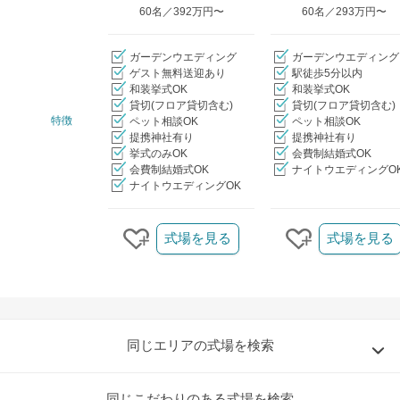
60名／392万円〜
60名／293万円〜
ガーデンウエディング
ガーデンウエディング
ゲスト無料送迎あり
駅徒歩5分以内
和装挙式OK
和装挙式OK
貸切(フロア貸切含む)
貸切(フロア貸切含む)
特徴
ペット相談OK
ペット相談OK
提携神社有り
提携神社有り
挙式のみOK
会費制結婚式OK
会費制結婚式OK
ナイトウエディングO
ナイトウエディングOK
クリップ/詳細を見る
式場を見る
式場を見る
クリップする
クリップする
同じエリアの式場を検索
同じこだわりのある式場を検索