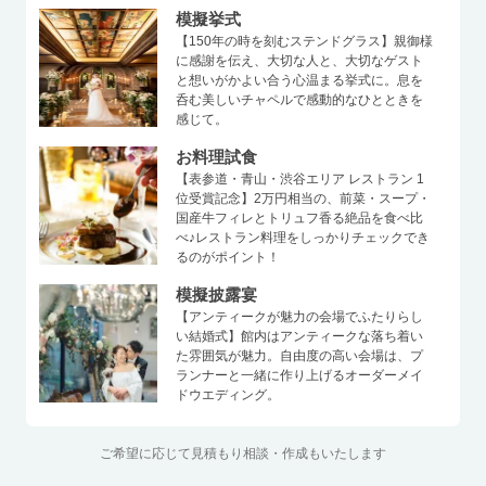
模擬挙式
【150年の時を刻むステンドグラス】親御様
に感謝を伝え、大切な人と、大切なゲスト
と想いがかよい合う心温まる挙式に。息を
呑む美しいチャペルで感動的なひとときを
感じて。
お料理試食
【表参道・青山・渋谷エリア レストラン 1
位受賞記念】2万円相当の、前菜・スープ・
国産牛フィレとトリュフ香る絶品を食べ比
べ♪レストラン料理をしっかりチェックでき
るのがポイント！
模擬披露宴
【アンティークが魅力の会場でふたりらし
い結婚式】館内はアンティークな落ち着い
た雰囲気が魅力。自由度の高い会場は、プ
ランナーと一緒に作り上げるオーダーメイ
ドウエディング。
ご希望に応じて見積もり相談・作成もいたします