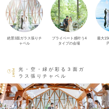
絶景3面ガラス張りチ
プライベート感叶う4
最大15
ャペル
タイプの会場
光・空・緑が彩る３面ガ
POINT
1
ラス張りチャペル