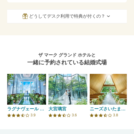
どうしてデスク利用で特典が付くの？
ザ マーク グランド ホテルと
一緒に予約されている結婚式場
ラグナヴェール スカイテラス
大宮璃宮
ニーズさいたま新都心 by T&G WEDDING(旧 ガーデンヒルズ迎賓館 大宮)
3.9
3.6
3.8
口コミ評価
口コミ評価
口コミ評価