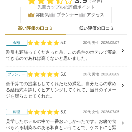
口コミ評価
3.9
（92件）
先輩カップルの評価ポイント
雰囲気
プランナー
アクセス
高い評価の口コミ
低い評価の口コミ
5.0
金額
30代
男性
2026/05/07
口コミ評価
割引も頑張ってくださった為、この条件のホテルで実施
できるのであれば高くないと思いました。
5.0
プランナー
20代
男性
2026/08/09
口コミ評価
低予算での提案もしてくれたため満足。自分たちの求め
る結婚式を詳しくヒアリングしてくれて、当日のイメー
ジを膨らませてくれた。
5.0
料理
20代
女性
2026/07/05
口コミ評価
見学したホテルの中で一番おいしかったです。お箸で食
べられる馴染みのある和食ということで、ゲストにも緊