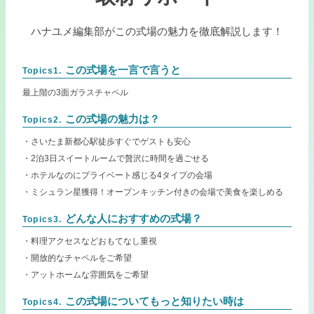
ハナユメ編集部がこの式場の魅力を徹底解説します！
この式場を一言で言うと
Topics1.
最上階の3面ガラスチャペル
この式場の魅力は？
Topics2.
・さいたま新都心駅徒歩すぐでゲストも安心
・2泊3日スイートルームで贅沢に時間を過ごせる
・ホテルなのにプライベート感じる4タイプの会場
・ミシュラン星獲得！オープンキッチン付きの会場で美食を楽しめる
どんな人におすすめの式場？
Topics3.
・料理アクセスなどおもてなし重視
・開放的なチャペルをご希望
・アットホームな雰囲気をご希望
この式場についてもっと知りたい時は
Topics4.