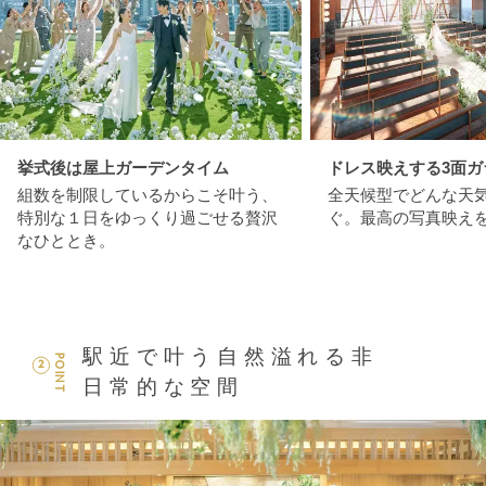
挙式後は屋上ガーデンタイム
ドレス映えする3面ガ
組数を制限しているからこそ叶う、
全天候型でどんな天
特別な１日をゆっくり過ごせる贅沢
ぐ。最高の写真映え
なひととき。
駅近で叶う自然溢れる非
POINT
2
日常的な空間