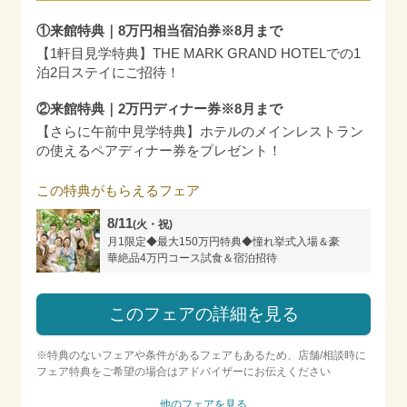
①来館特典｜8万円相当宿泊券※8月まで
【1軒目見学特典】THE MARK GRAND HOTELでの1
泊2日ステイにご招待！
②来館特典｜2万円ディナー券※8月まで
【さらに午前中見学特典】ホテルのメインレストラン
の使えるペアディナー券をプレゼント！
この特典がもらえるフェア
8/11
(火・祝)
月1限定◆最大150万円特典◆憧れ挙式入場＆豪
華絶品4万円コース試食＆宿泊招待
このフェアの詳細を見る
※特典のないフェアや条件があるフェアもあるため、店舗/相談時に
フェア特典をご希望の場合はアドバイザーにお伝えください
他のフェアを見る