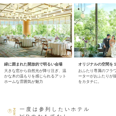
緑に囲まれた開放的で明るい会場
オリジナルの空間を
大きな窓から自然光が降り注ぎ、温
おふたり専属のフラ
かな木の温もりを感じられるアット
ーターがおふたりが
ホームな雰囲気が魅力
をカタチに。
一度は参列したいホテル
POINT
3