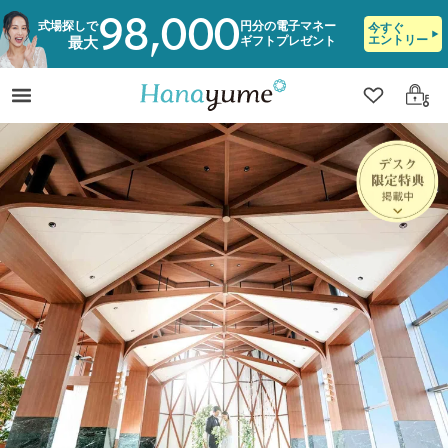
98,000
式場探しで
円分の電子マネー
今すぐ
エントリー
ギフトプレゼント
最大
クリップ
ログ