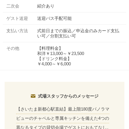
二次会
紹介あり
ゲスト送迎
送迎バス手配可能
支払い方法
式前日までの振込／申込金のみカード支払
い可／分割支払い可
その他
【料理料金】
和洋￥13,000～￥23,500
【ドリンク料金】
￥4,000～￥6,000
式場スタッフからのメッセージ
【さいたま新都心駅直結】最上階180度パノラマ
おトクな特典つきフェア
フェア一覧
8/11
残◯
ビューのチャペルと専属キッチンを備えた4つの
(火・祝)
①来館特典｜8万円相当宿泊券※8月まで
異なるタイプの貸切会場でゲストにおもてなし。