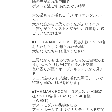
陽の光が溢れる空間で
ゲストと過ごす あたたかい時間
木の温もりが溢れる「ジ オリエンタル ルー
ム」
大きな窓からは柔らかく光がふりそそぎ
上質ながらもゲストと温かいお時間を お過
ごしいただけます
■THE GRAND ROOM 収容人数：〜150名
おふたりらしく 彩られた会場に
大切な人たちをお招きください
上質ながらも まるでおふたりのご自宅のよ
うな ゆったりした時間が流れる空間
良い香りが漂うオープンキッチンから見え
る
シェフ達のライブ感に溢れた調理シーンが
特別な日のお料理を彩ります
■THE MARK ROOM 収容人数：〜150名
様 / 〜100名様（EAST）/ 〜40名様
（WEST）
ポストモダンを彷彿させる
アットホームで オリジナリティのある空間