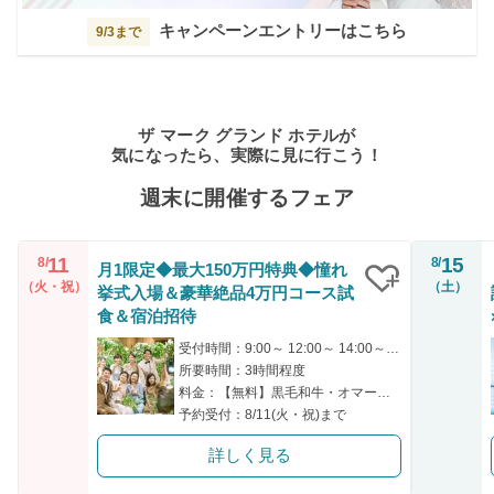
キャンペーンエントリーはこちら
9/3まで
ザ マーク グランド ホテルが
気になったら、実際に見に行こう！
週末に開催するフェア
11
15
8/
8/
月1限定◆最大150万円特典◆憧れ
（火・祝）
（土）
挙式入場＆豪華絶品4万円コース試
クリップ
食＆宿泊招待
受付時間：9:00～ 12:00～ 14:00～ 15:00～
所要時間：3時間程度
料金：【無料】黒毛和牛・オマール海老含む豪華4万円相当試食
予約受付：8/11(火・祝)まで
詳しく見る