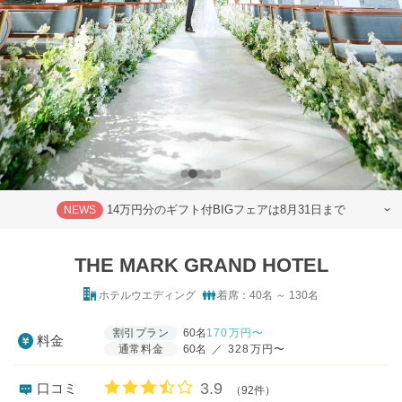
14万円分のギフト付BIGフェアは8月31日まで
NEWS
THE MARK GRAND HOTEL
ホテルウエディング
着席：40名 ～ 130名
割引プラン
60名
170
万円〜
料金
通常料金
60名
／
328万円〜
口コミ評価
3.9
口コミ
（92件）