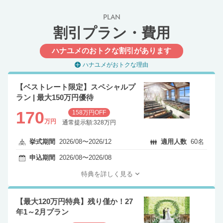
PLAN
割引プラン・費用
ハナユメのおトクな割引があります
ハナユメがおトクな理由
【ベストレート限定】スペシャルプ
ラン | 最大150万円優待
170
158万円OFF
万円
通常提示額:328万円
挙式期間
2026/08〜2026/12
適用人数
60名
申込期間
2026/08〜2026/08
特典を詳しく見る
【最大120万円特典】残り僅か！27
年1～2月プラン