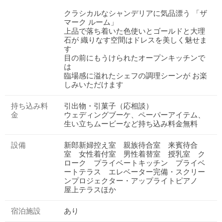
クラシカルなシャンデリアに気品漂う 「ザ
マーク ルーム」
上品で落ち着いた色使いとゴールドと大理
石が 織りなす空間はドレスを美しく魅せま
す
目の前にもうけられたオープンキッチンで
は
臨場感に溢れたシェフの調理シーンが お楽
しみいただけます
持ち込み料
引出物・引菓子（応相談）
金
ウェディングブーケ、ペーパーアイテム、
生い立ちムービーなど持ち込み料金無料
設備
新郎新婦控え室 親族待合室 来賓待合
室 女性着付室 男性着替室 授乳室 ク
ローク プライベートキッチン プライベ
ートテラス エレベーター完備・スクリー
ンプロジェクター・アップライトピアノ
屋上テラスほか
宿泊施設
あり