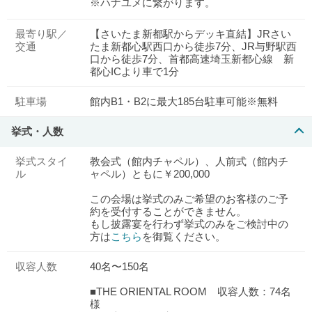
※ハナユメに繋がります。
最寄り駅／
【さいたま新都駅からデッキ直結】JRさい
交通
たま新都心駅西口から徒歩7分、JR与野駅西
口から徒歩7分、首都高速埼玉新都心線 新
都心ICより車で1分
駐車場
館内B1・B2に最大185台駐車可能※無料
挙式・人数
挙式スタイ
教会式（館内チャペル）、人前式（館内チ
ル
ャペル）ともに￥200,000
この会場は挙式のみご希望のお客様のご予
約を受付することができません。
もし披露宴を行わず挙式のみをご検討中の
方は
こちら
を御覧ください。
収容人数
40名〜150名
■THE ORIENTAL ROOM 収容人数：74名
様