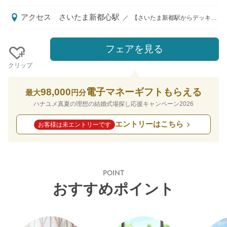
アクセス
さいたま新都心駅
／
【さいたま新都駅からデッキ直結】JRさいたま新都心駅西口から徒歩7分、JR与野駅西口から徒歩7分、首都高速埼玉新都心線 新都心ICより車で1分
フェアを見る
クリップ
98,000
電子マネーギフトもらえる
最大
円分
ハナユメ真夏の理想の結婚式場探し応援キャンペーン2026
エントリーはこちら
お客様は未エントリーです
POINT
おすすめポイント