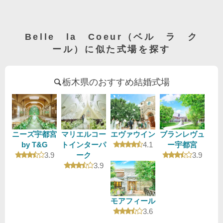
Belle la Coeur（ベル ラ ク
ール）に似た式場を探す
栃木県のおすすめ結婚式場
ニーズ宇都宮
マリエルコー
エヴァウイン
ブランレヴュ
口コミ評価
by T&G
トインターパ
4.1
ー宇都宮
口コミ評価
口コミ評
3.9
ーク
3.9
口コミ評価
3.9
モアフィール
口コミ評価
3.6