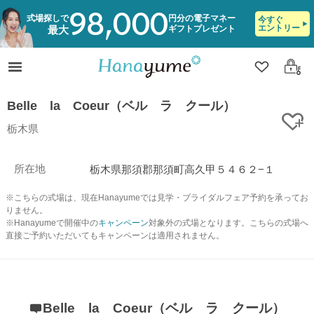
98,000
式場探しで
円分の電子マネー
今すぐ
エントリー
ギフトプレゼント
最大
クリップ
ログ
Belle la Coeur（ベル ラ クール）
ク
栃木県
所在地
栃木県那須郡那須町高久甲５４６２−１
※こちらの式場は、現在Hanayumeでは見学・ブライダルフェア予約を承ってお
りません。
※Hanayumeで開催中の
キャンペーン
対象外の式場となります。こちらの式場へ
直接ご予約いただいてもキャンペーンは適用されません。
Belle la Coeur（ベル ラ クール）