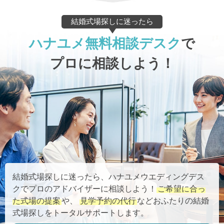
結婚式場探しに迷ったら
ハナユメ無料相談デスク
で
プロに相談しよう！
結婚式場探しに迷ったら、ハナユメウエディングデス
クでプロのアドバイザーに相談しよう！
ご希望に合っ
た式場の提案
や、
見学予約の代行
などおふたりの結婚
式場探しをトータルサポートします。